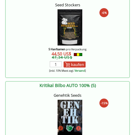
Seed Stockers
-6%
5 Hanfsamen
pro Verpackung
44,50 US$
47,34 US$
kaufen
[inkl. 10% Mwst zzgl.
Versand
]
Kritikal Bilbo AUTO 100% (5)
Genehtik Seeds
-15%