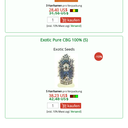
3 Hanfsamen
pro Verpackung
28,40 US$
31,56 US$
kaufen
[inkl. 10% Mwst zzgl.
Versand
]
Exotic Pure CBG 100% (5)
Exotic Seeds
-10%
5 Hanfsamen
pro Verpackung
38,23 US$
42,48 US$
kaufen
[inkl. 10% Mwst zzgl.
Versand
]