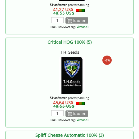
5 Hanfsamen
pro Verpackung
41,27 US$
48,55 US$
kaufen
[inkl. 10% Mwst zzgl.
Versand
]
Critical HOG 100% (5)
T.H. Seeds
-6%
5 Hanfsamen
pro Verpackung
45,64 US$
48,55 US$
kaufen
[inkl. 10% Mwst zzgl.
Versand
]
Spliff Cheese Automatic 100% (3)