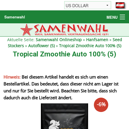
Samenwahl
MENU
Hanfsamen
Weitere Produkte
Aktuelle Seite:
Samenwahl Onlineshop
»
Hanfsamen
»
Seed
Stockers
»
Autoflower (5)
»
Tropical Zmoothie Auto 100% (5)
Bestellhinweise / FAQ
Tropical Zmoothie Auto 100% (5)
Reseller
Hinweis:
Bei diesem Artikel handelt es sich um einen
Bestellartikel. Das bedeutet, dass dieser nicht am Lager ist
und nur für Sie bestellt wird. Beachten Sie bitte, dass sich
dadurch auch die Lieferzeit ändert.
-6%