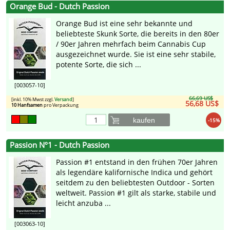
Orange Bud - Dutch Passion
Orange Bud ist eine sehr bekannte und
beliebteste Skunk Sorte, die bereits in den 80er
/ 90er Jahren mehrfach beim Cannabis Cup
ausgezeichnet wurde. Sie ist eine sehr stabile,
potente Sorte, die sich ...
[003057-10]
66,69 US$
[inkl. 10% Mwst zzgl.
Versand
]
56,68 US$
10 Hanfsamen
pro Verpackung
kaufen
-15%
Passion Nº1 - Dutch Passion
Passion #1 entstand in den frühen 70er Jahren
als legendäre kalifornische Indica und gehört
seitdem zu den beliebtesten Outdoor - Sorten
weltweit. Passion #1 gilt als starke, stabile und
leicht anzuba ...
[003063-10]