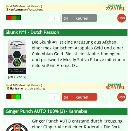
26,70 US$
[inkl. 10% Mwst zzgl.
Versand
]
22,69 US$
3 Hanfsamen
pro Verpackung
kaufen
-15%
Skunk Nº1 - Dutch Passion
Die Skunk #1 ist eine Kreuzung aus Afghani,
einer mexikanischem Acapulco Gold und einer
Colombian Gold. Sie ist ein stabile, homogene
und preiswerte Mostly Sativa Pflanze mit einem
mild-süßem Aroma. D ...
[003072-10]
36,35 US$
[inkl. 10% Mwst zzgl.
Versand
]
30,90 US$
10 Hanfsamen
pro Verpackung
kaufen
-15%
Ginger Punch AUTO 100% (3) - Kannabia
Ginger Punch AUTO entstand durch Kreuzung
einer Ginger Ale mit einer Ruderalis.Die Sorte