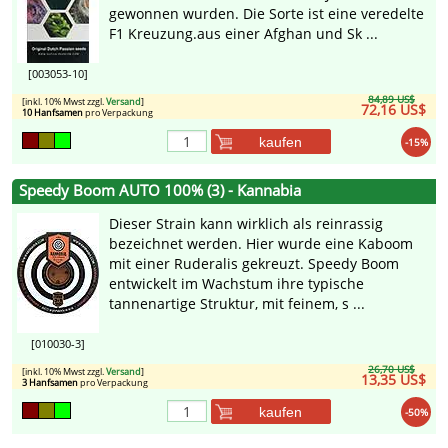
gewonnen wurden. Die Sorte ist eine veredelte
F1 Kreuzung.aus einer Afghan und Sk ...
[003053-10]
84,89 US$
[inkl. 10% Mwst zzgl.
Versand
]
72,16 US$
10 Hanfsamen
pro Verpackung
kaufen
-15%
Speedy Boom AUTO 100% (3) - Kannabia
Dieser Strain kann wirklich als reinrassig
bezeichnet werden. Hier wurde eine Kaboom
mit einer Ruderalis gekreuzt. Speedy Boom
entwickelt im Wachstum ihre typische
tannenartige Struktur, mit feinem, s ...
[010030-3]
26,70 US$
[inkl. 10% Mwst zzgl.
Versand
]
13,35 US$
3 Hanfsamen
pro Verpackung
kaufen
-50%