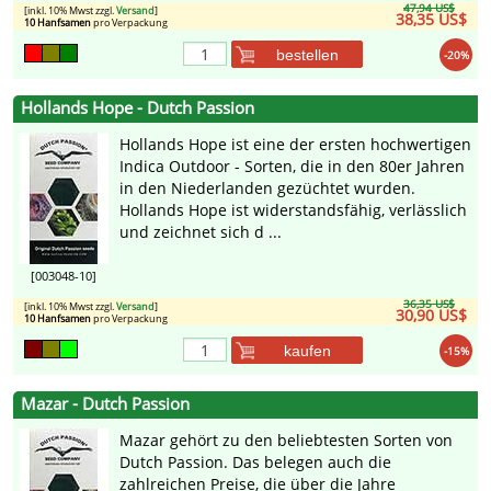
47,94 US$
[inkl. 10% Mwst zzgl.
Versand
]
38,35 US$
10 Hanfsamen
pro Verpackung
bestellen
-20%
Hollands Hope - Dutch Passion
Hollands Hope ist eine der ersten hochwertigen
Indica Outdoor - Sorten, die in den 80er Jahren
in den Niederlanden gezüchtet wurden.
Hollands Hope ist widerstandsfähig, verlässlich
und zeichnet sich d ...
[003048-10]
36,35 US$
[inkl. 10% Mwst zzgl.
Versand
]
30,90 US$
10 Hanfsamen
pro Verpackung
kaufen
-15%
Mazar - Dutch Passion
Mazar gehört zu den beliebtesten Sorten von
Dutch Passion. Das belegen auch die
zahlreichen Preise, die über die Jahre