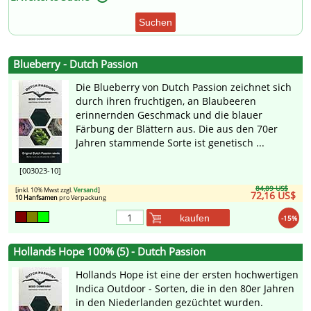
Suchen
Blueberry - Dutch Passion
Die Blueberry von Dutch Passion zeichnet sich
durch ihren fruchtigen, an Blaubeeren
erinnernden Geschmack und die blauer
Färbung der Blättern aus. Die aus den 70er
Jahren stammende Sorte ist genetisch ...
[003023-10]
84,89 US$
[inkl. 10% Mwst zzgl.
Versand
]
72,16 US$
10 Hanfsamen
pro Verpackung
kaufen
-15%
Hollands Hope 100% (5) - Dutch Passion
Hollands Hope ist eine der ersten hochwertigen
Indica Outdoor - Sorten, die in den 80er Jahren
in den Niederlanden gezüchtet wurden.