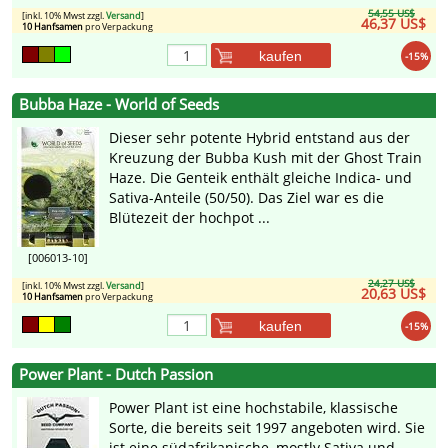
54,55 US$
[inkl. 10% Mwst zzgl.
Versand
]
46,37 US$
10 Hanfsamen
pro Verpackung
kaufen
-15%
Bubba Haze - World of Seeds
Dieser sehr potente Hybrid entstand aus der
Kreuzung der Bubba Kush mit der Ghost Train
Haze. Die Genteik enthält gleiche Indica- und
Sativa-Anteile (50/50). Das Ziel war es die
Blütezeit der hochpot ...
[006013-10]
24,27 US$
[inkl. 10% Mwst zzgl.
Versand
]
20,63 US$
10 Hanfsamen
pro Verpackung
kaufen
-15%
Power Plant - Dutch Passion
Power Plant ist eine hochstabile, klassische
Sorte, die bereits seit 1997 angeboten wird. Sie
ist eine südafrikanische, mostly Sativa und