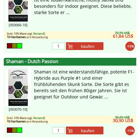
besonders für Indoor geeignet. Diese beliebte,
starke Sorte er ...
[003066-10]
72,76 US$
[inkl. 10% Mwst zzgl.
Versand
]
61,84 US$
10 Hanfsamen
pro Verpackung
kaufen
-15%
Shaman - Dutch Passion
Shaman ist eine widerstandsfähige, potente F1-
Hybride aus Purple #1 und einer
frühblühenden Skunk Sorte. Die Sorte gibt es
bereits seit den frühen 80iger Jahren. Sie ist
geeignet für Outdoor und Gewäc ...
[003070-10]
36,35 US$
[inkl. 10% Mwst zzgl.
Versand
]
30,90 US$
10 Hanfsamen
pro Verpackung
kaufen
-15%