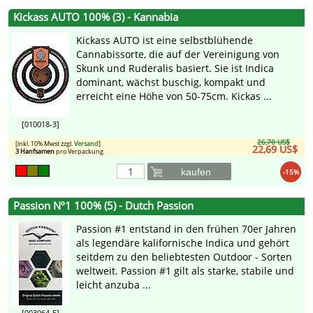
Kickass AUTO 100% (3) - Kannabia
Kickass AUTO ist eine selbstblühende
Cannabissorte, die auf der Vereinigung von
Skunk und Ruderalis basiert. Sie ist Indica
dominant, wächst buschig, kompakt und
erreicht eine Höhe von 50-75cm. Kickas ...
[010018-3]
26,70 US$
[inkl. 10% Mwst zzgl.
Versand
]
22,69 US$
3 Hanfsamen
pro Verpackung
kaufen
-15%
Passion Nº1 100% (5) - Dutch Passion
Passion #1 entstand in den frühen 70er Jahren
als legendäre kalifornische Indica und gehört
seitdem zu den beliebtesten Outdoor - Sorten
weltweit. Passion #1 gilt als starke, stabile und
leicht anzuba ...
[003064-5]