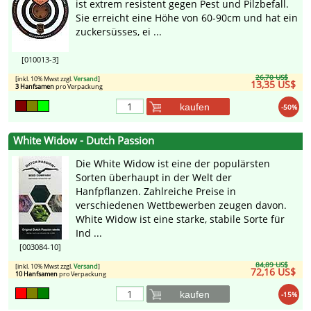
ist extrem resistent gegen Pest und Pilzbefall.
Sie erreicht eine Höhe von 60-90cm und hat ein
zuckersüsses, ei ...
[010013-3]
26,70 US$
[inkl. 10% Mwst zzgl.
Versand
]
13,35 US$
3 Hanfsamen
pro Verpackung
kaufen
-50%
White Widow - Dutch Passion
Die White Widow ist eine der populärsten
Sorten überhaupt in der Welt der
Hanfpflanzen. Zahlreiche Preise in
verschiedenen Wettbewerben zeugen davon.
White Widow ist eine starke, stabile Sorte für
Ind ...
[003084-10]
84,89 US$
[inkl. 10% Mwst zzgl.
Versand
]
72,16 US$
10 Hanfsamen
pro Verpackung
kaufen
-15%