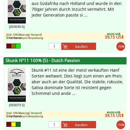
aus Südafrika nach Holland und wurde in den
70iger Jahren durch Inzucht vermehrt. Mit
jeder Generation passte si ...
[003039-5]
46,06 US$
[inkl. 10% Mwst zzgl.
Versand
]
39,15 US$
5 Hanfsamen
pro Verpackung
kaufen
-15%
Skunk Nº11 100% (5) - Dutch Passion
Skunk #11 ist eine der meist verkauften Hanf
Sorten weltweit. Dies liegt zum einen am Preis
aber auch an der Qualität. Die stabile, robuste,
Sativa dominate Sorte ist resistent gegen
Schimmel und ande ...
[003073-5]
46,06 US$
[inkl. 10% Mwst zzgl.
Versand
]
39,15 US$
5 Hanfsamen
pro Verpackung
kaufen
-15%