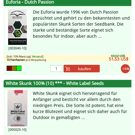
Euforia - Dutch Passion
Die Euforia wurde 1996 von Dutch Passion
gezüchtet und gehört zu den bekanntesten und
populärsten Skunk Sorten der Seedbank. Die
starke und beständige Sorte eignet sich
besondes für Indoor, aber auch ...
[003040-10]
60,62 US$
[inkl. 10% Mwst zzgl.
Versand
]
51,53 US$
10 Hanfsamen
pro Verpackung
kaufen
-15%
White Skunk 100% (10) *** - White Label Seeds
White Skunk eignet sich hervorragend für
Anfänger und besticht vor allem durch den
niedrigen Preis. Die Sorte ist potent, hat eine
kurze Blütezeit und eignet sich daher auch für
Outdoor in gemäßigten ...
[005029-10]