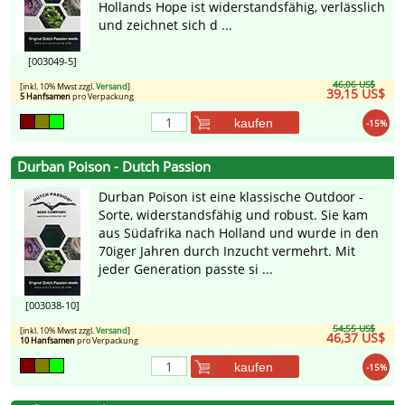
Hollands Hope ist widerstandsfähig, verlässlich
und zeichnet sich d ...
[003049-5]
46,06 US$
[inkl. 10% Mwst zzgl.
Versand
]
39,15 US$
5 Hanfsamen
pro Verpackung
kaufen
-15%
Durban Poison - Dutch Passion
Durban Poison ist eine klassische Outdoor -
Sorte, widerstandsfähig und robust. Sie kam
aus Südafrika nach Holland und wurde in den
70iger Jahren durch Inzucht vermehrt. Mit
jeder Generation passte si ...
[003038-10]
54,55 US$
[inkl. 10% Mwst zzgl.
Versand
]
46,37 US$
10 Hanfsamen
pro Verpackung
kaufen
-15%