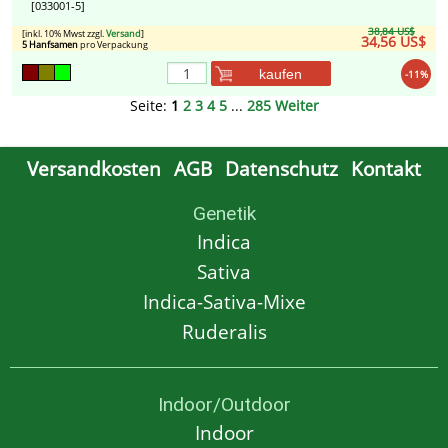
[033001-5]
38,84 US$
[inkl. 10% Mwst zzgl.
Versand
]
34,56 US$
5 Hanfsamen
pro Verpackung
kaufen
-11%
Seite:
1
2
3
4
5
...
285
Weiter
Versandkosten
AGB
Datenschutz
Kontakt
Genetik
Indica
Sativa
Indica-Sativa-Mixe
Ruderalis
Indoor/Outdoor
Indoor