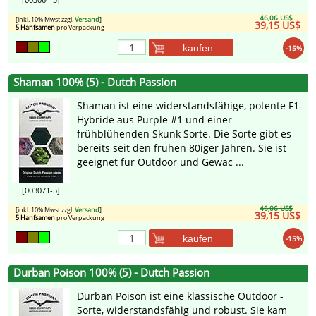
46,06 US$
[inkl. 10% Mwst zzgl.
Versand
]
39,15 US$
5 Hanfsamen
pro Verpackung
kaufen
-15%
Shaman 100% (5) - Dutch Passion
Shaman ist eine widerstandsfähige, potente F1-
Hybride aus Purple #1 und einer
frühblühenden Skunk Sorte. Die Sorte gibt es
bereits seit den frühen 80iger Jahren. Sie ist
geeignet für Outdoor und Gewäc ...
[003071-5]
46,06 US$
[inkl. 10% Mwst zzgl.
Versand
]
39,15 US$
5 Hanfsamen
pro Verpackung
kaufen
-15%
Durban Poison 100% (5) - Dutch Passion
Durban Poison ist eine klassische Outdoor -
Sorte, widerstandsfähig und robust. Sie kam