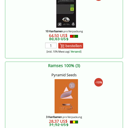
10 Hanfsamen
pro Verpackung
64,50 US$
80,63 US$
bestellen
[inkl. 10% Mwst zzgl.
Versand
]
Ramses 100% (3)
Pyramid Seeds
-10%
3 Hanfsamen
pro Verpackung
28,37 US$
31,52 US$