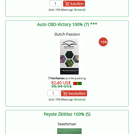
kaufen
[inkl. 10% Mwst zzgl.
Versand
]
Auto CBD-Victory 100% (7) ***
Dutch Passion
-15%
7 Hanfsamen
pro Verpackung
82,40 US$
96,94 US$
bestellen
[inkl. 10% Mwst zzgl.
Versand
]
Peyote Zkittlez 100% (5)
Seedsman