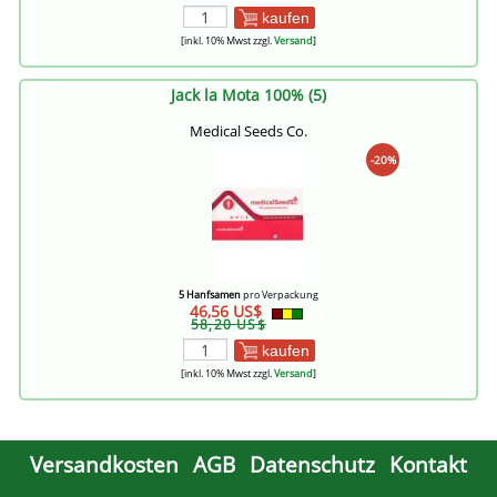
kaufen
[inkl. 10% Mwst zzgl.
Versand
]
Jack la Mota 100% (5)
Medical Seeds Co.
-20%
5 Hanfsamen
pro Verpackung
46,56 US$
58,20 US$
kaufen
[inkl. 10% Mwst zzgl.
Versand
]
Versandkosten
AGB
Datenschutz
Kontakt