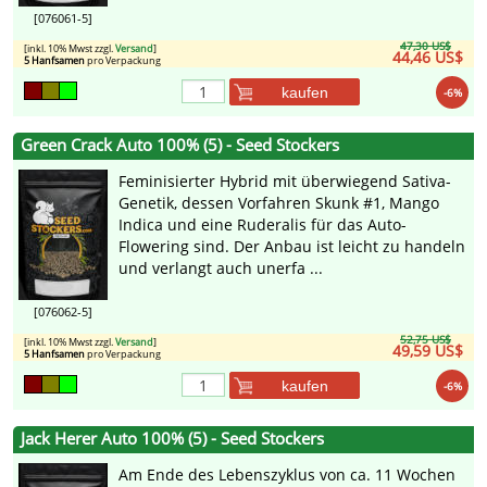
[076061-5]
47,30 US$
[inkl. 10% Mwst zzgl.
Versand
]
44,46 US$
5 Hanfsamen
pro Verpackung
kaufen
-6%
Green Crack Auto 100% (5) - Seed Stockers
Feminisierter Hybrid mit überwiegend Sativa-
Genetik, dessen Vorfahren Skunk #1, Mango
Indica und eine Ruderalis für das Auto-
Flowering sind. Der Anbau ist leicht zu handeln
und verlangt auch unerfa ...
[076062-5]
52,75 US$
[inkl. 10% Mwst zzgl.
Versand
]
49,59 US$
5 Hanfsamen
pro Verpackung
kaufen
-6%
Jack Herer Auto 100% (5) - Seed Stockers
Am Ende des Lebenszyklus von ca. 11 Wochen