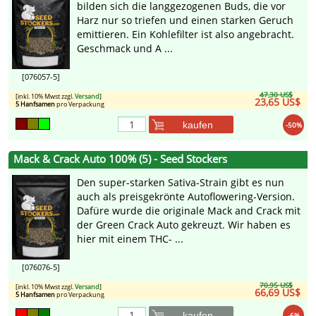
bilden sich die langgezogenen Buds, die vor
Harz nur so triefen und einen starken Geruch
emittieren. Ein Kohlefilter ist also angebracht.
Geschmack und A ...
[076057-5]
47,30 US$
[inkl. 10% Mwst zzgl.
Versand
]
23,65 US$
5 Hanfsamen
pro Verpackung
kaufen
-50%
Mack & Crack Auto 100% (5) - Seed Stockers
Den super-starken Sativa-Strain gibt es nun
auch als preisgekrönte Autoflowering-Version.
Dafüre wurde die originale Mack and Crack mit
der Green Crack Auto gekreuzt. Wir haben es
hier mit einem THC- ...
[076076-5]
70,95 US$
[inkl. 10% Mwst zzgl.
Versand
]
66,69 US$
5 Hanfsamen
pro Verpackung
kaufen
-6%