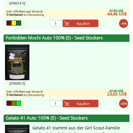
[076014-5]
47,30 US$
[inkl. 10% Mwst zzgl.
Versand
]
44,46 US$
5 Hanfsamen
pro Verpackung
kaufen
-6%
Forbidden Mochi Auto 100% (5) - Seed Stockers
[076065-5]
47,30 US$
[inkl. 10% Mwst zzgl.
Versand
]
23,65 US$
5 Hanfsamen
pro Verpackung
kaufen
-50%
Gelato 41 Auto 100% (5) - Seed Stockers
Gelato 41 stammt aus der Girl Scout-Familie