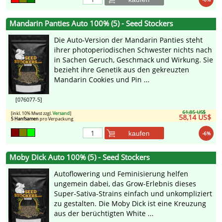
Mandarin Panties Auto 100% (5) - Seed Stockers
Die Auto-Version der Mandarin Panties steht
ihrer photoperiodischen Schwester nichts nach
in Sachen Geruch, Geschmack und Wirkung. Sie
bezieht ihre Genetik aus den gekreuzten
Mandarin Cookies und Pin ...
[076077-5]
61,85 US$
[inkl. 10% Mwst zzgl.
Versand
]
58,14 US$
5 Hanfsamen
pro Verpackung
kaufen
-6%
Moby Dick Auto 100% (5) - Seed Stockers
Autoflowering und Feminisierung helfen
ungemein dabei, das Grow-Erlebnis dieses
Super-Sativa-Strains einfach und unkompliziert
zu gestalten. Die Moby Dick ist eine Kreuzung
aus der berüchtigten White ...