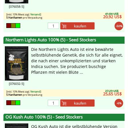
[076058-5]
41,84 US$
[inkl. 10% Mwst zzgl.
Versand
]
20,92 US$
5 Hanfsamen
pro Verpackung
kaufen
-50%
Northern Lights Auto 100% (5) - Seed Stockers
Die Northern Lights Auto ist eine bewährte
selbstblühende Genetik, die sich für alle eignet,
die nach einer unkomplizierten und starken
Indica suchen. Sie produziert buschige
Pflanzen mit vielen Blüte ...
[076032-5]
27,29 US$
[inkl. 10% Mwst zzgl.
Versand
]
25,65 US$
5 Hanfsamen
pro Verpackung
kaufen
-6%
OG Kush Auto 100% (5) - Seed Stockers
OG Kush Auto ist die selbstblühende Version