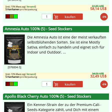
61,85 US$
[inkl. 10% Mwst zzgl.
Versand
]
58,14 US$
5 Hanfsamen
pro Verpackung
kaufen
-6%
Amnesia Auto 100% (5) - Seed Stockers
Die Amnesia Auto ist eine der meist verkauften
selbstblühenden Sorten. Sie ist eine Mostly
Sativa, einfach zu handeln und eignet sich für
Indoor und Outdoor. ...
[076004-5]
34,56 US$
[inkl. 10% Mwst zzgl.
Versand
]
32,49 US$
5 Hanfsamen
pro Verpackung
kaufen
-6%
Apollo Black Cherry Auto 100% (5) - Seed Stockers
Ein Kenner-Strain der zu der Premium-Cali-
Seeds-Kategorie zählt, und Dich mit einem