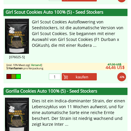
Girl Scout Cookies Auto 100% (5) - Seed Stockers
Girl Scout Cookies Autoflowering von
Seedstockers, ist die automatische Version von
Girl Scout Cookies. Sie begannen mit einer
Auswahl von Girl Scout Cookies (F1 Durban x
OGKush), die mit einer Rudera ...
[076025-5]
47,30 US$
[inkl. 10% Mwst zzgl.
Versand
]
44,46 US$
5 Hanfsamen
pro Verpackung
kaufen
-6%
Gorilla Cookies Auto 100% (5) - Seed Stockers
Dies ist ein Indica-dominanter Strain, der einen
Lebenszyklus von 11 Wochen aufweist, und für
eine automatische Sorte eine reiche Ernte
beschert. Der Strain ist niedrig wachsend und
zeigt kurze Inter ...