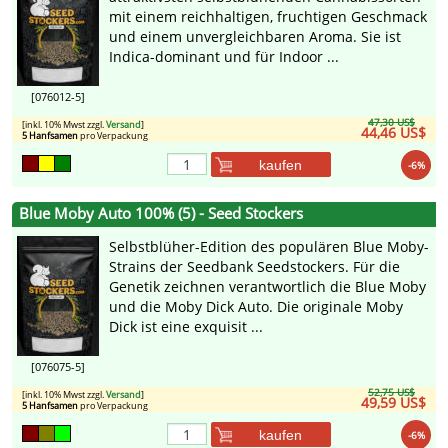
mit einem reichhaltigen, fruchtigen Geschmack
und einem unvergleichbaren Aroma. Sie ist
Indica-dominant und für Indoor ...
[076012-5]
47,30 US$
[inkl. 10% Mwst zzgl.
Versand
]
44,46 US$
5 Hanfsamen
pro Verpackung
kaufen
-6%
Blue Moby Auto 100% (5) - Seed Stockers
Selbstblüher-Edition des populären Blue Moby-
Strains der Seedbank Seedstockers. Für die
Genetik zeichnen verantwortlich die Blue Moby
und die Moby Dick Auto. Die originale Moby
Dick ist eine exquisit ...
[076075-5]
52,75 US$
[inkl. 10% Mwst zzgl.
Versand
]
49,59 US$
5 Hanfsamen
pro Verpackung
kaufen
-6%