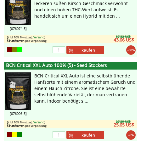
leckeren süßen Kirsch-Geschmack verwöhnt
und einen hohen THC-Wert aufweist. Es
handelt sich um einen Hybrid mit den ...
[076074-5]
87,32 US$
[inkl. 10% Mwst zzgl.
Versand
]
43,66 US$
5 Hanfsamen
pro Verpackung
kaufen
-50%
BCN Critical XXL Auto 100% (5) - Seed Stockers
BCN Critical XXL Auto ist eine selbstblühende
Hanfsorte mit einem aromatischem Geruch und
einem Hauch Zitrone. Sie ist eine bewährte
selbstblühende Varietät, der man vertrauen
kann. Indoor benötigt s ...
[076006-5]
27,29 US$
[inkl. 10% Mwst zzgl.
Versand
]
25,65 US$
5 Hanfsamen
pro Verpackung
kaufen
-6%