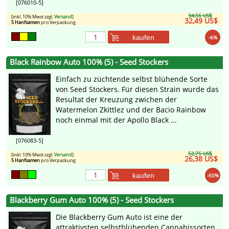
[076010-5]
34,56 US$
[inkl. 10% Mwst zzgl.
Versand
]
32,49 US$
5 Hanfsamen
pro Verpackung
kaufen
-6%
Black Rainbow Auto 100% (5) - Seed Stockers
Einfach zu züchtende selbst blühende Sorte
von Seed Stockers. Für diesen Strain wurde das
Resultat der Kreuzung zwichen der
Watermelon Zkittlez und der Bacio Rainbow
noch einmal mit der Apollo Black ...
[076083-5]
52,75 US$
[inkl. 10% Mwst zzgl.
Versand
]
26,38 US$
5 Hanfsamen
pro Verpackung
kaufen
-50%
Blackberry Gum Auto 100% (5) - Seed Stockers
Die Blackberry Gum Auto ist eine der
attraktivsten selbstblühenden Cannabissorten