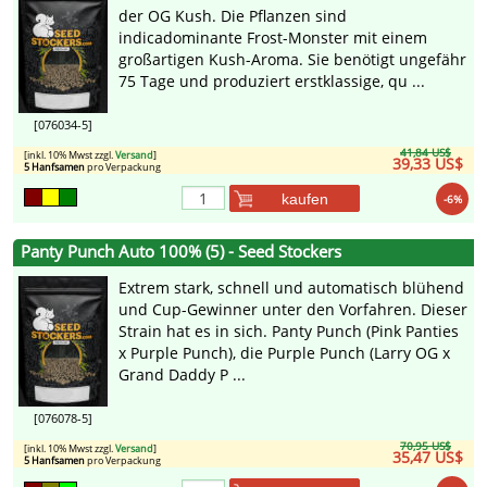
der OG Kush. Die Pflanzen sind
indicadominante Frost-Monster mit einem
großartigen Kush-Aroma. Sie benötigt ungefähr
75 Tage und produziert erstklassige, qu ...
[076034-5]
41,84 US$
[inkl. 10% Mwst zzgl.
Versand
]
39,33 US$
5 Hanfsamen
pro Verpackung
kaufen
-6%
Panty Punch Auto 100% (5) - Seed Stockers
Extrem stark, schnell und automatisch blühend
und Cup-Gewinner unter den Vorfahren. Dieser
Strain hat es in sich. Panty Punch (Pink Panties
x Purple Punch), die Purple Punch (Larry OG x
Grand Daddy P ...
[076078-5]
70,95 US$
[inkl. 10% Mwst zzgl.
Versand
]
35,47 US$
5 Hanfsamen
pro Verpackung