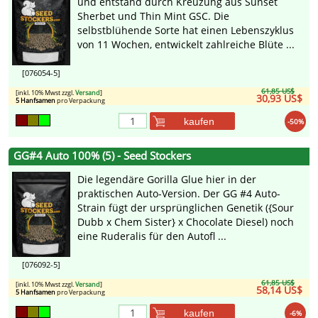
und entstand durch Kreuzung aus Sunset
Sherbet und Thin Mint GSC. Die
selbstblühende Sorte hat einen Lebenszyklus
von 11 Wochen, entwickelt zahlreiche Blüte ...
[076054-5]
61,85 US$
[inkl. 10% Mwst zzgl.
Versand
]
30,93 US$
5 Hanfsamen
pro Verpackung
kaufen
-50%
GG#4 Auto 100% (5) - Seed Stockers
Die legendäre Gorilla Glue hier in der
praktischen Auto-Version. Der GG #4 Auto-
Strain fügt der ursprünglichen Genetik ({Sour
Dubb x Chem Sister} x Chocolate Diesel) noch
eine Ruderalis für den Autofl ...
[076092-5]
61,85 US$
[inkl. 10% Mwst zzgl.
Versand
]
58,14 US$
5 Hanfsamen
pro Verpackung
kaufen
-6%