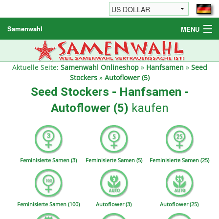
Samenwahl
MENU
Hanfsamen
Weitere Produkte
Aktuelle Seite:
Samenwahl Onlineshop
»
Hanfsamen
»
Seed
Stockers
»
Autoflower (5)
Bestellhinweise / FAQ
Seed Stockers - Hanfsamen -
Reseller
Autoflower (5)
kaufen
Feminisierte Samen (3)
Feminisierte Samen (5)
Feminisierte Samen (25)
Feminisierte Samen (100)
Autoflower (3)
Autoflower (25)