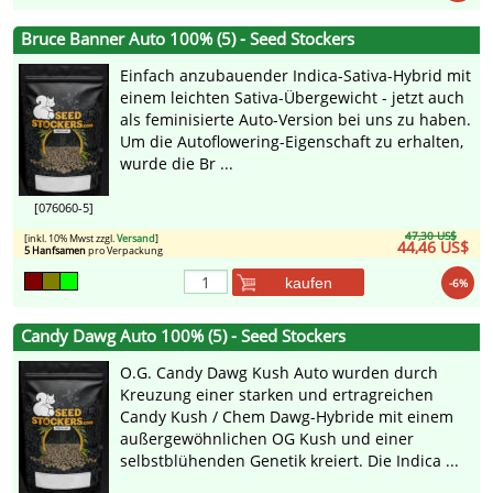
Bruce Banner Auto 100% (5) - Seed Stockers
Einfach anzubauender Indica-Sativa-Hybrid mit
einem leichten Sativa-Übergewicht - jetzt auch
als feminisierte Auto-Version bei uns zu haben.
Um die Autoflowering-Eigenschaft zu erhalten,
wurde die Br ...
[076060-5]
47,30 US$
[inkl. 10% Mwst zzgl.
Versand
]
44,46 US$
5 Hanfsamen
pro Verpackung
kaufen
-6%
Candy Dawg Auto 100% (5) - Seed Stockers
O.G. Candy Dawg Kush Auto wurden durch
Kreuzung einer starken und ertragreichen
Candy Kush / Chem Dawg-Hybride mit einem
außergewöhnlichen OG Kush und einer
selbstblühenden Genetik kreiert. Die Indica ...