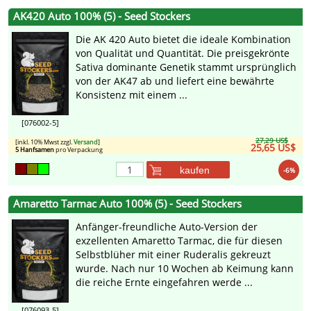
AK420 Auto 100% (5) - Seed Stockers
Die AK 420 Auto bietet die ideale Kombination
von Qualität und Quantität. Die preisgekrönte
Sativa dominante Genetik stammt ursprünglich
von der AK47 ab und liefert eine bewährte
Konsistenz mit einem ...
[076002-5]
27,29 US$
[inkl. 10% Mwst zzgl.
Versand
]
25,65 US$
5 Hanfsamen
pro Verpackung
kaufen
-6%
Amaretto Tarmac Auto 100% (5) - Seed Stockers
Anfänger-freundliche Auto-Version der
exzellenten Amaretto Tarmac, die für diesen
Selbstblüher mit einer Ruderalis gekreuzt
wurde. Nach nur 10 Wochen ab Keimung kann
die reiche Ernte eingefahren werde ...
[076093-5]