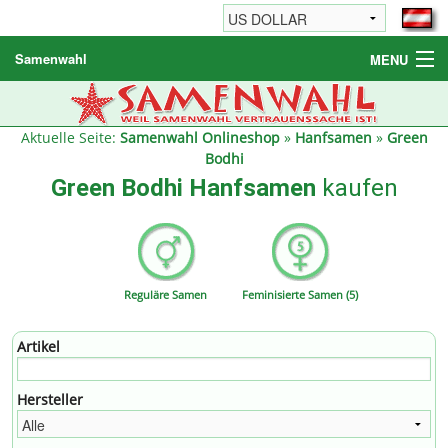
Samenwahl
MENU
Hanfsamen
Weitere Produkte
Aktuelle Seite:
Samenwahl Onlineshop
»
Hanfsamen
»
Green
Bodhi
Bestellhinweise / FAQ
Green Bodhi Hanfsamen
kaufen
Reseller
Reguläre Samen
Feminisierte Samen (5)
Artikel
Hersteller