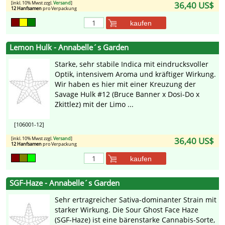
[inkl. 10% Mwst zzgl.
Versand
]
36,40 US$
12 Hanfsamen
pro Verpackung
kaufen
Lemon Hulk - Annabelle´s Garden
Starke, sehr stabile Indica mit eindrucksvoller
Optik, intensivem Aroma und kräftiger Wirkung.
Wir haben es hier mit einer Kreuzung der
Savage Hulk #12 (Bruce Banner x Dosi-Do x
Zkittlez) mit der Limo ...
[106001-12]
[inkl. 10% Mwst zzgl.
Versand
]
36,40 US$
12 Hanfsamen
pro Verpackung
kaufen
SGF-Haze - Annabelle´s Garden
Sehr ertragreicher Sativa-dominanter Strain mit
starker Wirkung. Die Sour Ghost Face Haze
(SGF-Haze) ist eine bärenstarke Cannabis-Sorte,