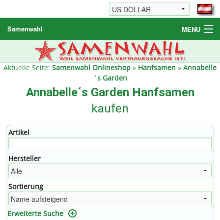
Samenwahl
MENU
Hanfsamen
Weitere Produkte
Aktuelle Seite:
Samenwahl Onlineshop
»
Hanfsamen
»
Annabelle
´s Garden
Bestellhinweise / FAQ
Annabelle´s Garden Hanfsamen
Reseller
kaufen
Artikel
Hersteller
Sortierung
Erweiterte Suche