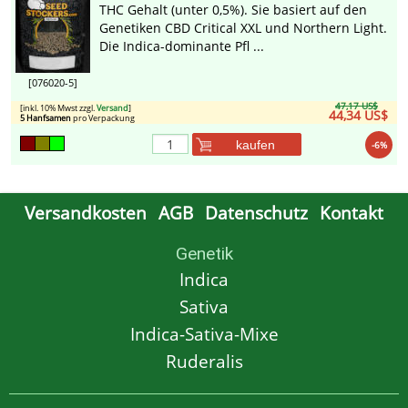
THC Gehalt (unter 0,5%). Sie basiert auf den
Genetiken CBD Critical XXL und Northern Light.
Die Indica-dominante Pfl ...
[076020-5]
47,17 US$
[inkl. 10% Mwst zzgl.
Versand
]
44,34 US$
5 Hanfsamen
pro Verpackung
kaufen
-6%
Versandkosten
AGB
Datenschutz
Kontakt
Genetik
Indica
Sativa
Indica-Sativa-Mixe
Ruderalis