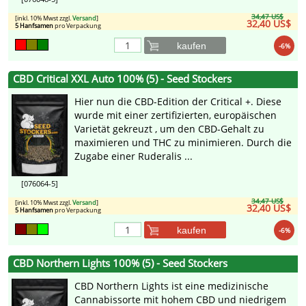
34,47 US$
[inkl. 10% Mwst zzgl.
Versand
]
32,40 US$
5 Hanfsamen
pro Verpackung
kaufen
-6%
CBD Critical XXL Auto 100% (5) - Seed Stockers
Hier nun die CBD-Edition der Critical +. Diese
wurde mit einer zertifizierten, europäischen
Varietät gekreuzt , um den CBD-Gehalt zu
maximieren und THC zu minimieren. Durch die
Zugabe einer Ruderalis ...
[076064-5]
34,47 US$
[inkl. 10% Mwst zzgl.
Versand
]
32,40 US$
5 Hanfsamen
pro Verpackung
kaufen
-6%
CBD Northern Lights 100% (5) - Seed Stockers
CBD Northern Lights ist eine medizinische
Cannabissorte mit hohem CBD und niedrigem