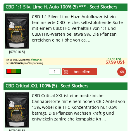
CBD 1:1 Silv. Lime H. Auto 100% (5) *** - Seed Stockers
CBD 1:1 Silver Lime Haze Autoflower ist ein
feminisierte CBD-reiche, selbstblühende Sorte
mit einem CBD:THC-Verhältnis von 1:1 und
CBD/THC-Werten bei etwa 9%. Die Pflanzen
erreichen eine Höhe von ca. ...
[076016-5]
61,69 US$
[inkl. 10% Mwst zzgl.
Versand
]
57,99 US$
5 Hanfsamen
pro Verpackung
bestellen
-6%
CBD Critical XXL 100% (5) - Seed Stockers
CBD Critical XXL ist eine mediziniche
Cannabissorte mit einem hohen CBD Anteil von
13%, wobei die THC Konzentration nur 0,5%
beträgt. Die Pflanzen wachsen kräftig und
entwickeln zahlreiche kompakte Kn ...
[076048-5]