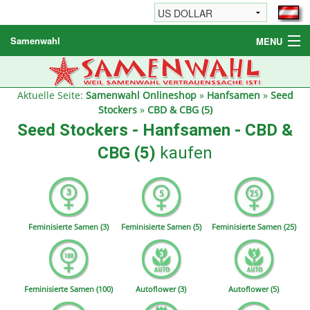
Samenwahl
MENU
Hanfsamen
Weitere Produkte
Aktuelle Seite:
Samenwahl Onlineshop
»
Hanfsamen
»
Seed
Stockers
»
CBD & CBG (5)
Bestellhinweise / FAQ
Seed Stockers - Hanfsamen - CBD &
Reseller
CBG (5)
kaufen
Feminisierte Samen (3)
Feminisierte Samen (5)
Feminisierte Samen (25)
Feminisierte Samen (100)
Autoflower (3)
Autoflower (5)