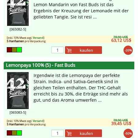
Lemon Mandarin von Fast Buds ist das
Ergebnis der Kreuzung der Lemonade mit der
geliebten Tangie. Sie ist resi ...
[065082-5]
78,90 US$
[inkl. 10% Mwst zzgl.
Versand
]
63,12 US$
5 Hanfsamen
pro Verpackung
kaufen
-20%
Lemonpaya 100% (5) - Fast Buds
Irgendwie ist die Lemonpaya der perfekte
Strain. Indica- und Sativa-Genetik sind in
gleichen Teilen enthalten. Der THC-Gehalt
erreicht bis zu 30%, die Erträge sind mehr als
gut, und das Aroma umwerfen ...
[065083-5]
78,90 US$
[inkl. 10% Mwst zzgl.
Versand
]
39,45 US$
5 Hanfsamen
pro Verpackung
kaufen
-50%