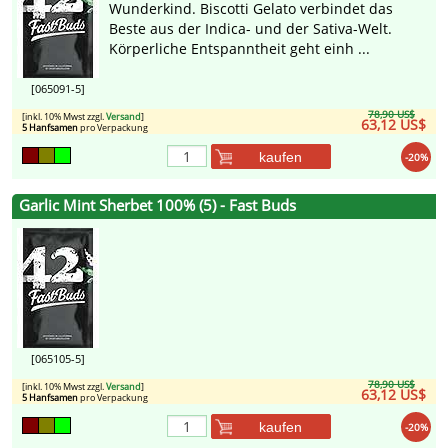
Wunderkind. Biscotti Gelato verbindet das
Beste aus der Indica- und der Sativa-Welt.
Körperliche Entspanntheit geht einh ...
[065091-5]
78,90 US$
[inkl. 10% Mwst zzgl.
Versand
]
63,12 US$
5 Hanfsamen
pro Verpackung
kaufen
-20%
Garlic Mint Sherbet 100% (5) - Fast Buds
[065105-5]
78,90 US$
[inkl. 10% Mwst zzgl.
Versand
]
63,12 US$
5 Hanfsamen
pro Verpackung
kaufen
-20%