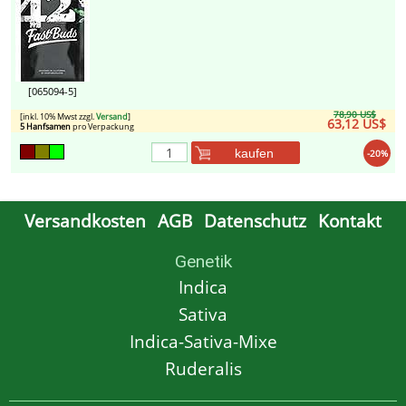
[065094-5]
78,90 US$
[inkl. 10% Mwst zzgl.
Versand
]
63,12 US$
5 Hanfsamen
pro Verpackung
kaufen
-20%
Versandkosten
AGB
Datenschutz
Kontakt
Genetik
Indica
Sativa
Indica-Sativa-Mixe
Ruderalis