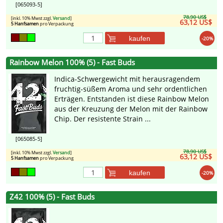
[065093-5]
78,90 US$
[inkl. 10% Mwst zzgl.
Versand
]
63,12 US$
5 Hanfsamen
pro Verpackung
kaufen
-20%
Rainbow Melon 100% (5) - Fast Buds
Indica-Schwergewicht mit herausragendem
fruchtig-süßem Aroma und sehr ordentlichen
Erträgen. Entstanden ist diese Rainbow Melon
aus der Kreuzung der Melon mit der Rainbow
Chip. Der resistente Strain ...
[065085-5]
78,90 US$
[inkl. 10% Mwst zzgl.
Versand
]
63,12 US$
5 Hanfsamen
pro Verpackung
kaufen
-20%
Z42 100% (5) - Fast Buds