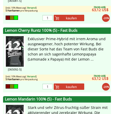
[065081-5]
78,90 US$
[inkl. 10% Mwst zzgl.
Versand
]
63,12 US$
5 Hanfsamen
pro Verpackung
kaufen
-20%
Lemon Cherry Runtz 100% (5) - Fast Buds
Exklusiver Prime-Hybrid mit irrem Aroma und
ausgewogener, hoch potenter Wirkung. Bei
dieser Sorte hat das Team von Fast Buds die
schon an sich sagenhafte Lemonpapaya
(Lemonade x Papaya) mit der Lemon ...
[065092-5]
78,90 US$
[inkl. 10% Mwst zzgl.
Versand
]
63,12 US$
5 Hanfsamen
pro Verpackung
kaufen
-20%
Lemon Mandarin 100% (5) - Fast Buds
Stark und sehr Zitrus-fruchtig-süßer Strain mit
aktivierender und zerebraler Wirkung. Die