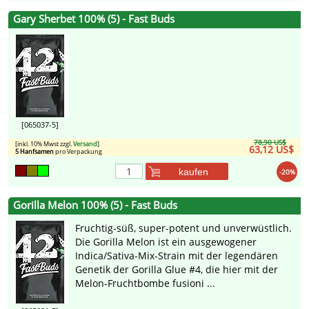
Gary Sherbet 100% (5) - Fast Buds
[065037-5]
78,90 US$
[inkl. 10% Mwst zzgl.
Versand
]
63,12 US$
5 Hanfsamen
pro Verpackung
kaufen
-20%
Gorilla Melon 100% (5) - Fast Buds
Fruchtig-süß, super-potent und unverwüstlich.
Die Gorilla Melon ist ein ausgewogener
Indica/Sativa-Mix-Strain mit der legendären
Genetik der Gorilla Glue #4, die hier mit der
Melon-Fruchtbombe fusioni ...