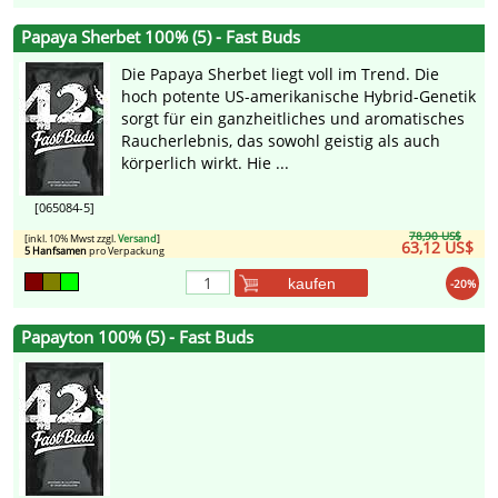
Papaya Sherbet 100% (5) - Fast Buds
Die Papaya Sherbet liegt voll im Trend. Die
hoch potente US-amerikanische Hybrid-Genetik
sorgt für ein ganzheitliches und aromatisches
Raucherlebnis, das sowohl geistig als auch
körperlich wirkt. Hie ...
[065084-5]
78,90 US$
[inkl. 10% Mwst zzgl.
Versand
]
63,12 US$
5 Hanfsamen
pro Verpackung
kaufen
-20%
Papayton 100% (5) - Fast Buds