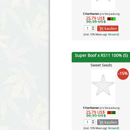
5 Hanfsamen
pro Verpackung
25,79 US$
30,35 US$
kaufen
[inkl. 10% Mwst zzgl.
Versand
]
Super Boof x RS11 100% (5)
Sweet Seeds
-15%
5 Hanfsamen
pro Verpackung
25,79 US$
30,35 US$
kaufen
[inkl. 10% Mwst zzgl.
Versand
]