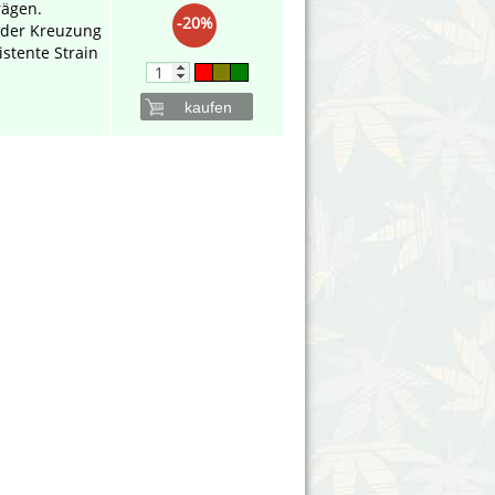
rägen.
-20%
 der Kreuzung
stente Strain
kaufen