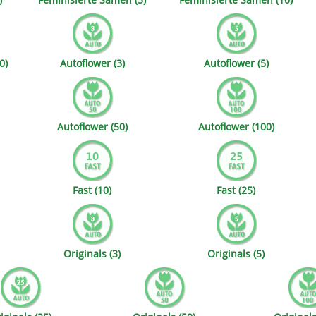
s
Mallorca Seeds
Seed Stockers
Seeds
Mandala
Seedy Simon
0)
Autoflower (3)
Autoflower (5)
s
Medical Seeds Co.
Silent Seeds
 Seeds
Ministry of Cannabis
Söllner - Vadda'
Autoflower (50)
Autoflower (100)
dhi
Paradise Seeds
Strain Hunters S
 the Great Gardener
Philosopher Seeds
Sumo Seeds
Fast (10)
Fast (25)
Originals (3)
Originals (5)