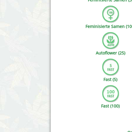
Annabelle´s Garden
Fast Bud
Barney´s Farm
Female 
Feminisierte Samen (10
Blimburn Seeds
G13 Lab
Bulk Seed Bank
Genehtik
Autoflower (25)
Bulldog Seeds
Green Bo
Cannabella Genetics
House of
Fast (5)
Fast (100)