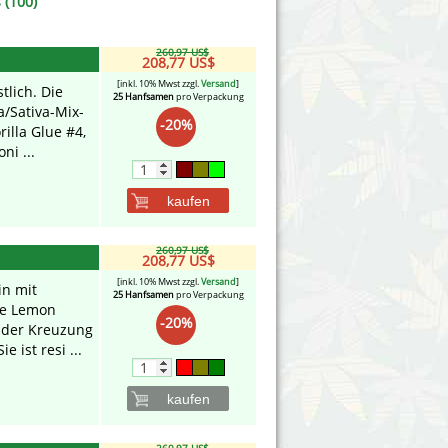
 (100)
260,97 US$
208,77 US$
[inkl. 10% Mwst zzgl.
Versand
]
tlich. Die
25 Hanfsamen
pro Verpackung
a/Sativa-Mix-
-20%
illa Glue #4,
ni ...
kaufen
260,97 US$
208,77 US$
[inkl. 10% Mwst zzgl.
Versand
]
in mit
25 Hanfsamen
pro Verpackung
ie Lemon
-20%
s der Kreuzung
 ist resi ...
kaufen