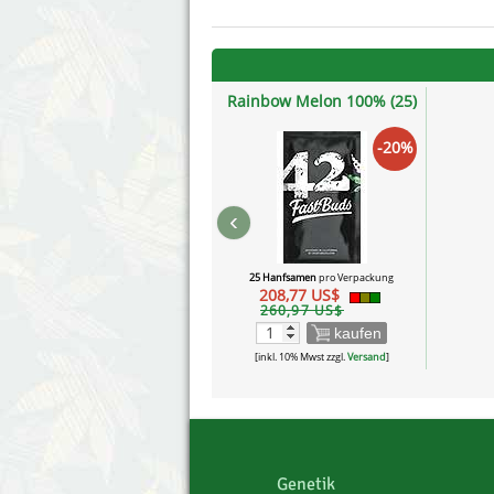
Rainbow Melon 100% (25)
-20%
‹
25 Hanfsamen
pro Verpackung
208,77 US$
260,97 US$
kaufen
[inkl. 10% Mwst zzgl.
Versand
]
Genetik