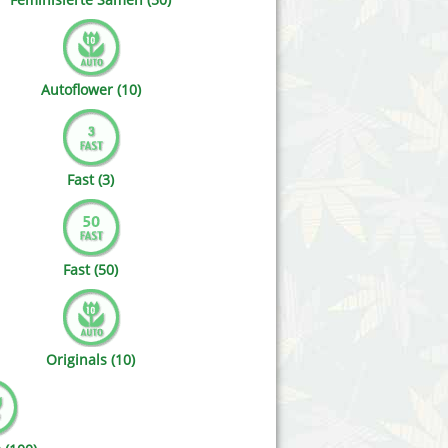
Victory Seeds
Vision Seeds
Autoflower (10)
White Label Seeds
s Marijuanabam
World of Seeds
Fast (3)
eedbank
CBD Nutzhanfsamen
Fast (50)
Originals (10)