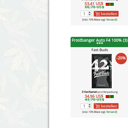
53,41 US$
66,76 US$
bestellen
[inkl. 10% Mwst zzgl.
Versand
]
Frostbanger Auto F4 100% (3)
***
Fast Buds
-20%
3 Hanfsamen
pro Verpackung
34,96 US$
43,70 US$
bestellen
[inkl. 10% Mwst zzgl.
Versand
]