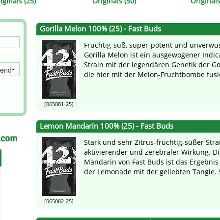
iginals (25)
Originals (50)
Originals
Gorilla Melon 100% (25) - Fast Buds
Fruchtig-süß, super-potent und unverwüs
Gorilla Melon ist ein ausgewogener Indic
Strain mit der legendären Genetik der Gor
die hier mit der Melon-Fruchtbombe fusio
[065081-25]
Lemon Mandarin 100% (25) - Fast Buds
.com
Stark und sehr Zitrus-fruchtig-süßer Stra
aktivierender und zerebraler Wirkung. D
Mandarin von Fast Buds ist das Ergebni
der Lemonade mit der geliebten Tangie. Sie
[065082-25]