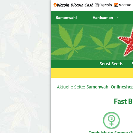
Samenwahl
Hanfsamen
SENSI SEEDS
CBD Cre
K
SENSI SEEDS RESEARCH
Chronic 
K
NIRVANA
Deliciou
Sensi Seeds
GREENHOUSE
DNA Gen
SERIOUS SEEDS
Dr. Unde
Aktuelle Seite:
Samenwahl Onlinesho
SPLIFF SEEDS
Dutch Pa
Fast B
Ace Seeds
Empire S
Anaconda Seeds
Exotic S
Feminisierte Samen (3