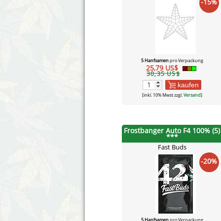
-15%
5 Hanfsamen
pro Verpackung
25,79 US$
30,35 US$
kaufen
[inkl. 10% Mwst zzgl.
Versand
]
Frostbanger Auto F4 100% (5)
***
Fast Buds
-20%
5 Hanfsamen
pro Verpackung