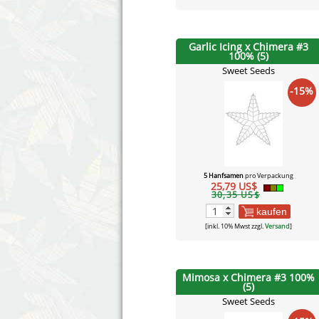
Garlic Icing x Chimera #3
100% (5)
Sweet Seeds
-15%
5 Hanfsamen
pro Verpackung
25,79 US$
30,35 US$
kaufen
[inkl. 10% Mwst zzgl.
Versand
]
Mimosa x Chimera #3 100%
(5)
Sweet Seeds