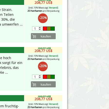
260,97 US$
208,77 US$
[inkl. 10% Mwst zzgl.
Versand
]
 Strain.
25 Hanfsamen
pro Verpackung
en Teilen
-20%
u 30%, die
a umwerfen ...
kaufen
260,97 US$
208,77 US$
[inkl. 10% Mwst zzgl.
Versand
]
ie hoch
25 Hanfsamen
pro Verpackung
 sorgt für ein
-20%
lebnis, das
ie ...
kaufen
260,97 US$
208,77 US$
[inkl. 10% Mwst zzgl.
Versand
]
m fruchtig-
25 Hanfsamen
pro Verpackung