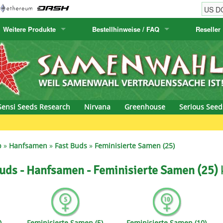
Weitere Produkte
Bestellhinweise / FAQ
Reseller
w
akteensamen
Humboldt Seed Company
Bestellhinweise
Positronics
E-MAIL ADR
& Caviar
anarische Flora
Humboldt Seeds
Versandhinweise
Prana Medical S
PASSWORT
s Seeds
Hyp3rids
FAQ
Pyramid Seeds
Sensi Seeds Research
Nirvana
Greenhouse
Serious Seed
etics
Kalashnikov Seeds
Resin Seeds
Green Bod
rground Seeds
Kannabia
Ripper Seeds
p
»
Hanfsamen
»
Fast Buds
»
Feminisierte Samen (25)
ssion
K.C. Brains
Royal Queen See
uds - Hanfsamen - Feminisierte Samen (25)
eeds
krauTHCollective
Samsara Seeds
eeds
La Semilla Automatica
Seedsman
)
Feminisierte Samen (5)
Feminisierte Samen (10)