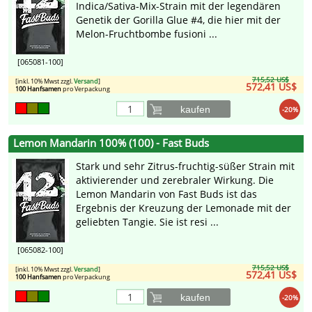
Indica/Sativa-Mix-Strain mit der legendären
Genetik der Gorilla Glue #4, die hier mit der
Melon-Fruchtbombe fusioni ...
[065081-100]
715,52 US$
[inkl. 10% Mwst zzgl.
Versand
]
572,41 US$
100 Hanfsamen
pro Verpackung
kaufen
-20%
Lemon Mandarin 100% (100) - Fast Buds
Stark und sehr Zitrus-fruchtig-süßer Strain mit
aktivierender und zerebraler Wirkung. Die
Lemon Mandarin von Fast Buds ist das
Ergebnis der Kreuzung der Lemonade mit der
geliebten Tangie. Sie ist resi ...
[065082-100]
715,52 US$
[inkl. 10% Mwst zzgl.
Versand
]
572,41 US$
100 Hanfsamen
pro Verpackung
kaufen
-20%