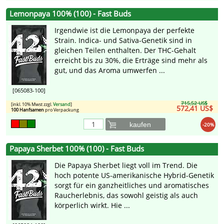
Lemonpaya 100% (100) - Fast Buds
Irgendwie ist die Lemonpaya der perfekte
Strain. Indica- und Sativa-Genetik sind in
gleichen Teilen enthalten. Der THC-Gehalt
erreicht bis zu 30%, die Erträge sind mehr als
gut, und das Aroma umwerfen ...
[065083-100]
715,52 US$
[inkl. 10% Mwst zzgl.
Versand
]
572,41 US$
100 Hanfsamen
pro Verpackung
kaufen
-20%
Papaya Sherbet 100% (100) - Fast Buds
Die Papaya Sherbet liegt voll im Trend. Die
hoch potente US-amerikanische Hybrid-Genetik
sorgt für ein ganzheitliches und aromatisches
Raucherlebnis, das sowohl geistig als auch
körperlich wirkt. Hie ...