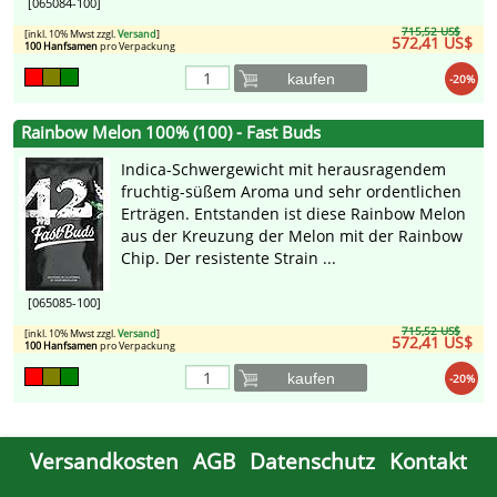
[065084-100]
715,52 US$
[inkl. 10% Mwst zzgl.
Versand
]
572,41 US$
100 Hanfsamen
pro Verpackung
kaufen
-20%
Rainbow Melon 100% (100) - Fast Buds
Indica-Schwergewicht mit herausragendem
fruchtig-süßem Aroma und sehr ordentlichen
Erträgen. Entstanden ist diese Rainbow Melon
aus der Kreuzung der Melon mit der Rainbow
Chip. Der resistente Strain ...
[065085-100]
715,52 US$
[inkl. 10% Mwst zzgl.
Versand
]
572,41 US$
100 Hanfsamen
pro Verpackung
kaufen
-20%
Versandkosten
AGB
Datenschutz
Kontakt