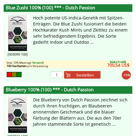
Blue Zushi 100% (100) *** - Dutch Passion
Hoch potente US-Indica-Genetik mit Spitzen-
Erträgen. Die Blue Zushi fusioniert die beiden
Hochkaräter Kush Mints und Zkittlez zu einem
sehr befriedigendem Ergebnis. Die Sorte
gedeiht Indoor und Outdoo ...
[003099-100]
824,17 US$
[inkl. 10% Mwst zzgl.
Versand
]
700,54 US$
100 Hanfsamen
pro Verpackung
bestellen
-15%
Blueberry 100% (100) *** - Dutch Passion
Die Blueberry von Dutch Passion zeichnet sich
durch ihren fruchtigen, an Blaubeeren
erinnernden Geschmack und die blauer
Färbung der Blättern aus. Die aus den 70er
Jahren stammende Sorte ist genetisch ...