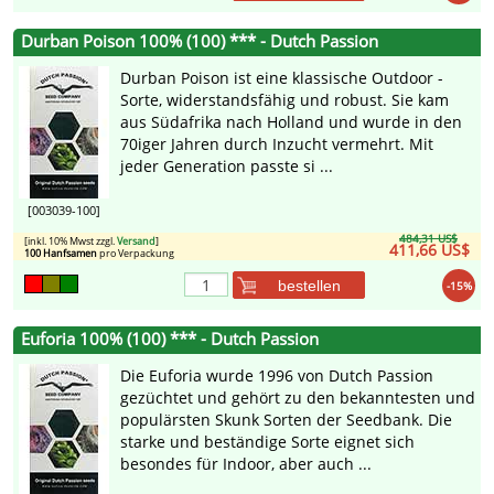
Durban Poison 100% (100) *** - Dutch Passion
Durban Poison ist eine klassische Outdoor -
Sorte, widerstandsfähig und robust. Sie kam
aus Südafrika nach Holland und wurde in den
70iger Jahren durch Inzucht vermehrt. Mit
jeder Generation passte si ...
[003039-100]
484,31 US$
[inkl. 10% Mwst zzgl.
Versand
]
411,66 US$
100 Hanfsamen
pro Verpackung
bestellen
-15%
Euforia 100% (100) *** - Dutch Passion
Die Euforia wurde 1996 von Dutch Passion
gezüchtet und gehört zu den bekanntesten und
populärsten Skunk Sorten der Seedbank. Die
starke und beständige Sorte eignet sich
besondes für Indoor, aber auch ...