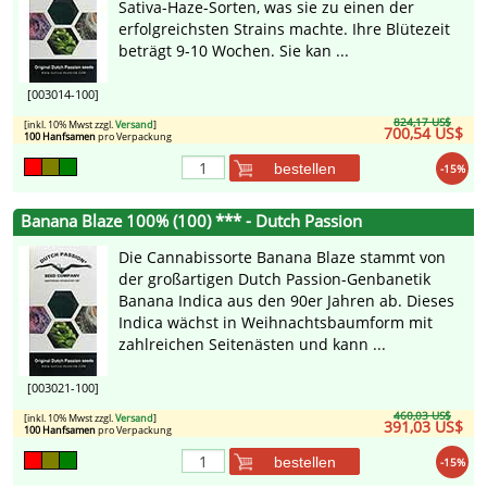
Sativa-Haze-Sorten, was sie zu einen der
erfolgreichsten Strains machte. Ihre Blütezeit
beträgt 9-10 Wochen. Sie kan ...
[003014-100]
824,17 US$
[inkl. 10% Mwst zzgl.
Versand
]
700,54 US$
100 Hanfsamen
pro Verpackung
bestellen
-15%
Banana Blaze 100% (100) *** - Dutch Passion
Die Cannabissorte Banana Blaze stammt von
der großartigen Dutch Passion-Genbanetik
Banana Indica aus den 90er Jahren ab. Dieses
Indica wächst in Weihnachtsbaumform mit
zahlreichen Seitenästen und kann ...
[003021-100]
460,03 US$
[inkl. 10% Mwst zzgl.
Versand
]
391,03 US$
100 Hanfsamen
pro Verpackung
bestellen
-15%