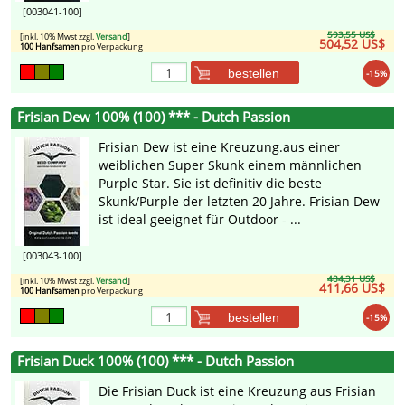
[003041-100]
593,55 US$
[inkl. 10% Mwst zzgl.
Versand
]
504,52 US$
100 Hanfsamen
pro Verpackung
bestellen
-15%
Frisian Dew 100% (100) *** - Dutch Passion
Frisian Dew ist eine Kreuzung.aus einer
weiblichen Super Skunk einem männlichen
Purple Star. Sie ist definitiv die beste
Skunk/Purple der letzten 20 Jahre. Frisian Dew
ist ideal geeignet für Outdoor - ...
[003043-100]
484,31 US$
[inkl. 10% Mwst zzgl.
Versand
]
411,66 US$
100 Hanfsamen
pro Verpackung
bestellen
-15%
Frisian Duck 100% (100) *** - Dutch Passion
Die Frisian Duck ist eine Kreuzung aus Frisian