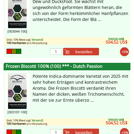
Dew und DucksFoot. Sie wächst mit
ungewöhnlich geformten Blättern heran, die
sich von der Form herkömmlicher Hanfpflanzen
unterscheidet. Die Form der Blä ...
[003044-100]
593,55 US$
[inkl. 10% Mwst zzgl.
Versand
]
504,52 US$
100 Hanfsamen
pro Verpackung
bestellen
-15%
Frozen Biscotti 100% (100) *** - Dutch Passion
Potente Indica-dominante Varietät von 2025 mit
sehr hohen Erträgen und kontrastreichem
Aroma. Die Frozen Biscotti verdankt ihren
Namen der dicken, weißen Trichomenschicht,
mit der sie zur Ernte überzo ...
[003107-100]
593,55 US$
[inkl. 10% Mwst zzgl.
Versand
]
504,52 US$
100 Hanfsamen
pro Verpackung
bestellen
-15%