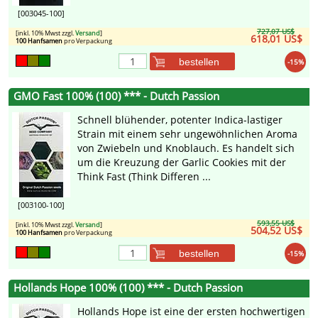
[003045-100]
727,07 US$
[inkl. 10% Mwst zzgl.
Versand
]
618,01 US$
100 Hanfsamen
pro Verpackung
bestellen
-15%
GMO Fast 100% (100) *** - Dutch Passion
Schnell blühender, potenter Indica-lastiger
Strain mit einem sehr ungewöhnlichen Aroma
von Zwiebeln und Knoblauch. Es handelt sich
um die Kreuzung der Garlic Cookies mit der
Think Fast (Think Differen ...
[003100-100]
593,55 US$
[inkl. 10% Mwst zzgl.
Versand
]
504,52 US$
100 Hanfsamen
pro Verpackung
bestellen
-15%
Hollands Hope 100% (100) *** - Dutch Passion
Hollands Hope ist eine der ersten hochwertigen