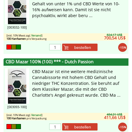
Gehalt von unter 1% und CBD Werte von 10-
16% aufweisen kann. Damit ist sie nicht
psychoaktiv, wirkt aber beru ...
[003032-100]
824,17 US$
[inkl. 10% Mwst zzgl.
Versand
]
700,54 US$
100 Hanfsamen
pro Verpackung
bestellen
-15%
CBD Mazar 100% (100) *** - Dutch Passion
CBD Mazar ist eine weitere medizinische
Cannabissorte mit hohem CBD Gehalt und
niedriger THC Konzentration. Sie beruht auf
dem Klassiker Mazar, die mit der CBD
Charlotte's Angel gekreuzt wurde. CBD Ma ...
[003093-100]
484,31 US$
[inkl. 10% Mwst zzgl.
Versand
]
411,66 US$
100 Hanfsamen
pro Verpackung
bestellen
-15%