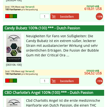
[003024-100]
727,07 US$
[inkl. 10% Mwst zzgl.
Versand
]
618,01 US$
100 Hanfsamen
pro Verpackung
bestellen
-15%
Candy Bubatz 100% (100) *** - Dutch Passion
Neuigkeiten für Fans von Süßigkeiten: Die
Candy Bubatz ist ein extrem süßer, leckerer
Strain mit ausbalancierter Wirkung und sehr
ordentlichen Erträgen. Die Fusion der Bubble
Gum mit der Critical Ora ...
[003106-100]
593,55 US$
[inkl. 10% Mwst zzgl.
Versand
]
504,52 US$
100 Hanfsamen
pro Verpackung
bestellen
-15%
CBD Charlotte's Angel 100% (100) *** - Dutch Passion
Cbd Charlotts Angel ist die erste medizinische
Hanfsorte von Dutch Passion, die einen THC