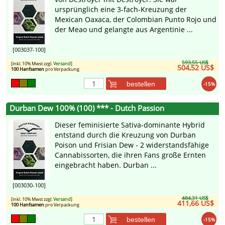
ursprünglich eine 3-fach-Kreuzung der
Mexican Oaxaca, der Colombian Punto Rojo und
der Meao und gelangte aus Argentinie ...
[003037-100]
593,55 US$
[inkl. 10% Mwst zzgl.
Versand
]
504,52 US$
100 Hanfsamen
pro Verpackung
bestellen
-15%
Durban Dew 100% (100) *** - Dutch Passion
Dieser feminisierte Sativa-dominante Hybrid
entstand durch die Kreuzung von Durban
Poison und Frisian Dew - 2 widerstandsfähige
Cannabissorten, die ihren Fans große Ernten
eingebracht haben. Durban ...
[003030-100]
484,31 US$
[inkl. 10% Mwst zzgl.
Versand
]
411,66 US$
100 Hanfsamen
pro Verpackung
bestellen
-15%