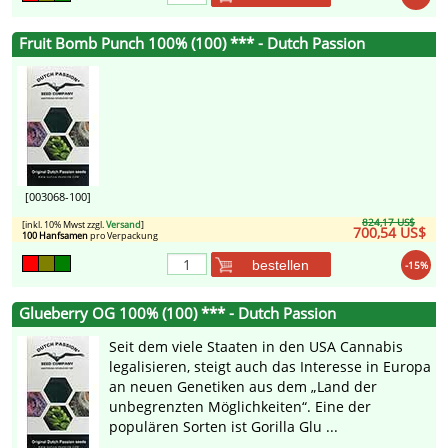
Fruit Bomb Punch 100% (100) *** - Dutch Passion
[003068-100]
824,17 US$
[inkl. 10% Mwst zzgl.
Versand
]
700,54 US$
100 Hanfsamen
pro Verpackung
bestellen
-15%
Glueberry OG 100% (100) *** - Dutch Passion
Seit dem viele Staaten in den USA Cannabis
legalisieren, steigt auch das Interesse in Europa
an neuen Genetiken aus dem „Land der
unbegrenzten Möglichkeiten“. Eine der
populären Sorten ist Gorilla Glu ...