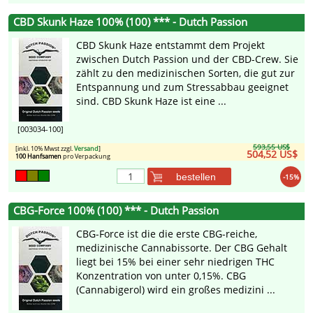
CBD Skunk Haze 100% (100) *** - Dutch Passion
CBD Skunk Haze entstammt dem Projekt
zwischen Dutch Passion und der CBD-Crew. Sie
zählt zu den medizinischen Sorten, die gut zur
Entspannung und zum Stressabbau geeignet
sind. CBD Skunk Haze ist eine ...
[003034-100]
593,55 US$
[inkl. 10% Mwst zzgl.
Versand
]
504,52 US$
100 Hanfsamen
pro Verpackung
bestellen
-15%
CBG-Force 100% (100) *** - Dutch Passion
CBG-Force ist die die erste CBG-reiche,
medizinische Cannabissorte. Der CBG Gehalt
liegt bei 15% bei einer sehr niedrigen THC
Konzentration von unter 0,15%. CBG
(Cannabigerol) wird ein großes medizini ...