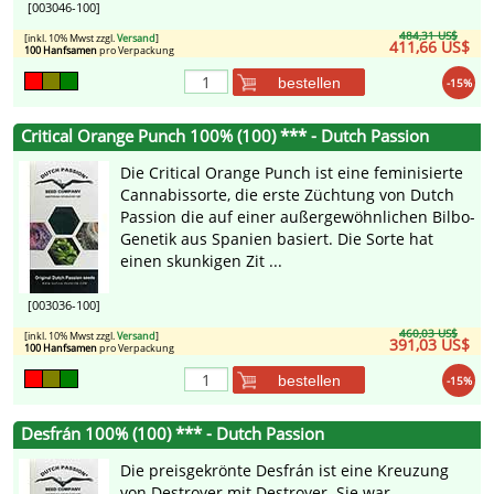
[003046-100]
484,31 US$
[inkl. 10% Mwst zzgl.
Versand
]
411,66 US$
100 Hanfsamen
pro Verpackung
bestellen
-15%
Critical Orange Punch 100% (100) *** - Dutch Passion
Die Critical Orange Punch ist eine feminisierte
Cannabissorte, die erste Züchtung von Dutch
Passion die auf einer außergewöhnlichen Bilbo-
Genetik aus Spanien basiert. Die Sorte hat
einen skunkigen Zit ...
[003036-100]
460,03 US$
[inkl. 10% Mwst zzgl.
Versand
]
391,03 US$
100 Hanfsamen
pro Verpackung
bestellen
-15%
Desfrán 100% (100) *** - Dutch Passion
Die preisgekrönte Desfrán ist eine Kreuzung
von Destroyer mit Destroyer. Sie war