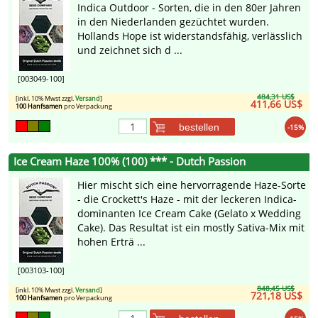
Indica Outdoor - Sorten, die in den 80er Jahren
in den Niederlanden gezüchtet wurden.
Hollands Hope ist widerstandsfähig, verlässlich
und zeichnet sich d ...
[003049-100]
484,31 US$
[inkl. 10% Mwst zzgl.
Versand
]
411,66 US$
100 Hanfsamen
pro Verpackung
bestellen
-15%
Ice Cream Haze 100% (100) *** - Dutch Passion
Hier mischt sich eine hervorragende Haze-Sorte
- die Crockett's Haze - mit der leckeren Indica-
dominanten Ice Cream Cake (Gelato x Wedding
Cake). Das Resultat ist ein mostly Sativa-Mix mit
hohen Erträ ...
[003103-100]
848,45 US$
[inkl. 10% Mwst zzgl.
Versand
]
721,18 US$
100 Hanfsamen
pro Verpackung