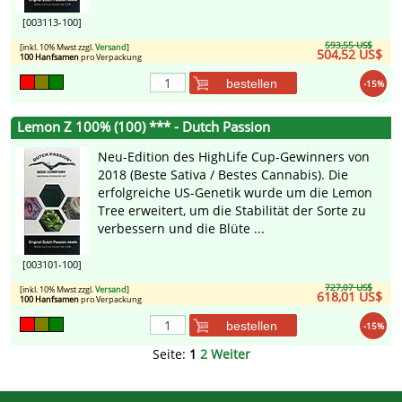
[003113-100]
593,55 US$
[inkl. 10% Mwst zzgl.
Versand
]
504,52 US$
100 Hanfsamen
pro Verpackung
bestellen
-15%
Lemon Z 100% (100) *** - Dutch Passion
Neu-Edition des HighLife Cup-Gewinners von
2018 (Beste Sativa / Bestes Cannabis). Die
erfolgreiche US-Genetik wurde um die Lemon
Tree erweitert, um die Stabilität der Sorte zu
verbessern und die Blüte ...
[003101-100]
727,07 US$
[inkl. 10% Mwst zzgl.
Versand
]
618,01 US$
100 Hanfsamen
pro Verpackung
bestellen
-15%
Seite:
1
2
Weiter