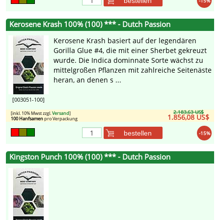
bestellen
-15%
Kerosene Krash 100% (100) *** - Dutch Passion
Kerosene Krash basiert auf der legendären
Gorilla Glue #4, die mit einer Sherbet gekreuzt
wurde. Die Indica dominnate Sorte wächst zu
mittelgroßen Pflanzen mit zahlreiche Seitenäste
heran, an denen s ...
[003051-100]
2.183,63 US$
[inkl. 10% Mwst zzgl.
Versand
]
1.856,08 US$
100 Hanfsamen
pro Verpackung
bestellen
-15%
Kingston Punch 100% (100) *** - Dutch Passion