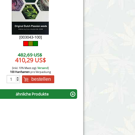
Victory Seeds
Vision Seeds
White Label Seeds
[003043-100]
s Marijuanabam
World of Seeds
482,69 US$
eedbank
410,29 US$
CBD Nutzhanfsamen
[inkl. 10% Mwst zzgl.
Versand
]
100 Hanfsamen
pro Verpackung
bestellen
ähnliche Produkte