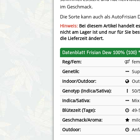
Annabelle´s Garden
Fast Bud
im Geschmack.
Die Sorte kann auch als AutoFrisian
Barney´s Farm
Female 
Hinweis:
Bei diesem Artikel handelt es
nicht am Lager ist und nur für Sie bes
Blimburn Seeds
G13 Lab
die Lieferzeit ändert.
Bulk Seed Bank
Genehtik
Datenblatt Frisian Dew 100% (100) 
Bulldog Seeds
Green Bo
Reg/Fem:
fem
Genetik:
Sup
Cannabella Genetics
House of
Indoor/Outdoor:
Out
Genotyp (Indica/Sativa):
50/
Indica/Sativa:
Mix
Blütezeit (Tage):
49-
Geschmack/Aroma:
mil
Outdoor:
Anf