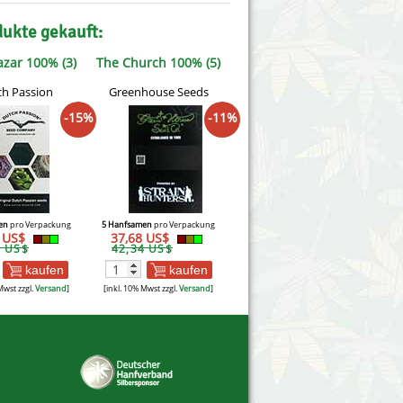
dukte gekauft:
zar 100% (3)
The Church 100% (5)
h Passion
Greenhouse Seeds
-15%
-11%
en
pro Verpackung
5 Hanfsamen
pro Verpackung
0 US$
37,68 US$
3 US$
42,34 US$
kaufen
kaufen
Mwst zzgl.
Versand
]
[inkl. 10% Mwst zzgl.
Versand
]