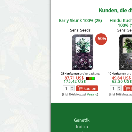
Kunden, die d
Early Skunk 100% (25)
Hindu Kus
100% (
Sensi Seeds
Sensi Se
-50%
25 Hanfsamen
pro Verpackung
10 Hanfsamen
pro 
87,71 US$
49,84 US$
175,42 US$
62,30 US$
kaufen
[inkl. 10% Mwst zzgl.
Versand
]
[inkl. 10% Mwst zzg
Genetik
Indica