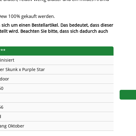
s
Mallorca Seeds
Seed Stockers
 Dew 100% gekauft werden.
Seeds
Mandala
Seedy Simon
 sich um einen Bestellartikel. Das bedeutet, dass dieser
tellt wird. Beachten Sie bitte, dass sich dadurch auch
s
Medical Seeds Co.
Silent Seeds
 Seeds
Ministry of Cannabis
Söllner - Vadda'
***
dhi
Paradise Seeds
Strain Hunters S
inisiert
er Skunk x Purple Star
 the Great Gardener
Philosopher Seeds
Sumo Seeds
door
50
56
d
ang Oktober