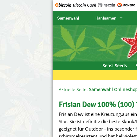
Samenwahl
Hanfsamen
SENSI SEEDS
CBD Cre
K
SENSI SEEDS RESEARCH
Chronic 
K
NIRVANA
Deliciou
Sensi Seeds
GREENHOUSE
DNA Gen
SERIOUS SEEDS
Dr. Unde
Aktuelle Seite:
Samenwahl Onlinesho
SPLIFF SEEDS
Dutch Pa
Frisian Dew 100% (100) 
Frisian Dew ist eine Kreuzung.aus e
Ace Seeds
Empire S
Star. Sie ist definitiv die beste Skunk
Anaconda Seeds
Exotic S
geeignet für Outdoor - ins besonder f
schimmelresistent und hat hellviolett