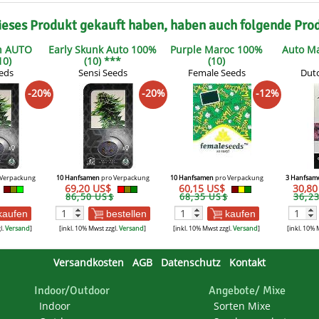
ieses Produkt gekauft haben, haben auch folgende Pro
h AUTO
Early Skunk Auto 100%
Purple Maroc 100%
Auto Ma
10)
(10) ***
(10)
eds
Sensi Seeds
Female Seeds
Dutc
-20%
-20%
-12%
Verpackung
10 Hanfsamen
pro Verpackung
10 Hanfsamen
pro Verpackung
3 Hanfsam
69,20 US$
60,15 US$
30,8
86,50 US$
68,35 US$
36,2
kaufen
bestellen
kaufen
l.
Versand
]
[inkl. 10% Mwst zzgl.
Versand
]
[inkl. 10% Mwst zzgl.
Versand
]
[inkl. 10% 
Versandkosten
AGB
Datenschutz
Kontakt
Indoor/Outdoor
Angebote/ Mixe
Indoor
Sorten Mixe