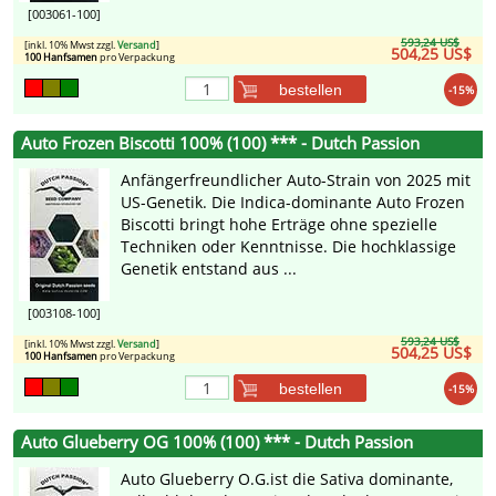
[003061-100]
593,24 US$
[inkl. 10% Mwst zzgl.
Versand
]
504,25 US$
100 Hanfsamen
pro Verpackung
bestellen
-15%
Auto Frozen Biscotti 100% (100) *** - Dutch Passion
Anfängerfreundlicher Auto-Strain von 2025 mit
US-Genetik. Die Indica-dominante Auto Frozen
Biscotti bringt hohe Erträge ohne spezielle
Techniken oder Kenntnisse. Die hochklassige
Genetik entstand aus ...
[003108-100]
593,24 US$
[inkl. 10% Mwst zzgl.
Versand
]
504,25 US$
100 Hanfsamen
pro Verpackung
bestellen
-15%
Auto Glueberry OG 100% (100) *** - Dutch Passion
Auto Glueberry O.G.ist die Sativa dominante,