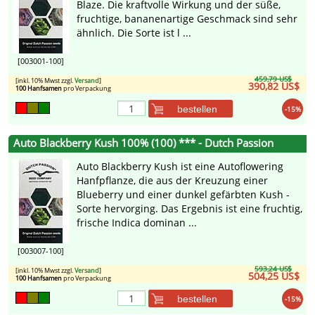
Blaze. Die kraftvolle Wirkung und der süße,
fruchtige, bananenartige Geschmack sind sehr
ähnlich. Die Sorte ist l ...
[003001-100]
459,79 US$
[inkl. 10% Mwst zzgl.
Versand
]
390,82 US$
100 Hanfsamen
pro Verpackung
bestellen
-15%
Auto Blackberry Kush 100% (100) *** - Dutch Passion
Auto Blackberry Kush ist eine Autoflowering
Hanfpflanze, die aus der Kreuzung einer
Blueberry und einer dunkel gefärbten Kush -
Sorte hervorging. Das Ergebnis ist eine fruchtig,
frische Indica dominan ...
[003007-100]
593,24 US$
[inkl. 10% Mwst zzgl.
Versand
]
504,25 US$
100 Hanfsamen
pro Verpackung
bestellen
-15%