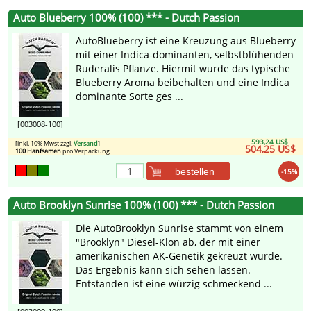
Auto Blueberry 100% (100) *** - Dutch Passion
AutoBlueberry ist eine Kreuzung aus Blueberry
mit einer Indica-dominanten, selbstblühenden
Ruderalis Pflanze. Hiermit wurde das typische
Blueberry Aroma beibehalten und eine Indica
dominante Sorte ges ...
[003008-100]
593,24 US$
[inkl. 10% Mwst zzgl.
Versand
]
504,25 US$
100 Hanfsamen
pro Verpackung
bestellen
-15%
Auto Brooklyn Sunrise 100% (100) *** - Dutch Passion
Die AutoBrooklyn Sunrise stammt von einem
"Brooklyn" Diesel-Klon ab, der mit einer
amerikanischen AK-Genetik gekreuzt wurde.
Das Ergebnis kann sich sehen lassen.
Entstanden ist eine würzig schmeckend ...