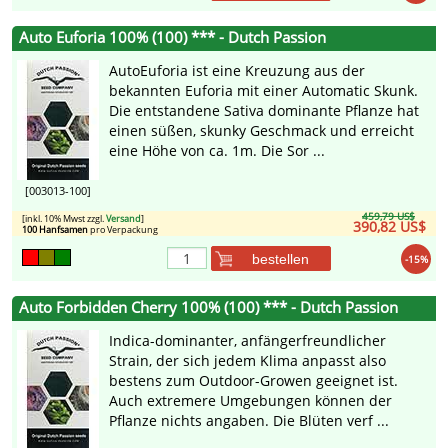
Auto Euforia 100% (100) *** - Dutch Passion
AutoEuforia ist eine Kreuzung aus der
bekannten Euforia mit einer Automatic Skunk.
Die entstandene Sativa dominante Pflanze hat
einen süßen, skunky Geschmack und erreicht
eine Höhe von ca. 1m. Die Sor ...
[003013-100]
459,79 US$
[inkl. 10% Mwst zzgl.
Versand
]
390,82 US$
100 Hanfsamen
pro Verpackung
bestellen
-15%
Auto Forbidden Cherry 100% (100) *** - Dutch Passion
Indica-dominanter, anfängerfreundlicher
Strain, der sich jedem Klima anpasst also
bestens zum Outdoor-Growen geeignet ist.
Auch extremere Umgebungen können der
Pflanze nichts angaben. Die Blüten verf ...