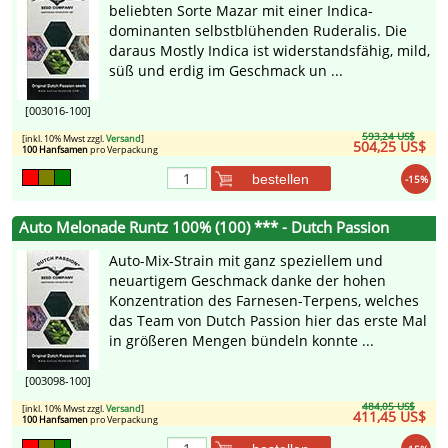
beliebten Sorte Mazar mit einer Indica-
dominanten selbstblühenden Ruderalis. Die
daraus Mostly Indica ist widerstandsfähig, mild,
süß und erdig im Geschmack un ...
[003016-100]
593,24 US$
[inkl. 10% Mwst zzgl.
Versand
]
504,25 US$
100 Hanfsamen
pro Verpackung
bestellen
-15%
Auto Melonade Runtz 100% (100) *** - Dutch Passion
Auto-Mix-Strain mit ganz speziellem und
neuartigem Geschmack danke der hohen
Konzentration des Farnesen-Terpens, welches
das Team von Dutch Passion hier das erste Mal
in größeren Mengen bündeln konnte ...
[003098-100]
484,05 US$
[inkl. 10% Mwst zzgl.
Versand
]
411,45 US$
100 Hanfsamen
pro Verpackung