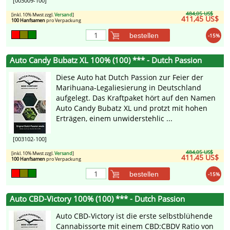
[003009-100]
484,05 US$
[inkl. 10% Mwst zzgl.
Versand
]
411,45 US$
100 Hanfsamen
pro Verpackung
bestellen
-15%
Auto Candy Bubatz XL 100% (100) *** - Dutch Passion
Diese Auto hat Dutch Passion zur Feier der
Marihuana-Legaliesierung in Deutschland
aufgelegt. Das Kraftpaket hört auf den Namen
Auto Candy Bubatz XL und protzt mit hohen
Erträgen, einem unwiderstehlic ...
[003102-100]
484,05 US$
[inkl. 10% Mwst zzgl.
Versand
]
411,45 US$
100 Hanfsamen
pro Verpackung
bestellen
-15%
Auto CBD-Victory 100% (100) *** - Dutch Passion
Auto CBD-Victory ist die erste selbstblühende
Cannabissorte mit einem CBD:CBDV Ratio von