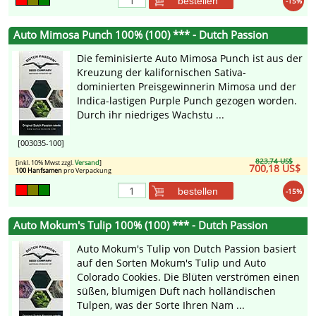
bestellen
-15%
Auto Mimosa Punch 100% (100) *** - Dutch Passion
Die feminisierte Auto Mimosa Punch ist aus der
Kreuzung der kalifornischen Sativa-
dominierten Preisgewinnerin Mimosa und der
Indica-lastigen Purple Punch gezogen worden.
Durch ihr niedriges Wachstu ...
[003035-100]
823,74 US$
[inkl. 10% Mwst zzgl.
Versand
]
700,18 US$
100 Hanfsamen
pro Verpackung
bestellen
-15%
Auto Mokum's Tulip 100% (100) *** - Dutch Passion
Auto Mokum's Tulip von Dutch Passion basiert
auf den Sorten Mokum's Tulip und Auto
Colorado Cookies. Die Blüten verströmen einen
süßen, blumigen Duft nach holländischen
Tulpen, was der Sorte Ihren Nam ...