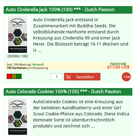
Auto Cinderella Jack 100% (100) *** - Dutch Passion
Auto Cinderella Jack entstand in
Zusammenarbeit mit Buddha Seeds. Die
selbstblühende Hanfsorte entstand durch
Kreuzung aus Cinderella 99 und einer Jack
Herer. Die Blütezeit beträgt 10-11 Wochen und
is ...
[003002-100]
726,69 US$
[inkl. 10% Mwst zzgl.
Versand
]
617,69 US$
100 Hanfsamen
pro Verpackung
bestellen
-15%
Auto Colorado Cookies 100% (100) *** - Dutch Passion
AutoColorado Cookies ist eine Kreuzung aus
der beliebten AutoBlueberry und einer Girl
Scout Cookie-Pfanze aus Colorado. Diese Indica
dominate Sorte ist überdurchschnittlich
produktiv und zeichnet sich ...