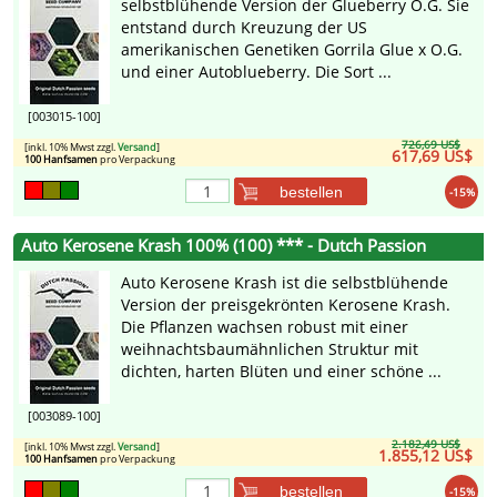
selbstblühende Version der Glueberry O.G. Sie
entstand durch Kreuzung der US
amerikanischen Genetiken Gorrila Glue x O.G.
und einer Autoblueberry. Die Sort ...
[003015-100]
726,69 US$
[inkl. 10% Mwst zzgl.
Versand
]
617,69 US$
100 Hanfsamen
pro Verpackung
bestellen
-15%
Auto Kerosene Krash 100% (100) *** - Dutch Passion
Auto Kerosene Krash ist die selbstblühende
Version der preisgekrönten Kerosene Krash.
Die Pflanzen wachsen robust mit einer
weihnachtsbaumähnlichen Struktur mit
dichten, harten Blüten und einer schöne ...
[003089-100]
2.182,49 US$
[inkl. 10% Mwst zzgl.
Versand
]
1.855,12 US$
100 Hanfsamen
pro Verpackung
bestellen
-15%