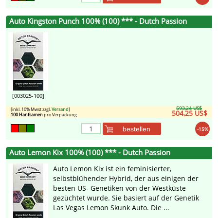
Auto Kingston Punch 100% (100) *** - Dutch Passion
[003025-100]
593,24 US$
[inkl. 10% Mwst zzgl.
Versand
]
504,25 US$
100 Hanfsamen
pro Verpackung
bestellen
-15%
Auto Lemon Kix 100% (100) *** - Dutch Passion
Auto Lemon Kix ist ein feminisierter,
selbstblühender Hybrid, der aus einigen der
besten US- Genetiken von der Westküste
gezüchtet wurde. Sie basiert auf der Genetik
Las Vegas Lemon Skunk Auto. Die ...