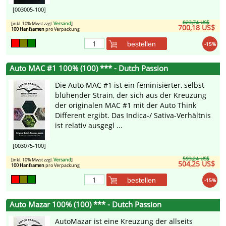
[003005-100]
823,74 US$
[inkl. 10% Mwst zzgl.
Versand
]
700,18 US$
100 Hanfsamen
pro Verpackung
bestellen
-15%
Auto MAC #1 100% (100) *** - Dutch Passion
Die Auto MAC #1 ist ein feminisierter, selbst
blühender Strain, der sich aus der Kreuzung
der originalen MAC #1 mit der Auto Think
Different ergibt. Das Indica-/ Sativa-Verhältnis
ist relativ ausgegl ...
[003075-100]
593,24 US$
[inkl. 10% Mwst zzgl.
Versand
]
504,25 US$
100 Hanfsamen
pro Verpackung
bestellen
-15%
Auto Mazar 100% (100) *** - Dutch Passion
AutoMazar ist eine Kreuzung der allseits