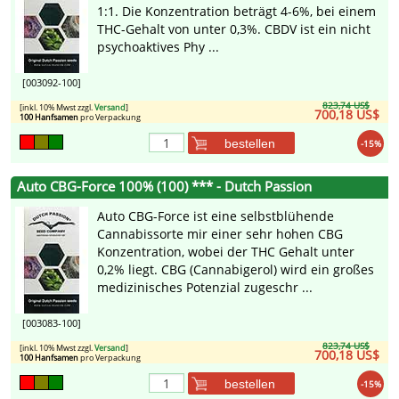
1:1. Die Konzentration beträgt 4-6%, bei einem
THC-Gehalt von unter 0,3%. CBDV ist ein nicht
psychoaktives Phy ...
[003092-100]
823,74 US$
[inkl. 10% Mwst zzgl.
Versand
]
700,18 US$
100 Hanfsamen
pro Verpackung
bestellen
-15%
Auto CBG-Force 100% (100) *** - Dutch Passion
Auto CBG-Force ist eine selbstblühende
Cannabissorte mir einer sehr hohen CBG
Konzentration, wobei der THC Gehalt unter
0,2% liegt. CBG (Cannabigerol) wird ein großes
medizinisches Potenzial zugeschr ...
[003083-100]
823,74 US$
[inkl. 10% Mwst zzgl.
Versand
]
700,18 US$
100 Hanfsamen
pro Verpackung
bestellen
-15%