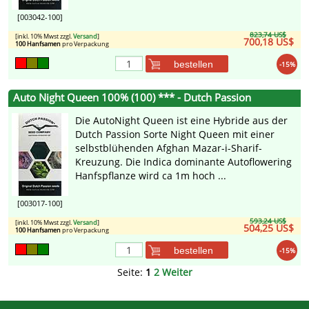
[003042-100]
823,74 US$
[inkl. 10% Mwst zzgl.
Versand
]
700,18 US$
100 Hanfsamen
pro Verpackung
bestellen
-15%
Auto Night Queen 100% (100) *** - Dutch Passion
Die AutoNight Queen ist eine Hybride aus der
Dutch Passion Sorte Night Queen mit einer
selbstblühenden Afghan Mazar-i-Sharif-
Kreuzung. Die Indica dominante Autoflowering
Hanfspflanze wird ca 1m hoch ...
[003017-100]
593,24 US$
[inkl. 10% Mwst zzgl.
Versand
]
504,25 US$
100 Hanfsamen
pro Verpackung
bestellen
-15%
Seite:
1
2
Weiter