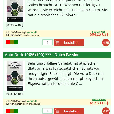
Sativa braucht ca. 15 Wochen um fertig zu
werden. Sie erreicht eine Höhe von ca. 1m. Sie
hat ein tropisches Skunk-Ar ...
[003004-100]
593,24 US$
[inkl. 10% Mwst zzgl.
Versand
]
504,25 US$
100 Hanfsamen
pro Verpackung
bestellen
-15%
Auto Duck 100% (100) *** - Dutch Passion
Sehr unauffällige Varietät mit atypischer
Blattform, was für zusätzlichen Schutz vor
neugierigen Blicken sorgt. Die Auto Duck mit
ihren außergewöhnlichen morphologischen
Eigenschaften ist die ideale C ...
[003012-100]
726,69 US$
[inkl. 10% Mwst zzgl.
Versand
]
617,69 US$
100 Hanfsamen
pro Verpackung
bestellen
-15%