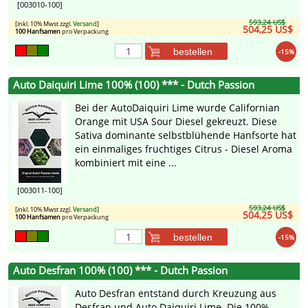
[003010-100]
593,24 US$
[inkl. 10% Mwst zzgl.
Versand
]
504,25 US$
100 Hanfsamen
pro Verpackung
bestellen
-15%
Auto Daiquiri Lime 100% (100) *** - Dutch Passion
Bei der AutoDaiquiri Lime wurde Californian
Orange mit USA Sour Diesel gekreuzt. Diese
Sativa dominante selbstblühende Hanfsorte hat
ein einmaliges fruchtiges Citrus - Diesel Aroma
kombiniert mit eine ...
[003011-100]
593,24 US$
[inkl. 10% Mwst zzgl.
Versand
]
504,25 US$
100 Hanfsamen
pro Verpackung
bestellen
-15%
Auto Desfran 100% (100) *** - Dutch Passion
Auto Desfran entstand durch Kreuzung aus
Desfran und Auto Daiquiri Lime. Die 100%