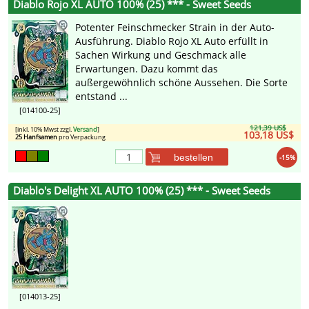
Diablo Rojo XL AUTO 100% (25) *** - Sweet Seeds
Potenter Feinschmecker Strain in der Auto-
Ausführung. Diablo Rojo XL Auto erfüllt in
Sachen Wirkung und Geschmack alle
Erwartungen. Dazu kommt das
außergewöhnlich schöne Aussehen. Die Sorte
entstand ...
[014100-25]
121,39 US$
[inkl. 10% Mwst zzgl.
Versand
]
103,18 US$
25 Hanfsamen
pro Verpackung
bestellen
-15%
Diablo's Delight XL AUTO 100% (25) *** - Sweet Seeds
[014013-25]