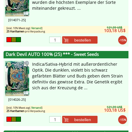
wurden die höchsten Exemplare der Sorte
miteinander gekreuzt. ...
[014071-25]
121,39 US$
[inkl. 10% Mwst zzgl.
Versand
]
103,18 US$
25 Hanfsamen
pro Verpackung
bestellen
-15%
Dark Devil AUTO 100% (25) *** - Sweet Seeds
Indica/Sativa-Hybrid mit außerordentlicher
Optik. Die dunklen, violett bis schwarz
gefärbten Blätter und Buds geben dem Strain
definitiv das gewisse Extra. Die Genetik ergibt
sich aus der Kreuzung de ...
[014026-25]
121,39 US$
[inkl. 10% Mwst zzgl.
Versand
]
103,18 US$
25 Hanfsamen
pro Verpackung
bestellen
-15%