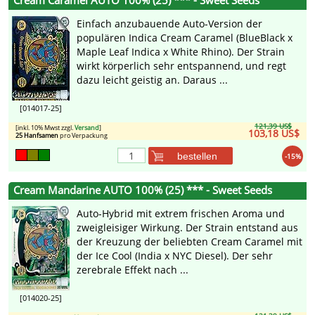
Cream Caramel AUTO 100% (25) *** - Sweet Seeds
Einfach anzubauende Auto-Version der
populären Indica Cream Caramel (BlueBlack x
Maple Leaf Indica x White Rhino). Der Strain
wirkt körperlich sehr entspannend, und regt
dazu leicht geistig an. Daraus ...
[014017-25]
121,39 US$
[inkl. 10% Mwst zzgl.
Versand
]
103,18 US$
25 Hanfsamen
pro Verpackung
bestellen
-15%
Cream Mandarine AUTO 100% (25) *** - Sweet Seeds
Auto-Hybrid mit extrem frischen Aroma und
zweigleisiger Wirkung. Der Strain entstand aus
der Kreuzung der beliebten Cream Caramel mit
der Ice Cool (India x NYC Diesel). Der sehr
zerebrale Effekt nach ...
[014020-25]