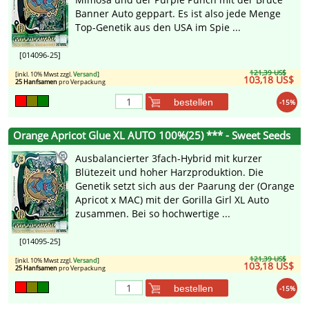
Banner Auto geppart. Es ist also jede Menge
Top-Genetik aus den USA im Spie ...
[014096-25]
121,39 US$
[inkl. 10% Mwst zzgl.
Versand
]
103,18 US$
25 Hanfsamen
pro Verpackung
bestellen
-15%
Orange Apricot Glue XL AUTO 100%(25) *** - Sweet Seeds
Ausbalancierter 3fach-Hybrid mit kurzer
Blütezeit und hoher Harzproduktion. Die
Genetik setzt sich aus der Paarung der (Orange
Apricot x MAC) mit der Gorilla Girl XL Auto
zusammen. Bei so hochwertige ...
[014095-25]
121,39 US$
[inkl. 10% Mwst zzgl.
Versand
]
103,18 US$
25 Hanfsamen
pro Verpackung
bestellen
-15%