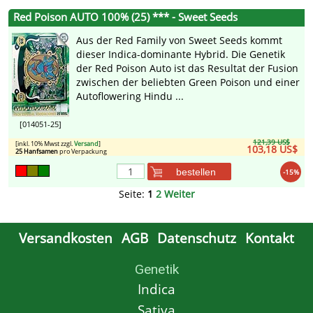
Red Poison AUTO 100% (25) *** - Sweet Seeds
Aus der Red Family von Sweet Seeds kommt
dieser Indica-dominante Hybrid. Die Genetik
der Red Poison Auto ist das Resultat der Fusion
zwischen der beliebten Green Poison und einer
Autoflowering Hindu ...
[014051-25]
121,39 US$
[inkl. 10% Mwst zzgl.
Versand
]
103,18 US$
25 Hanfsamen
pro Verpackung
bestellen
-15%
Seite:
1
2
Weiter
Versandkosten
AGB
Datenschutz
Kontakt
Genetik
Indica
Sativa