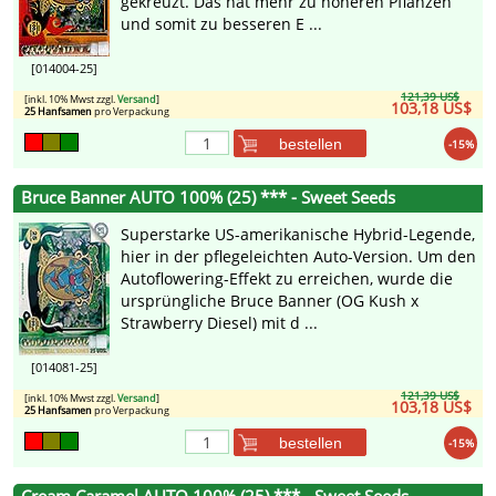
gekreuzt. Das hat mehr zu höheren Pflanzen
und somit zu besseren E ...
[014004-25]
121,39 US$
[inkl. 10% Mwst zzgl.
Versand
]
103,18 US$
25 Hanfsamen
pro Verpackung
bestellen
-15%
Bruce Banner AUTO 100% (25) *** - Sweet Seeds
Superstarke US-amerikanische Hybrid-Legende,
hier in der pflegeleichten Auto-Version. Um den
Autoflowering-Effekt zu erreichen, wurde die
ursprüngliche Bruce Banner (OG Kush x
Strawberry Diesel) mit d ...
[014081-25]
121,39 US$
[inkl. 10% Mwst zzgl.
Versand
]
103,18 US$
25 Hanfsamen
pro Verpackung
bestellen
-15%