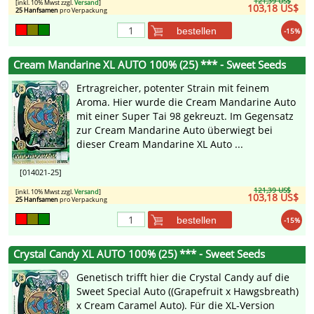
121,39 US$
[inkl. 10% Mwst zzgl.
Versand
]
103,18 US$
25 Hanfsamen
pro Verpackung
bestellen
-15%
Cream Mandarine XL AUTO 100% (25) *** - Sweet Seeds
Ertragreicher, potenter Strain mit feinem
Aroma. Hier wurde die Cream Mandarine Auto
mit einer Super Tai 98 gekreuzt. Im Gegensatz
zur Cream Mandarine Auto überwiegt bei
dieser Cream Mandarine XL Auto ...
[014021-25]
121,39 US$
[inkl. 10% Mwst zzgl.
Versand
]
103,18 US$
25 Hanfsamen
pro Verpackung
bestellen
-15%
Crystal Candy XL AUTO 100% (25) *** - Sweet Seeds
Genetisch trifft hier die Crystal Candy auf die
Sweet Special Auto ((Grapefruit x Hawgsbreath)
x Cream Caramel Auto). Für die XL-Version