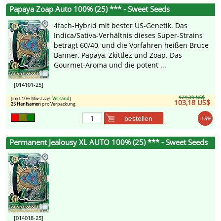
Papaya Zoap Auto 100% (25) *** - Sweet Seeds
4fach-Hybrid mit bester US-Genetik. Das
Indica/Sativa-Verhältnis dieses Super-Strains
beträgt 60/40, und die Vorfahren heißen Bruce
Banner, Papaya, Zkittlez und Zoap. Das
Gourmet-Aroma und die potent ...
[014101-25]
121,39 US$
[inkl. 10% Mwst zzgl.
Versand
]
103,18 US$
25 Hanfsamen
pro Verpackung
bestellen
-15%
Permanent Jealousy XL AUTO 100% (25) *** - Sweet Seeds
[014018-25]