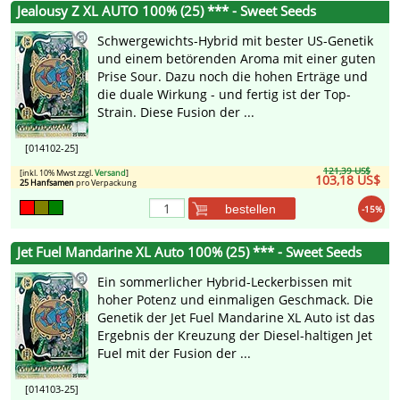
Jealousy Z XL AUTO 100% (25) *** - Sweet Seeds
Schwergewichts-Hybrid mit bester US-Genetik
und einem betörenden Aroma mit einer guten
Prise Sour. Dazu noch die hohen Erträge und
die duale Wirkung - und fertig ist der Top-
Strain. Diese Fusion der ...
[014102-25]
121,39 US$
[inkl. 10% Mwst zzgl.
Versand
]
103,18 US$
25 Hanfsamen
pro Verpackung
bestellen
-15%
Jet Fuel Mandarine XL Auto 100% (25) *** - Sweet Seeds
Ein sommerlicher Hybrid-Leckerbissen mit
hoher Potenz und einmaligen Geschmack. Die
Genetik der Jet Fuel Mandarine XL Auto ist das
Ergebnis der Kreuzung der Diesel-haltigen Jet
Fuel mit der Fusion der ...
[014103-25]