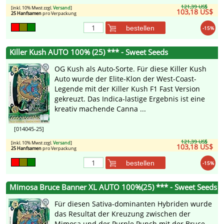
121,39 US$
[inkl. 10% Mwst zzgl.
Versand
]
103,18 US$
25 Hanfsamen
pro Verpackung
bestellen
-15%
Killer Kush AUTO 100% (25) *** - Sweet Seeds
OG Kush als Auto-Sorte. Für diese Killer Kush
Auto wurde der Elite-Klon der West-Coast-
Legende mit der Killer Kush F1 Fast Version
gekreuzt. Das Indica-lastige Ergebnis ist eine
kreativ machende Canna ...
[014045-25]
121,39 US$
[inkl. 10% Mwst zzgl.
Versand
]
103,18 US$
25 Hanfsamen
pro Verpackung
bestellen
-15%
Mimosa Bruce Banner XL AUTO 100%(25) *** - Sweet Seeds
Für diesen Sativa-dominanten Hybriden wurde
das Resultat der Kreuzung zwischen der
Mimosa und der Purple Punch mit der Bruce