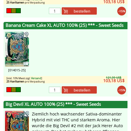
103,18 US$
25 Hanfsamen
pro Verpackung
bestellen
-15%
Banana Cream Cake XL AUTO 100% (25) *** - Sweet Seeds
[014015-25]
121,39 US$
[inkl. 10% Mwst zzgl.
Versand
]
103,18 US$
25 Hanfsamen
pro Verpackung
bestellen
-15%
Big Devil XL AUTO 100% (25) *** - Sweet Seeds
Ziemlich hoch wachsender Sativa-dominanter
Hybrid mit viel THC und starkem Aroma. Hier
wurde die Big Devil #2 mit der Jack Herer Auto