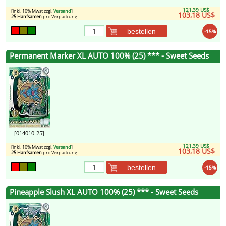
121,39 US$
[inkl. 10% Mwst zzgl.
Versand
]
103,18 US$
25 Hanfsamen
pro Verpackung
bestellen
-15%
Permanent Marker XL AUTO 100% (25) *** - Sweet Seeds
[014010-25]
121,39 US$
[inkl. 10% Mwst zzgl.
Versand
]
103,18 US$
25 Hanfsamen
pro Verpackung
bestellen
-15%
Pineapple Slush XL AUTO 100% (25) *** - Sweet Seeds