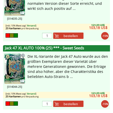
normalen Version dieser Sorte erreicht, und
wirkt sich auch positiv auf ...
[014035-25]
121,39 US$
[inkl. 10% Mwst zzgl.
Versand
]
103,18 US$
25 Hanfsamen
pro Verpackung
bestellen
-15%
Jack 47 XL AUTO 100% (25) *** - Sweet Seeds
Die XL-Variante der Jack 47 Auto wurde aus den
größten Exemplaren dieser Varietät über
mehrere Generationen gewonnen. Die Erträge
sind also höher, aber die Charakteristika des
beliebten Auto-Strains b ...
[014044-25]
121,39 US$
[inkl. 10% Mwst zzgl.
Versand
]
103,18 US$
25 Hanfsamen
pro Verpackung
bestellen
-15%