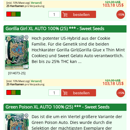
121,39 US$
[inkl. 10% Mwst zzgl.
Versand
]
103,18 US$
25 Hanfsamen
pro Verpackung
bestellen
-15%
Gorilla Girl XL AUTO 100% (25) *** - Sweet Seeds
Hoch potenter US-Hybrid aus der Cookie
Familie. Für die Genetik sind die beiden
Hochkaräter Gorilla Girl(Gorilla Glue x Thin Mint
Cookies) und Sweet Gelato Auto verantwortlich.
Bei bis zu 25% THC kan ...
[014073-25]
121,39 US$
[inkl. 10% Mwst zzgl.
Versand
]
103,18 US$
25 Hanfsamen
pro Verpackung
bestellen
-15%
Green Poison XL AUTO 100% (25) *** - Sweet Seeds
Das ist die um ein Viertel größere Variante der
Green Poison Auto. Dies wurde durch die
Selektion der mächtigsten Exemplare der