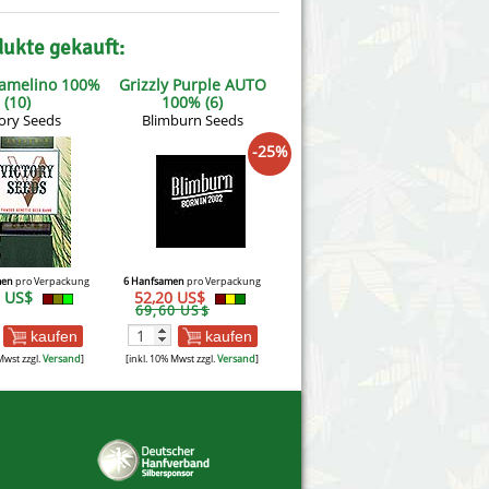
dukte gekauft:
ramelino 100%
Grizzly Purple AUTO
(10)
100% (6)
tory Seeds
Blimburn Seeds
-25%
men
pro Verpackung
6 Hanfsamen
pro Verpackung
8 US$
52,20 US$
69,60 US$
kaufen
kaufen
Mwst zzgl.
Versand
]
[inkl. 10% Mwst zzgl.
Versand
]