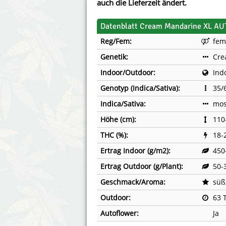
auch die Lieferzeit ändert.
Datenblatt Cream Mandarine XL AU
Reg/Fem:
fem
Genetik:
Cre
Indoor/Outdoor:
Ind
Genotyp (Indica/Sativa):
35/
Indica/Sativa:
mos
Höhe (cm):
110
THC (%):
18-
Ertrag Indoor (g/m2):
450
Ertrag Outdoor (g/Plant):
50-
Geschmack/Aroma:
süß,
Outdoor:
63 
Autoflower:
Ja