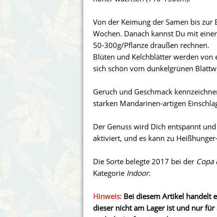
Annabelle´s Garden
Fast Bud
Von der Keimung der Samen bis zur 
Barney´s Farm
Female 
Wochen. Danach kannst Du mit einer
50-300g/Pflanze draußen rechnen.
Blimburn Seeds
G13 Lab
Blüten und Kelchblätter werden von ei
sich schön vom dunkelgrünen Blattw
Bulk Seed Bank
Genehtik
Geruch und Geschmack kennzeichnen 
Bulldog Seeds
Green Bo
starken Mandarinen-artigen Einschla
Cannabella Genetics
House of
Der Genuss wird Dich entspannt und 
aktiviert, und es kann zu Heißhung
Die Sorte belegte 2017 bei der
Copa 
Kategorie
Indoor
.
Hinweis:
Bei diesem Artikel handelt e
dieser nicht am Lager ist und nur für 