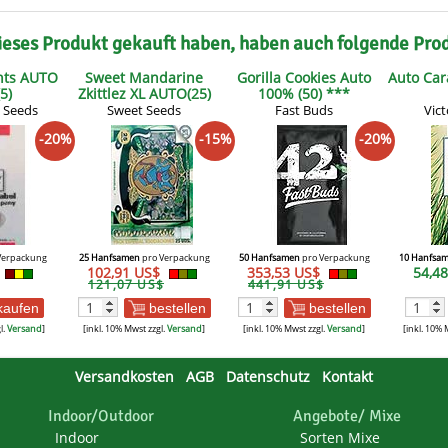
ieses Produkt gekauft haben, haben auch folgende Pro
hts AUTO
Sweet Mandarine
Gorilla Cookies Auto
Auto Ca
5)
Zkittlez XL AUTO(25)
100% (50) ***
***
 Seeds
Sweet Seeds
Fast Buds
Vic
-20%
-15%
-20%
Verpackung
25 Hanfsamen
pro Verpackung
50 Hanfsamen
pro Verpackung
10 Hanfsa
102,91 US$
353,53 US$
54,4
121,07 US$
441,91 US$
kaufen
bestellen
bestellen
l.
Versand
]
[inkl. 10% Mwst zzgl.
Versand
]
[inkl. 10% Mwst zzgl.
Versand
]
[inkl. 10% 
Versandkosten
AGB
Datenschutz
Kontakt
Indoor/Outdoor
Angebote/ Mixe
Indoor
Sorten Mixe