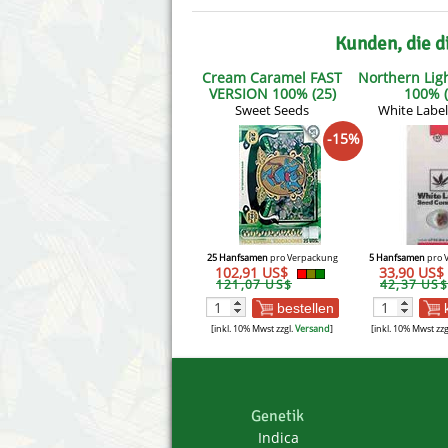
Kunden, die d
Cream Caramel FAST
Northern Lig
VERSION 100% (25)
100% (
***
Sweet Seeds
White Label
-15%
25 Hanfsamen
pro Verpackung
5 Hanfsamen
pro 
102,91 US$
33,90 US$
121,07 US$
42,37 US$
bestellen
[inkl. 10% Mwst zzgl.
Versand
]
[inkl. 10% Mwst zzg
Genetik
Indica