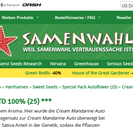
Weitere Produkte
Bestellhinweise / FAQ
Reseller
w
akteensamen
Humboldt Seed Company
Bestellhinweise
Positronics
E-MAIL ADR
& Caviar
anarische Flora
Humboldt Seeds
Versandhinweise
Prana Medical S
PASSWORT
s Seeds
Hyp3rids
FAQ
Pyramid Seeds
Sensi Seeds Research
Nirvana
Greenhouse
Serious Seed
etics
Kalashnikov Seeds
Resin Seeds
Green Bodhi
-40%
House of the Great Gardener
-40%
rground Seeds
Kannabia
Ripper Seeds
p
»
Hanfsamen
»
Sweet Seeds
»
Special Pack Autoflower (25)
»
Crea
ssion
K.C. Brains
Royal Queen See
O 100% (25) ***
einem Aroma. Hier wurde die
Cream Mandarine Auto
eeds
krauTHCollective
Samsara Seeds
Gegensatz zur
Cream Mandarine Auto
überwiegt bei
eeds
La Semilla Automatica
Seedsman
 Sativa-Anteil in der Genetik, sodass die Pflanzen