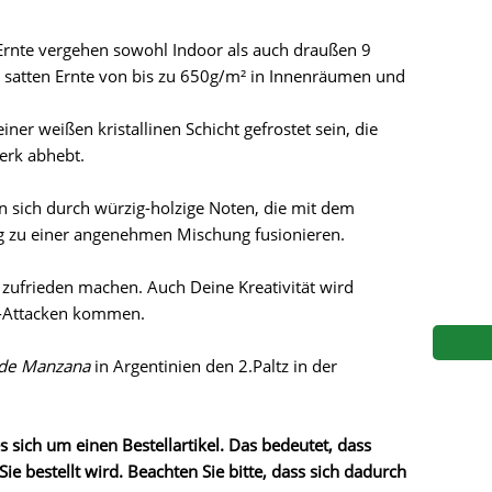
s
Mallorca Seeds
Seed Stockers
Ernte vergehen sowohl Indoor als auch draußen 9
Seeds
Mandala
Seedy Simon
 satten Ernte von bis zu 650g/m² in Innenräumen und
s
Medical Seeds Co.
Silent Seeds
ner weißen kristallinen Schicht gefrostet sein, die
erk abhebt.
 Seeds
Ministry of Cannabis
Söllner - Vadda'
sich durch würzig-holzige Noten, die mit dem
dhi
Paradise Seeds
Strain Hunters S
g zu einer angenehmen Mischung fusionieren.
 the Great Gardener
Philosopher Seeds
Sumo Seeds
zufrieden machen. Auch Deine Kreativität wird
er-Attacken kommen.
de Manzana
in Argentinien den 2.Paltz in der
s sich um einen Bestellartikel. Das bedeutet, dass
Sie bestellt wird. Beachten Sie bitte, dass sich dadurch