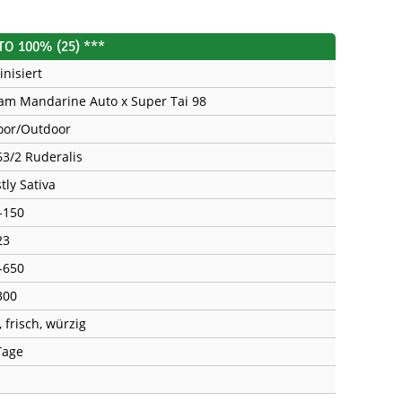
TO 100% (25) ***
inisiert
am Mandarine Auto x Super Tai 98
oor/Outdoor
63/2 Ruderalis
tly Sativa
-150
23
-650
300
 frisch, würzig
Tage