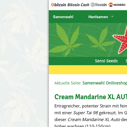
Samenwahl
Hanfsamen
SENSI SEEDS
CBD Cre
K
SENSI SEEDS RESEARCH
Chronic 
K
NIRVANA
Deliciou
Sensi Seeds
GREENHOUSE
DNA Gen
SERIOUS SEEDS
Dr. Unde
Aktuelle Seite:
Samenwahl Onlinesho
SPLIFF SEEDS
Dutch Pa
Cream Mandarine XL AUT
Ertragreicher, potenter Strain mit f
Ace Seeds
Empire S
mit einer
Super Tai 98
gekreuzt. Im 
Anaconda Seeds
Exotic S
dieser
Cream Mandarine XL Auto
der
höher wachsen (110-150cm).