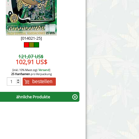
Victory Seeds
Vision Seeds
White Label Seeds
[014021-25]
s Marijuanabam
World of Seeds
121,07 US$
eedbank
102,91 US$
CBD Nutzhanfsamen
[inkl. 10% Mwst zzgl.
Versand
]
25 Hanfsamen
pro Verpackung
bestellen
ähnliche Produkte