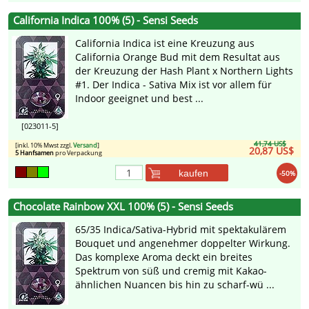
California Indica 100% (5) - Sensi Seeds
California Indica ist eine Kreuzung aus
California Orange Bud mit dem Resultat aus
der Kreuzung der Hash Plant x Northern Lights
#1. Der Indica - Sativa Mix ist vor allem für
Indoor geeignet und best ...
[023011-5]
41,74 US$
[inkl. 10% Mwst zzgl.
Versand
]
20,87 US$
5 Hanfsamen
pro Verpackung
kaufen
-50%
Chocolate Rainbow XXL 100% (5) - Sensi Seeds
65/35 Indica/Sativa-Hybrid mit spektakulärem
Bouquet und angenehmer doppelter Wirkung.
Das komplexe Aroma deckt ein breites
Spektrum von süß und cremig mit Kakao-
ähnlichen Nuancen bis hin zu scharf-wü ...