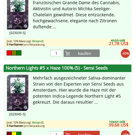
französischen Grande Dame des Cannabis,
Aktivistin und Autorin Michka Seeliger-
Chatelain gewidmet. Diese entzückende,
hochgewachsene, elegante nach Zitronen
duftende ...
[023039-5]
43,55 US$
[inkl. 10% Mwst zzgl.
Versand
]
21,78 US$
5 Hanfsamen
pro Verpackung
kaufen
-50%
Northern Lights #5 x Haze 100% (5) - Sensi Seeds
Mehrfach ausgezeichneter Sativa-dominanter
Strain von den Experten von Sensi Seeds aus
Amsterdam. Hier wurde die Haze mit der
potenten Indica-Legende Northern Light #5
gekreuzt. Die daraus resultier ...
[023045-5]
124,61 US$
[inkl. 10% Mwst zzgl.
Versand
]
99,68 US$
5 Hanfsamen
pro Verpackung
kaufen
-20%