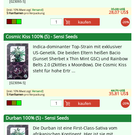
[023093-5]
35,08 US$
[inkl. 10% Mwst zzgl.
Versand
]
28,07 US$
5 Hanfsamen
pro Verpackung
kaufen
-20%
Cosmic Kiss 100% (5) - Sensi Seeds
Indica-dominanter Top-Strain mit exklusiver
US-Genetik. Die beiden Eltern heißen Bacio
(Sunset Sherbet x Thin Mint GSC) und Rainbow
Belts 2.0 (Zkittles x MoonBow). Die Cosmic Kiss
steht für hohe Ertr ...
[023094-5]
44,76 US$
[inkl. 10% Mwst zzgl.
Versand
]
35,81 US$
5 Hanfsamen
pro Verpackung
kaufen
-20%
Durban 100% (5) - Sensi Seeds
Die Durban ist eine First-Class-Sativa vom
afrikanischen Kontinent. Hier ist sie mit