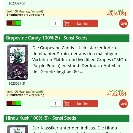
[023021-5]
50,21 US$
[inkl. 10% Mwst zzgl.
Versand
]
40,16 US$
5 Hanfsamen
pro Verpackung
kaufen
-20%
Grapevine Candy 100% (5) - Sensi Seeds
Die Grapevine Candy ist ein starker Indica-
dominanter Strain, der aus den mächtigen
Vorfahren Zkittlez und Modified Grapes (GMO x
Purple Punch) entstand. Der Indica-Anteil in
der Genetik liegt bei 80 ...
[023081-5]
52,02 US$
[inkl. 10% Mwst zzgl.
Versand
]
41,62 US$
5 Hanfsamen
pro Verpackung
kaufen
-20%
Hindu Kush 100% (5) - Sensi Seeds
Der Klassiker unter den Indicas. Die Hindu