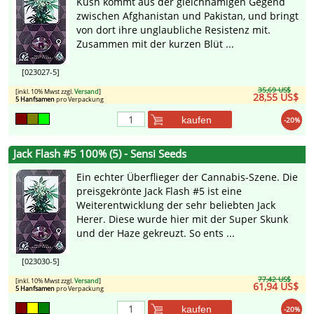
Kush kommt aus der gleichnamigen Gegend
zwischen Afghanistan und Pakistan, und bringt
von dort ihre unglaubliche Resistenz mit.
Zusammen mit der kurzen Blüt ...
[023027-5]
35,69 US$
[inkl. 10% Mwst zzgl.
Versand
]
28,55 US$
5 Hanfsamen
pro Verpackung
kaufen
-20%
Jack Flash #5 100% (5) - Sensi Seeds
Ein echter Überflieger der Cannabis-Szene. Die
preisgekrönte Jack Flash #5 ist eine
Weiterentwicklung der sehr beliebten Jack
Herer. Diese wurde hier mit der Super Skunk
und der Haze gekreuzt. So ents ...
[023030-5]
77,42 US$
[inkl. 10% Mwst zzgl.
Versand
]
61,94 US$
5 Hanfsamen
pro Verpackung
kaufen
-20%