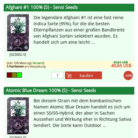
Afghani #1 100% (5) - Sensi Seeds
Die legendäre Afghani #1 ist eine fast reine
Indica Sorte (95%), für die die besten
Elternpflanzen aus einer großen Bandbreite
von Afghani Sorten selektiert wurden. Es
handelt sich um eine leicht ...
[023002-5]
50,81 US$
[inkl. 10% Mwst zzgl.
Versand
]
40,65 US$
5 Hanfsamen
pro Verpackung
kaufen
-20%
Atomic Blue Dream 100% (5) - Sensi Seeds
Bei diesem Strain mit dem bombastischen
Namen Atomic Blue Dream handelt es sich um
einen 50/50-Hybrid, der aber in Sachen
Aussehen und Wirkung eher in Richtung Sativa
tendiert. Die Sorte kann Outdoor ...
[023063-5]