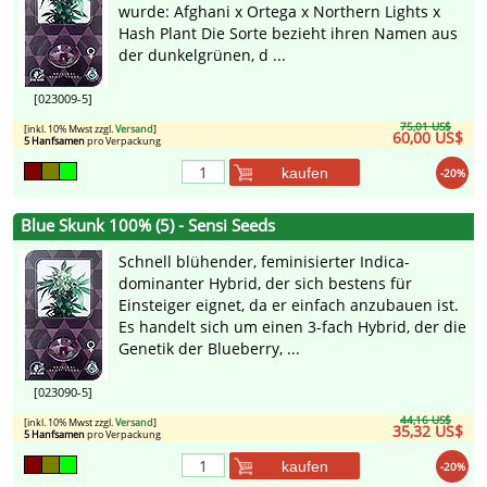
wurde: Afghani x Ortega x Northern Lights x
Hash Plant Die Sorte bezieht ihren Namen aus
der dunkelgrünen, d ...
[023009-5]
75,01 US$
[inkl. 10% Mwst zzgl.
Versand
]
60,00 US$
5 Hanfsamen
pro Verpackung
kaufen
-20%
Blue Skunk 100% (5) - Sensi Seeds
Schnell blühender, feminisierter Indica-
dominanter Hybrid, der sich bestens für
Einsteiger eignet, da er einfach anzubauen ist.
Es handelt sich um einen 3-fach Hybrid, der die
Genetik der Blueberry, ...
[023090-5]
44,16 US$
[inkl. 10% Mwst zzgl.
Versand
]
35,32 US$
5 Hanfsamen
pro Verpackung
kaufen
-20%