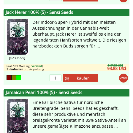
Jack Herer 100% (5) - Sensi Seeds
Der Indoor-Super-Hybrid mit den meisten
Auszeichnungen in der Cannabis-Welt
überhaupt. Jack Herer ist zweifellos eine der
legendärsten Hanfsorten weltweit. Die riesigen
harzbedeckten Buds sorgen für ...
[023032-5]
117,35 US$
[inkl. 10% Mwst zzgl.
Versand
]
93,88 US$
5 Hanfsamen
pro Verpackung
kaufen
-20%
Jamaican Pearl 100% (5) - Sensi Seeds
Eine karibische Sativa für nördliche
Breitengrade. Sensi Seeds hat es geschafft,
diese sehr produktive und mehrfach
preisgekrönte Varietät mit 85% Sativa-Anteil an
unsere gemäßigte Klimazone anzupasse ...