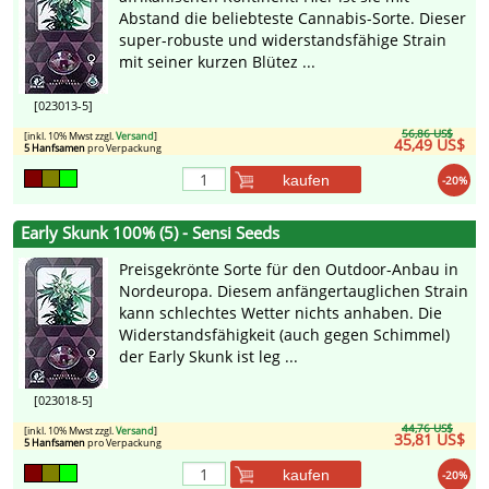
Abstand die beliebteste Cannabis-Sorte. Dieser
super-robuste und widerstandsfähige Strain
mit seiner kurzen Blütez ...
[023013-5]
56,86 US$
[inkl. 10% Mwst zzgl.
Versand
]
45,49 US$
5 Hanfsamen
pro Verpackung
kaufen
-20%
Early Skunk 100% (5) - Sensi Seeds
Preisgekrönte Sorte für den Outdoor-Anbau in
Nordeuropa. Diesem anfängertauglichen Strain
kann schlechtes Wetter nichts anhaben. Die
Widerstandsfähigkeit (auch gegen Schimmel)
der Early Skunk ist leg ...
[023018-5]
44,76 US$
[inkl. 10% Mwst zzgl.
Versand
]
35,81 US$
5 Hanfsamen
pro Verpackung
kaufen
-20%