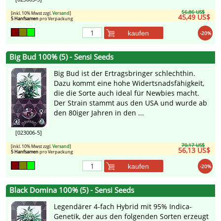
56,86 US$
[inkl. 10% Mwst zzgl.
Versand
]
45,49 US$
5 Hanfsamen
pro Verpackung
kaufen
-20%
Big Bud 100% (5) - Sensi Seeds
Big Bud ist der Ertragsbringer schlechthin.
Dazu kommt eine hohe Widertsnadsfähigkeit,
die die Sorte auch ideal für Newbies macht.
Der Strain stammt aus den USA und wurde ab
den 80iger Jahren in den ...
[023006-5]
70,17 US$
[inkl. 10% Mwst zzgl.
Versand
]
56,13 US$
5 Hanfsamen
pro Verpackung
kaufen
-20%
Black Domina 100% (5) - Sensi Seeds
Legendärer 4-fach Hybrid mit 95% Indica-
Genetik, der aus den folgenden Sorten erzeugt