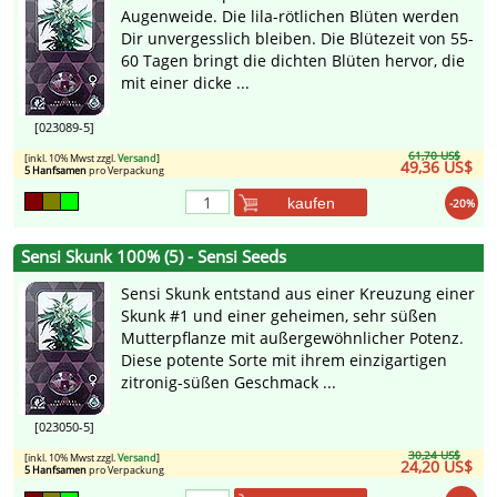
Augenweide. Die lila-rötlichen Blüten werden
Dir unvergesslich bleiben. Die Blütezeit von 55-
60 Tagen bringt die dichten Blüten hervor, die
mit einer dicke ...
[023089-5]
61,70 US$
[inkl. 10% Mwst zzgl.
Versand
]
49,36 US$
5 Hanfsamen
pro Verpackung
kaufen
-20%
Sensi Skunk 100% (5) - Sensi Seeds
Sensi Skunk entstand aus einer Kreuzung einer
Skunk #1 und einer geheimen, sehr süßen
Mutterpflanze mit außergewöhnlicher Potenz.
Diese potente Sorte mit ihrem einzigartigen
zitronig-süßen Geschmack ...
[023050-5]
30,24 US$
[inkl. 10% Mwst zzgl.
Versand
]
24,20 US$
5 Hanfsamen
pro Verpackung