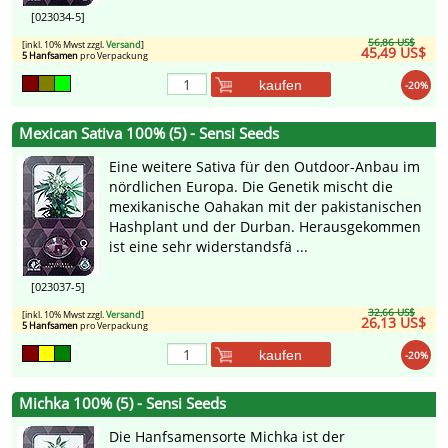
[023034-5]
56,86 US$
[inkl. 10% Mwst zzgl.
Versand
]
45,49 US$
5 Hanfsamen
pro Verpackung
kaufen
-20%
Mexican Sativa 100% (5) - Sensi Seeds
Eine weitere Sativa für den Outdoor-Anbau im
nördlichen Europa. Die Genetik mischt die
mexikanische Oahakan mit der pakistanischen
Hashplant und der Durban. Herausgekommen
ist eine sehr widerstandsfä ...
[023037-5]
32,66 US$
[inkl. 10% Mwst zzgl.
Versand
]
26,13 US$
5 Hanfsamen
pro Verpackung
kaufen
-20%
Michka 100% (5) - Sensi Seeds
Die Hanfsamensorte Michka ist der