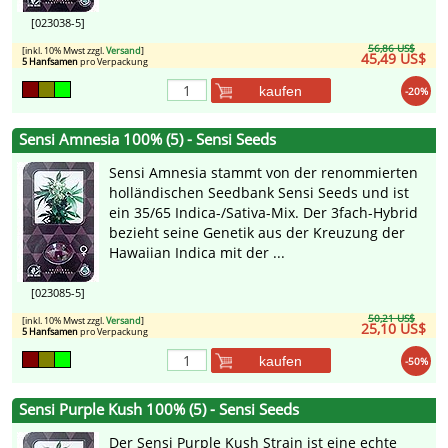
[023038-5]
56,86 US$
[inkl. 10% Mwst zzgl.
Versand
]
45,49 US$
5 Hanfsamen
pro Verpackung
kaufen
-20%
Sensi Amnesia 100% (5) - Sensi Seeds
Sensi Amnesia stammt von der renommierten
holländischen Seedbank Sensi Seeds und ist
ein 35/65 Indica-/Sativa-Mix. Der 3fach-Hybrid
bezieht seine Genetik aus der Kreuzung der
Hawaiian Indica mit der ...
[023085-5]
50,21 US$
[inkl. 10% Mwst zzgl.
Versand
]
25,10 US$
5 Hanfsamen
pro Verpackung
kaufen
-50%
Sensi Purple Kush 100% (5) - Sensi Seeds
Der Sensi Purple Kush Strain ist eine echte