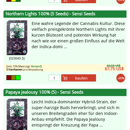
Northern Lights 100% (5 Seeds) - Sensi Seeds
Eine wahre Legende der Cannabis-Kultur. Diese
vielfach preisgekrönte Northern Lights mit ihrer
kurzen Blütezeit und potenten Wirkung hat
nach wie vor einen großen Einfluss auf die Welt
der Indica-domi ...
[023043-5]
84,68 US$
[inkl. 10% Mwst zzgl.
Versand
]
67,75 US$
5 Hanfsamen
pro Verpackung
kaufen
-20%
Papaya Jealousy 100% (5) - Sensi Seeds
Leicht Indica-dominanter Hybrid-Strain, der
super-harzige Buds hervorbringt, und sich in
unseren Breitengraden eher für den Indoor-
Anbau empfiehlt. Die Papaya Jealousy
entspringt der Kreuzung der Papa ...