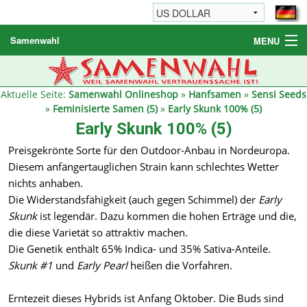
Samenwahl
MENU
Hanfsamen
Weitere Produkte
Aktuelle Seite:
Samenwahl Onlineshop
»
Hanfsamen
»
Sensi Seeds
»
Feminisierte Samen (5)
»
Early Skunk 100% (5)
Bestellhinweise / FAQ
Early Skunk 100% (5)
Reseller
Preisgekrönte Sorte für den Outdoor-Anbau in Nordeuropa.
Diesem anfängertauglichen Strain kann schlechtes Wetter
nichts anhaben.
Die Widerstandsfähigkeit (auch gegen Schimmel) der
Early
Skunk
ist legendär. Dazu kommen die hohen Erträge und die,
die diese Varietät so attraktiv machen.
Die Genetik enthält 65% Indica- und 35% Sativa-Anteile.
Skunk #1
und
Early Pearl
heißen die Vorfahren.
Erntezeit dieses Hybrids ist Anfang Oktober. Die Buds sind