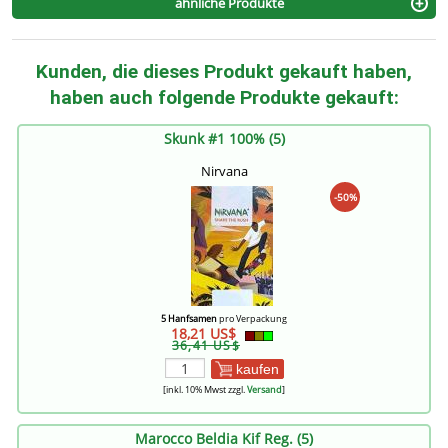
ähnliche Produkte
Kunden, die dieses Produkt gekauft haben,
haben auch folgende Produkte gekauft:
Skunk #1 100% (5)
Nirvana
-50%
5 Hanfsamen
pro Verpackung
18,21 US$
36,41 US$
kaufen
[inkl. 10% Mwst zzgl.
Versand
]
Marocco Beldia Kif Reg. (5)