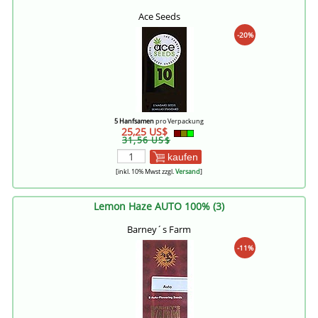
Ace Seeds
-20%
5 Hanfsamen
pro Verpackung
25,25 US$
31,56 US$
kaufen
[inkl. 10% Mwst zzgl.
Versand
]
Lemon Haze AUTO 100% (3)
Barney´s Farm
-11%