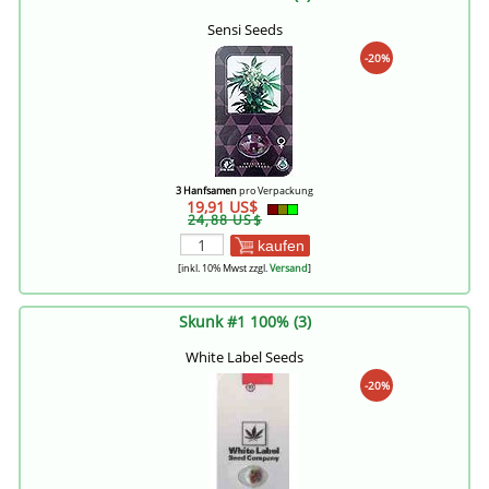
Sensi Seeds
-20%
3 Hanfsamen
pro Verpackung
19,91 US$
24,88 US$
kaufen
[inkl. 10% Mwst zzgl.
Versand
]
Skunk #1 100% (3)
White Label Seeds
-20%