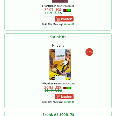
3 Hanfsamen
pro Verpackung
39,97 US$
44,91 US$
kaufen
[inkl. 10% Mwst zzgl.
Versand
]
Skunk #1
Nirvana
-15%
10 Hanfsamen
pro Verpackung
30,95 US$
36,41 US$
kaufen
[inkl. 10% Mwst zzgl.
Versand
]
Skunk #1 100% (3)