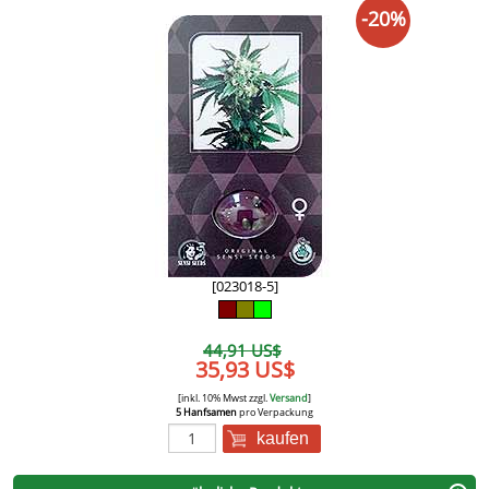
-20%
[023018-5]
44,91 US$
35,93 US$
[inkl. 10% Mwst zzgl.
Versand
]
5 Hanfsamen
pro Verpackung
kaufen