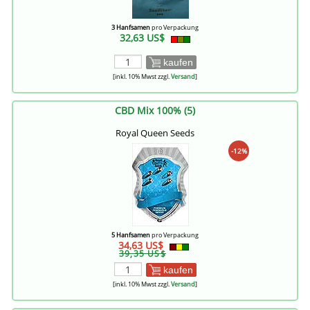
3 Hanfsamen
pro Verpackung
32,63 US$
kaufen
[inkl. 10% Mwst zzgl.
Versand
]
CBD Mix 100% (5)
Royal Queen Seeds
-12%
5 Hanfsamen
pro Verpackung
34,63 US$
39,35 US$
kaufen
[inkl. 10% Mwst zzgl.
Versand
]