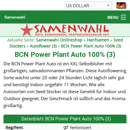
Samenwahl
MENU
Hanfsamen
Weitere Produkte
Aktuelle Seite:
Samenwahl Onlineshop
»
Hanfsamen
»
Seed
Stockers
»
Autoflower (3)
»
BCN Power Plant Auto 100% (3)
Bestellhinweise / FAQ
BCN Power Plant Auto 100% (3)
Reseller
Die BCN Power Plant Auto ist ein XXL-Selbstblüher mit
großartigen, sativadominanten Pflanzen. Diese Autoflowering
Sorte wächst unter 20 oder 24 Stunden Licht täglich sehr gut
und benötigt Indoor ungefähr 11 Wochen. Wie alle
Autosorten von Seed Stocker ist diese Genetik für Indoor und
Outdoor geeignet. Der Geschmack ist süßlich und das Aroma
großartig.
Datenblatt BCN Power Plant Auto 100% (3)
Reg/Fem:
feminisiert