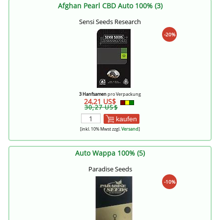
Afghan Pearl CBD Auto 100% (3)
Sensi Seeds Research
-20%
3 Hanfsamen
pro Verpackung
24,21 US$
30,27 US$
kaufen
[inkl. 10% Mwst zzgl.
Versand
]
Auto Wappa 100% (5)
Paradise Seeds
-10%