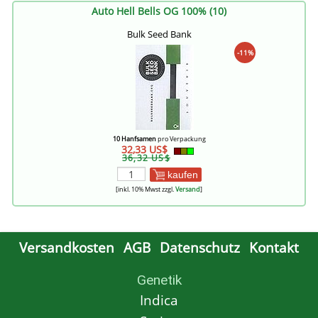
Auto Hell Bells OG 100% (10)
Bulk Seed Bank
-11%
10 Hanfsamen
pro Verpackung
32,33 US$
36,32 US$
kaufen
[inkl. 10% Mwst zzgl.
Versand
]
Versandkosten
AGB
Datenschutz
Kontakt
Genetik
Indica