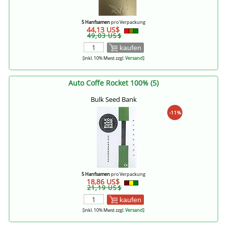
5 Hanfsamen
pro Verpackung
44,13 US$
49,03 US$
kaufen
[inkl. 10% Mwst zzgl.
Versand
]
Auto Coffe Rocket 100% (5)
Bulk Seed Bank
-11%
5 Hanfsamen
pro Verpackung
18,86 US$
21,19 US$
kaufen
[inkl. 10% Mwst zzgl.
Versand
]