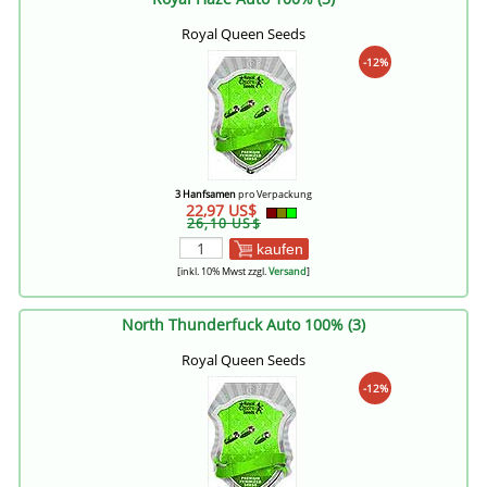
Royal Queen Seeds
-12%
3 Hanfsamen
pro Verpackung
22,97 US$
26,10 US$
kaufen
[inkl. 10% Mwst zzgl.
Versand
]
North Thunderfuck Auto 100% (3)
Royal Queen Seeds
-12%