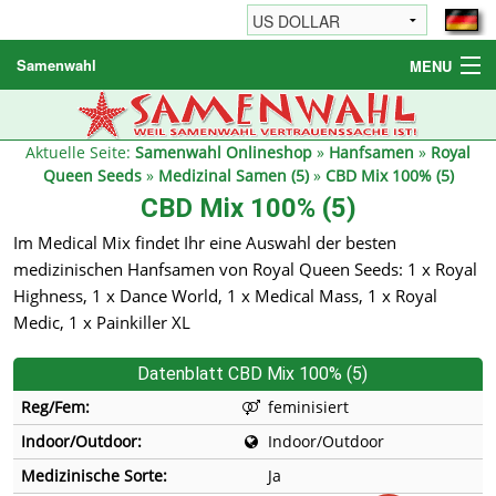
Samenwahl
MENU
Hanfsamen
Weitere Produkte
Aktuelle Seite:
Samenwahl Onlineshop
»
Hanfsamen
»
Royal
Queen Seeds
»
Medizinal Samen (5)
»
CBD Mix 100% (5)
Bestellhinweise / FAQ
CBD Mix 100% (5)
Reseller
Im Medical Mix findet Ihr eine Auswahl der besten
medizinischen Hanfsamen von Royal Queen Seeds: 1 x Royal
Highness, 1 x Dance World, 1 x Medical Mass, 1 x Royal
Medic, 1 x Painkiller XL
Datenblatt CBD Mix 100% (5)
Reg/Fem:
feminisiert
Indoor/Outdoor:
Indoor/Outdoor
Medizinische Sorte:
Ja