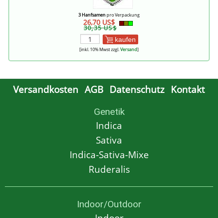
3 Hanfsamen
pro Verpackung
26,70 US$
30,35 US$
kaufen
[inkl. 10% Mwst zzgl.
Versand
]
Versandkosten
AGB
Datenschutz
Kontakt
Genetik
Indica
Sativa
Indica-Sativa-Mixe
Ruderalis
Indoor/Outdoor
Indoor