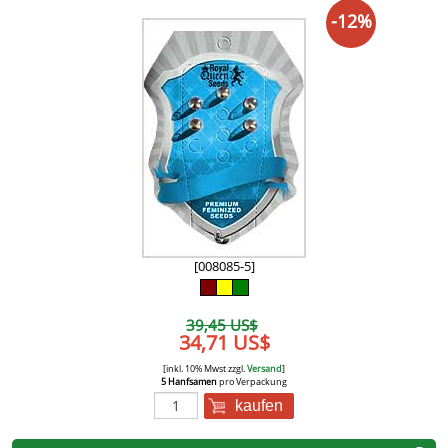
-12%
[008085-5]
39,45 US$
34,71 US$
[inkl. 10% Mwst zzgl.
Versand
]
5 Hanfsamen
pro Verpackung
kaufen