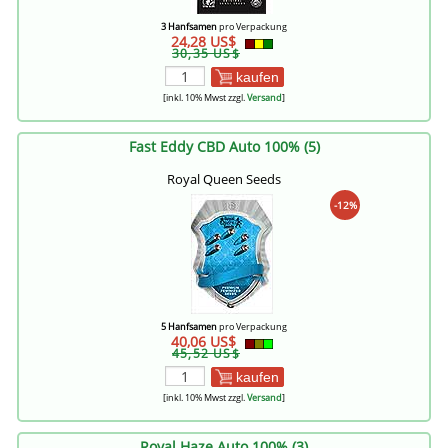
3 Hanfsamen
pro Verpackung
24,28 US$
30,35 US$
kaufen
[inkl. 10% Mwst zzgl.
Versand
]
Fast Eddy CBD Auto 100% (5)
Royal Queen Seeds
-12%
5 Hanfsamen
pro Verpackung
40,06 US$
45,52 US$
kaufen
[inkl. 10% Mwst zzgl.
Versand
]
Royal Haze Auto 100% (3)