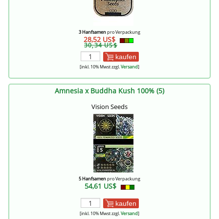
3 Hanfsamen
pro Verpackung
28,52 US$
30,34 US$
kaufen
[inkl. 10% Mwst zzgl.
Versand
]
Amnesia x Buddha Kush 100% (5)
Vision Seeds
5 Hanfsamen
pro Verpackung
54,61 US$
kaufen
[inkl. 10% Mwst zzgl.
Versand
]