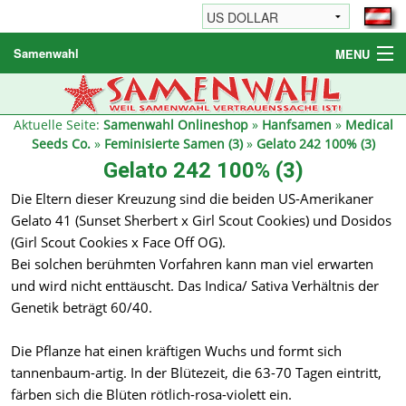
Samenwahl
MENU
Hanfsamen
Weitere Produkte
Aktuelle Seite:
Samenwahl Onlineshop
»
Hanfsamen
»
Medical
Seeds Co.
»
Feminisierte Samen (3)
»
Gelato 242 100% (3)
Bestellhinweise / FAQ
Gelato 242 100% (3)
Reseller
Die Eltern dieser Kreuzung sind die beiden US-Amerikaner
Gelato 41 (Sunset Sherbert x Girl Scout Cookies) und Dosidos
(Girl Scout Cookies x Face Off OG).
Bei solchen berühmten Vorfahren kann man viel erwarten
und wird nicht enttäuscht. Das Indica/ Sativa Verhältnis der
Genetik beträgt 60/40.
Die Pflanze hat einen kräftigen Wuchs und formt sich
tannenbaum-artig. In der Blütezeit, die 63-70 Tagen eintritt,
färben sich die Blüten rötlich-rosa-violett ein.