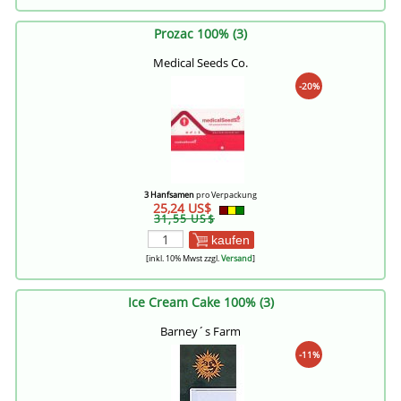
Prozac 100% (3)
Medical Seeds Co.
-20%
3 Hanfsamen
pro Verpackung
25,24 US$
31,55 US$
kaufen
[inkl. 10% Mwst zzgl.
Versand
]
Ice Cream Cake 100% (3)
Barney´s Farm
-11%