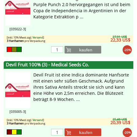
Purple Punch 2.0 hervorgegangen ist und beim
Copa de Independencia in Argentinien in der
Kategorie Extraktion p ...
[035022-3]
27,91 US$
[inkl. 10% Mwst zzgl.
Versand
]
22,33 US$
3 Hanfsamen
pro Verpackung
kaufen
-20%
Devil Fruit 100% (3) - Medical Seeds Co.
Devil Fruit ist eine Indica dominante Hanfsorte
mit einen sehr süßen Geschmack. Aufgrund
ihres Sativa Anteils streckt sie sich und kann
eine Höhe von 2,5m erreichen. Die Blütezeit
beträgt 8-9 Wochen. ...
[035005-3]
25,48 US$
[inkl. 10% Mwst zzgl.
Versand
]
20,39 US$
3 Hanfsamen
pro Verpackung
kaufen
-20%