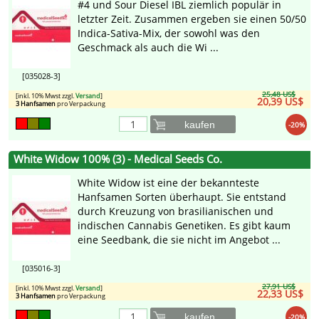
#4 und Sour Diesel IBL ziemlich populär in
letzter Zeit. Zusammen ergeben sie einen 50/50
Indica-Sativa-Mix, der sowohl was den
Geschmack als auch die Wi ...
[035028-3]
25,48 US$
[inkl. 10% Mwst zzgl.
Versand
]
20,39 US$
3 Hanfsamen
pro Verpackung
kaufen
-20%
White Widow 100% (3) - Medical Seeds Co.
White Widow ist eine der bekannteste
Hanfsamen Sorten überhaupt. Sie entstand
durch Kreuzung von brasilianischen und
indischen Cannabis Genetiken. Es gibt kaum
eine Seedbank, die sie nicht im Angebot ...
[035016-3]
27,91 US$
[inkl. 10% Mwst zzgl.
Versand
]
22,33 US$
3 Hanfsamen
pro Verpackung
kaufen
-20%