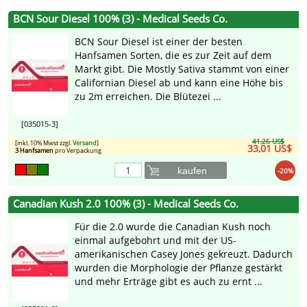
BCN Sour Diesel 100% (3) - Medical Seeds Co.
BCN Sour Diesel ist einer der besten
Hanfsamen Sorten, die es zur Zeit auf dem
Markt gibt. Die Mostly Sativa stammt von einer
Californian Diesel ab und kann eine Höhe bis
zu 2m erreichen. Die Blütezei ...
[035015-3]
41,26 US$
[inkl. 10% Mwst zzgl.
Versand
]
33,01 US$
3 Hanfsamen
pro Verpackung
kaufen
-20%
Canadian Kush 2.0 100% (3) - Medical Seeds Co.
Für die 2.0 wurde die Canadian Kush noch
einmal aufgebohrt und mit der US-
amerikanischen Casey Jones gekreuzt. Dadurch
wurden die Morphologie der Pflanze gestärkt
und mehr Erträge gibt es auch zu ernt ...