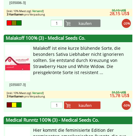
[035006-3]
35,19 US$
[inkl. 10% Mwst zzgl.
Versand
]
28,15 US$
3 Hanfsamen
pro Verpackung
kaufen
-20%
Malakoff 100% (3) - Medical Seeds Co.
Malakoff ist eine kurze blühende Sorte, die
besonders Sativa Liebhaber nicht ignorieren
sollten. Sie entstand durch Kreuzung von
Strawberry Haze und White Widow. Die
preisgekrönte Sorte ist resistent ...
[035007-3]
31,55 US$
[inkl. 10% Mwst zzgl.
Versand
]
15,78 US$
3 Hanfsamen
pro Verpackung
kaufen
-50%
Medical Runntz 100% (3) - Medical Seeds Co.
Hier kommt die feminisierte Edition der