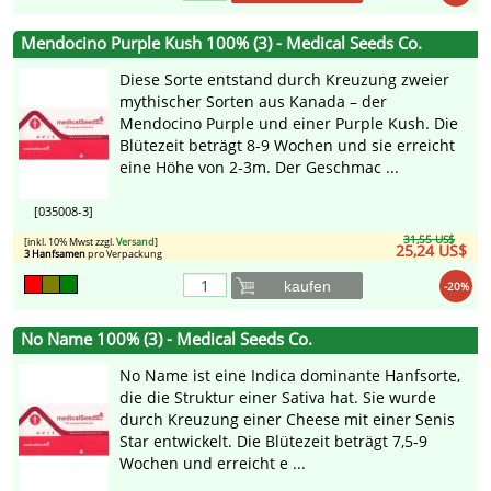
Mendocino Purple Kush 100% (3) - Medical Seeds Co.
Diese Sorte entstand durch Kreuzung zweier
mythischer Sorten aus Kanada – der
Mendocino Purple und einer Purple Kush. Die
Blütezeit beträgt 8-9 Wochen und sie erreicht
eine Höhe von 2-3m. Der Geschmac ...
[035008-3]
31,55 US$
[inkl. 10% Mwst zzgl.
Versand
]
25,24 US$
3 Hanfsamen
pro Verpackung
kaufen
-20%
No Name 100% (3) - Medical Seeds Co.
No Name ist eine Indica dominante Hanfsorte,
die die Struktur einer Sativa hat. Sie wurde
durch Kreuzung einer Cheese mit einer Senis
Star entwickelt. Die Blütezeit beträgt 7,5-9
Wochen und erreicht e ...