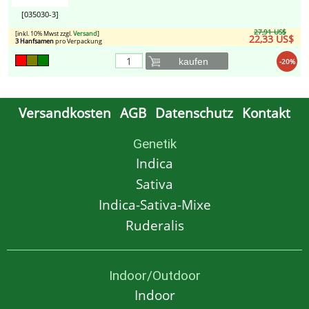
[035030-3]
27,91 US$
[inkl. 10% Mwst zzgl.
Versand
]
22,33 US$
3 Hanfsamen
pro Verpackung
kaufen
-20%
Versandkosten
AGB
Datenschutz
Kontakt
Genetik
Indica
Sativa
Indica-Sativa-Mixe
Ruderalis
Indoor/Outdoor
Indoor