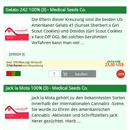
Gelato 242 100% (3) - Medical Seeds Co.
Die Eltern dieser Kreuzung sind die beiden US-
Amerikaner Gelato 41 (Sunset Sherbert x Girl
Scout Cookies) und Dosidos (Girl Scout Cookies
x Face Off OG). Bei solchen berühmten
Vorfahren kann man viel ...
[035024-3]
29,12 US$
[inkl. 10% Mwst zzgl.
Versand
]
23,30 US$
3 Hanfsamen
pro Verpackung
kaufen
-20%
Jack la Mota 100% (3) - Medical Seeds Co.
Jack la Mota gehört zu den bekanntesten Sorten
innerhalb der internationalen Cannabis -Szene.
Sie wurde zu Ehren des amerikanischen
Cannabis -Aktivisten und Schriftstellers Jack
Herer gezüchtet. Hierb ...