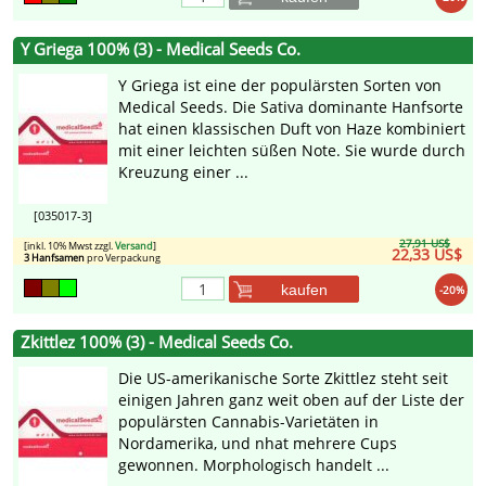
Y Griega 100% (3) - Medical Seeds Co.
Y Griega ist eine der populärsten Sorten von
Medical Seeds. Die Sativa dominante Hanfsorte
hat einen klassischen Duft von Haze kombiniert
mit einer leichten süßen Note. Sie wurde durch
Kreuzung einer ...
[035017-3]
27,91 US$
[inkl. 10% Mwst zzgl.
Versand
]
22,33 US$
3 Hanfsamen
pro Verpackung
kaufen
-20%
Zkittlez 100% (3) - Medical Seeds Co.
Die US-amerikanische Sorte Zkittlez steht seit
einigen Jahren ganz weit oben auf der Liste der
populärsten Cannabis-Varietäten in
Nordamerika, und nhat mehrere Cups
gewonnen. Morphologisch handelt ...