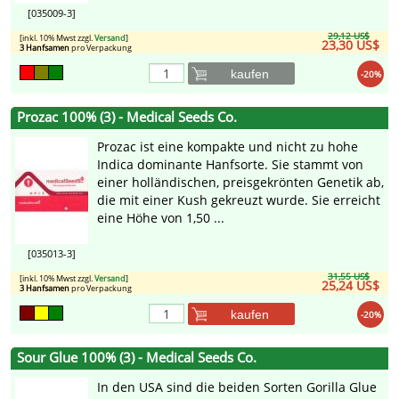
[035009-3]
29,12 US$
[inkl. 10% Mwst zzgl.
Versand
]
23,30 US$
3 Hanfsamen
pro Verpackung
kaufen
-20%
Prozac 100% (3) - Medical Seeds Co.
Prozac ist eine kompakte und nicht zu hohe
Indica dominante Hanfsorte. Sie stammt von
einer holländischen, preisgekrönten Genetik ab,
die mit einer Kush gekreuzt wurde. Sie erreicht
eine Höhe von 1,50 ...
[035013-3]
31,55 US$
[inkl. 10% Mwst zzgl.
Versand
]
25,24 US$
3 Hanfsamen
pro Verpackung
kaufen
-20%
Sour Glue 100% (3) - Medical Seeds Co.
In den USA sind die beiden Sorten Gorilla Glue