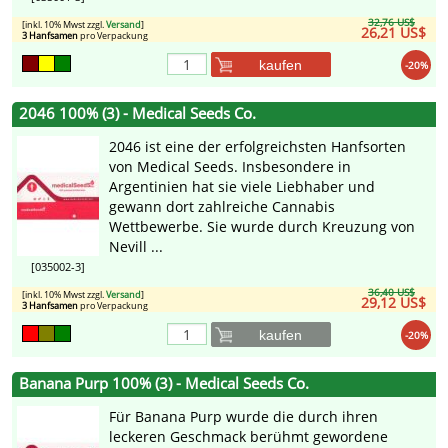
32,76 US$
[inkl. 10% Mwst zzgl.
Versand
]
26,21 US$
3 Hanfsamen
pro Verpackung
kaufen
-20%
2046 100% (3) - Medical Seeds Co.
2046 ist eine der erfolgreichsten Hanfsorten
von Medical Seeds. Insbesondere in
Argentinien hat sie viele Liebhaber und
gewann dort zahlreiche Cannabis
Wettbewerbe. Sie wurde durch Kreuzung von
Nevill ...
[035002-3]
36,40 US$
[inkl. 10% Mwst zzgl.
Versand
]
29,12 US$
3 Hanfsamen
pro Verpackung
kaufen
-20%
Banana Purp 100% (3) - Medical Seeds Co.
Für Banana Purp wurde die durch ihren
leckeren Geschmack berühmt gewordene