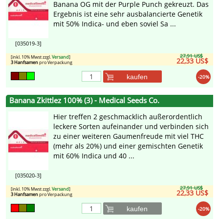
Banana OG mit der Purple Punch gekreuzt. Das
Ergebnis ist eine sehr ausbalancierte Genetik
mit 50% Indica- und eben soviel Sa ...
[035019-3]
27,91 US$
[inkl. 10% Mwst zzgl.
Versand
]
22,33 US$
3 Hanfsamen
pro Verpackung
kaufen
-20%
Banana Zkittlez 100% (3) - Medical Seeds Co.
Hier treffen 2 geschmacklich außerordentlich
leckere Sorten aufeinander und verbinden sich
zu einer weiteren Gaumenfreude mit viel THC
(mehr als 20%) und einer gemischten Genetik
mit 60% Indica und 40 ...
[035020-3]
27,91 US$
[inkl. 10% Mwst zzgl.
Versand
]
22,33 US$
3 Hanfsamen
pro Verpackung
kaufen
-20%