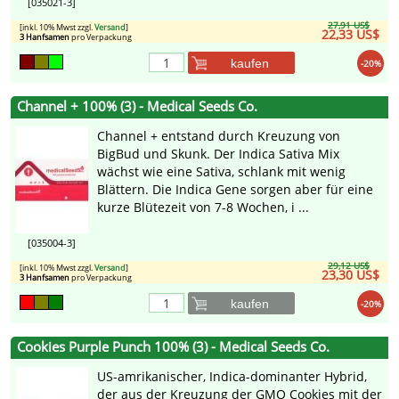
[035021-3]
27,91 US$
[inkl. 10% Mwst zzgl.
Versand
]
22,33 US$
3 Hanfsamen
pro Verpackung
kaufen
-20%
Channel + 100% (3) - Medical Seeds Co.
Channel + entstand durch Kreuzung von
BigBud und Skunk. Der Indica Sativa Mix
wächst wie eine Sativa, schlank mit wenig
Blättern. Die Indica Gene sorgen aber für eine
kurze Blütezeit von 7-8 Wochen, i ...
[035004-3]
29,12 US$
[inkl. 10% Mwst zzgl.
Versand
]
23,30 US$
3 Hanfsamen
pro Verpackung
kaufen
-20%
Cookies Purple Punch 100% (3) - Medical Seeds Co.
US-amrikanischer, Indica-dominanter Hybrid,
der aus der Kreuzung der GMO Cookies mit der