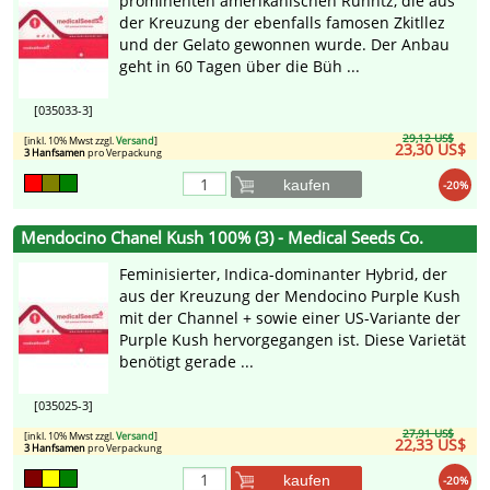
prominenten amerikanischen Runntz, die aus
der Kreuzung der ebenfalls famosen Zkitllez
und der Gelato gewonnen wurde. Der Anbau
geht in 60 Tagen über die Büh ...
[035033-3]
29,12 US$
[inkl. 10% Mwst zzgl.
Versand
]
23,30 US$
3 Hanfsamen
pro Verpackung
kaufen
-20%
Mendocino Chanel Kush 100% (3) - Medical Seeds Co.
Feminisierter, Indica-dominanter Hybrid, der
aus der Kreuzung der Mendocino Purple Kush
mit der Channel + sowie einer US-Variante der
Purple Kush hervorgegangen ist. Diese Varietät
benötigt gerade ...
[035025-3]
27,91 US$
[inkl. 10% Mwst zzgl.
Versand
]
22,33 US$
3 Hanfsamen
pro Verpackung
kaufen
-20%