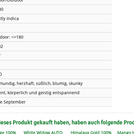
30
tly Indica
door: <=180
02
7
0
lmundig, herzhaft, süßlich, blumig, skunky
ent, körperlich und geistig entspannend
e September
ieses Produkt gekauft haben, haben auch folgende Pro
ge 100%
White Widow AUTO
Himalaya Gold 100%
Mango H