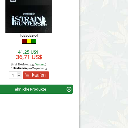
Victory Seeds
Vision Seeds
White Label Seeds
[033032-5]
s Marijuanabam
World of Seeds
41,25 US$
eedbank
36,71 US$
CBD Nutzhanfsamen
[inkl. 10% Mwst zzgl.
Versand
]
5 Hanfsamen
pro Verpackung
kaufen
ähnliche Produkte