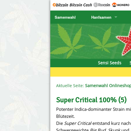
Samenwahl
Hanfsamen
SENSI SEEDS
CBD Cre
K
SENSI SEEDS RESEARCH
Chronic 
K
NIRVANA
Deliciou
Sensi Seeds
GREENHOUSE
DNA Gen
SERIOUS SEEDS
Dr. Unde
Aktuelle Seite:
Samenwahl Onlinesho
SPLIFF SEEDS
Dutch Pa
Super Critical 100% (5)
Potenter Indica-dominanter Strain mi
Ace Seeds
Empire S
Blütezeit.
Anaconda Seeds
Exotic S
Die
Super Critical
entstand kurz nach
Schwergewichte
Big Bud
,
Skunk
und