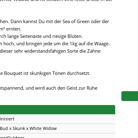
s
Mallorca Seeds
Seed Stockers
Seeds
Mandala
Seedy Simon
ochen. Dann kannst Du mit der Sea of Green oder der
m² ernten.
s
Medical Seeds Co.
Silent Seeds
rch lange Seitenäste und riesige Blüten.
m hoch, und bringen jede um die 1kg auf die Waage.
 Seeds
Ministry of Cannabis
Söllner - Vadda'
dieser sehr widerstandsfähigen Sorte die Zähne
dhi
Paradise Seeds
Strain Hunters S
he Bouquet ist skunkigen Tönen durchsetzt.
 the Great Gardener
Philosopher Seeds
Sumo Seeds
ntspannend, und wird auch den Geist zur Ruhe
inisiert
 Bud x Skunk x White Widow
oor/Outdoor