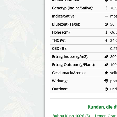
Genotyp (Indica/Sativa):
70/
Indica/Sativa:
mos
Blütezeit (Tage):
56
Höhe (cm):
Out
THC (%):
24.
CBD (%):
0.2
Ertrag Indoor (g/m2):
800
Ertrag Outdoor (g/Plant):
100
Geschmack/Aroma:
vol
Wirkung:
pot
Outdoor:
End
Kunden, die d
Bubba Kush 100% (5)
Lemon Oran