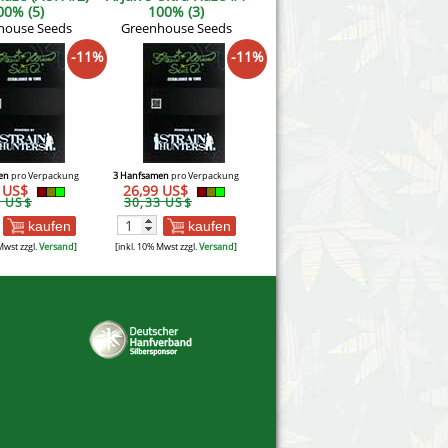
00% (5)
100% (3)
house Seeds
Greenhouse Seeds
-11%
-11%
en
pro Verpackung
3 Hanfsamen
pro Verpackung
9 US$
26,99 US$
6 US$
30,33 US$
kaufen
kaufen
Mwst zzgl.
Versand
]
[inkl. 10% Mwst zzgl.
Versand
]