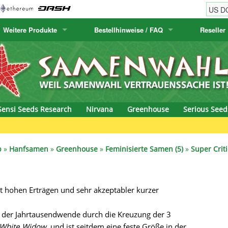
Weitere Produkte
Bestellhinweise / FAQ
Reseller
w
akteensamen
Humboldt Seed Company
Bestellhinweise
Positronics
E-MAIL ADR
& Caviar
anarische Flora
Humboldt Seeds
Versandhinweise
Prana Medical S
PASSWORT
s Seeds
Hyp3rids
FAQ
Pyramid Seeds
Sensi Seeds Research
Nirvana
Greenhouse
Serious Seed
etics
Kalashnikov Seeds
Resin Seeds
rground Seeds
Kannabia
Ripper Seeds
p
»
Hanfsamen
»
Greenhouse
»
Feminisierte Samen (5)
»
Super Criti
ssion
K.C. Brains
Royal Queen See
t hohen Erträgen und sehr akzeptabler kurzer
eeds
krauTHCollective
Samsara Seeds
eeds
La Semilla Automatica
Seedsman
 der Jahrtausendwende durch die Kreuzung der 3
White Widow
, und ist seitdem eine feste Größe in der