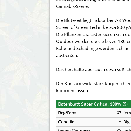
Annabelle´s Garden
Fast Bud
Cannabis-Szene.
Barney´s Farm
Female 
Die Blütezeit liegt Indoor bei 7-8 W
Screen of Green Technik etwa 800 g/
Blimburn Seeds
G13 Lab
Die Pflanzen charakterisieren sich du
Outdoor werden die sie bis zu 180 c
Bulk Seed Bank
Genehtik
Kälte und Schädlinge werden sich an 
ausbeißen.
Bulldog Seeds
Green Bo
Das herzhafte aber auch etwa süßlic
Cannabella Genetics
House of
Der Konsum wirkt stark körperlich e
kommen lassen.
Datenblatt Super Critical 100% (5)
Reg/Fem:
fem
Genetik:
Big
Indoor/Outdoor:
Ind