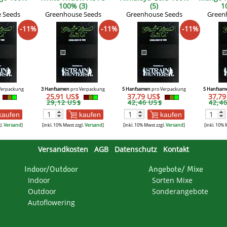
100% (3)
(5)
1
 Seeds
Greenhouse Seeds
Greenhouse Seeds
Green
-11%
-11%
-11%
Verpackung
3 Hanfsamen
pro Verpackung
5 Hanfsamen
pro Verpackung
5 Hanfsam
25,91 US$
37,79 US$
37,7
29,12 US$
42,46 US$
42,4
kaufen
kaufen
kaufen
l.
Versand
]
[inkl. 10% Mwst zzgl.
Versand
]
[inkl. 10% Mwst zzgl.
Versand
]
[inkl. 10% 
Versandkosten
AGB
Datenschutz
Kontakt
Indoor/Outdoor
Angebote/ Mixe
Indoor
Sorten Mixe
Outdoor
Sonderangebote
Autoflowering