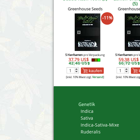
(5)
Greenhouse Seeds
Greenhouse
-11%
5 Hanfsamen
pro Verpackung
5 Hanfsamen
pro 
37,79 US$
59,38 US$
42,46 US$
66,72 US$
kaufen
[inkl. 10% Mwst zzgl.
Versand
]
[inkl. 10% Mwst zzg
Genetik
Indica
Sativa
Indica-Sativa-Mixe
Ruderalis