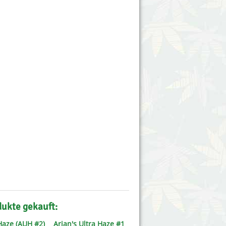
dukte gekauft:
aze (AUH #2)
Arjan's Ultra Haze #1