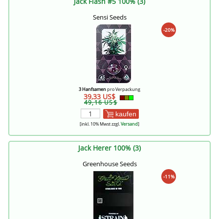
Jack Flash #5 100% (3)
Sensi Seeds
-20%
3 Hanfsamen
pro Verpackung
39,33 US$
49,16 US$
kaufen
[inkl. 10% Mwst zzgl.
Versand
]
Jack Herer 100% (3)
Greenhouse Seeds
-11%