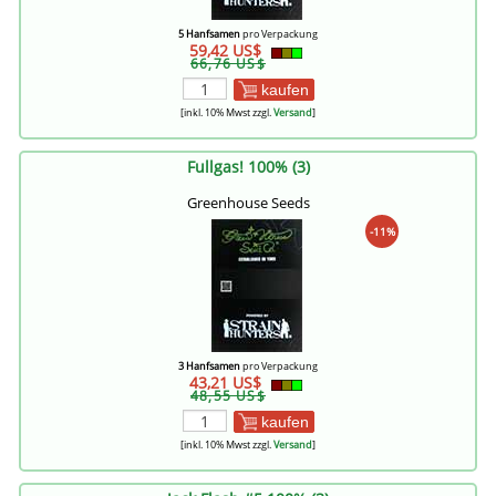
5 Hanfsamen
pro Verpackung
59,42 US$
66,76 US$
kaufen
[inkl. 10% Mwst zzgl.
Versand
]
Fullgas! 100% (3)
Greenhouse Seeds
-11%
3 Hanfsamen
pro Verpackung
43,21 US$
48,55 US$
kaufen
[inkl. 10% Mwst zzgl.
Versand
]