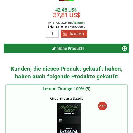
42,48 US$
37,81 US$
[inkl. 10% Mwst zzgl.
Versand
]
5 Hanfsamen
pro Verpackung
kaufen
ähnliche Produkte
Kunden, die dieses Produkt gekauft haben,
haben auch folgende Produkte gekauft:
Lemon Orange 100% (5)
Greenhouse Seeds
-11%