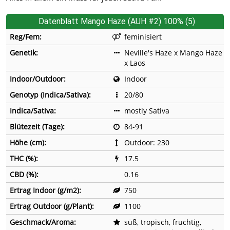
Datenblatt Mango Haze (AUH #2) 100% (5)
Reg/Fem:
feminisiert
Genetik:
Neville's Haze x Mango Haze
x Laos
Indoor/Outdoor:
Indoor
Genotyp (Indica/Sativa):
20/80
Indica/Sativa:
mostly Sativa
Blütezeit (Tage):
84-91
Höhe (cm):
Outdoor: 230
THC (%):
17.5
CBD (%):
0.16
Ertrag Indoor (g/m2):
750
Ertrag Outdoor (g/Plant):
1100
Geschmack/Aroma:
süß, tropisch, fruchtig,