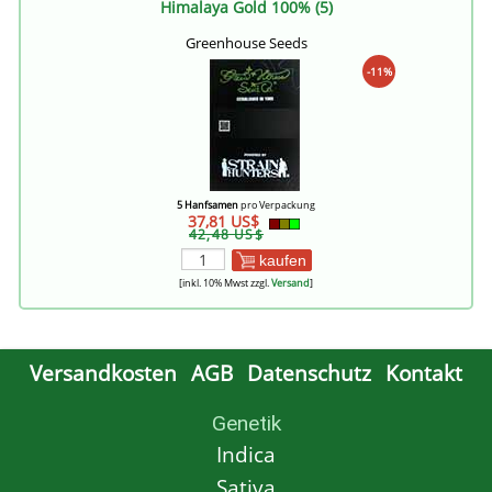
Himalaya Gold 100% (5)
Greenhouse Seeds
-11%
5 Hanfsamen
pro Verpackung
37,81 US$
42,48 US$
kaufen
[inkl. 10% Mwst zzgl.
Versand
]
Versandkosten
AGB
Datenschutz
Kontakt
Genetik
Indica
Sativa