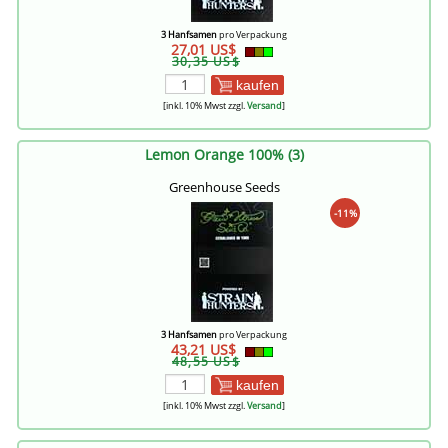
3 Hanfsamen
pro Verpackung
27,01 US$
30,35 US$
kaufen
[inkl. 10% Mwst zzgl.
Versand
]
Lemon Orange 100% (3)
Greenhouse Seeds
-11%
3 Hanfsamen
pro Verpackung
43,21 US$
48,55 US$
kaufen
[inkl. 10% Mwst zzgl.
Versand
]