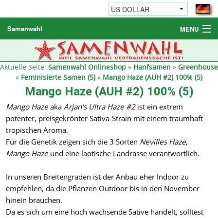
Samenwahl
MENU
Hanfsamen
Weitere Produkte
Aktuelle Seite:
Samenwahl Onlineshop
»
Hanfsamen
»
Greenhouse
»
Feminisierte Samen (5)
»
Mango Haze (AUH #2) 100% (5)
Bestellhinweise / FAQ
Mango Haze (AUH #2) 100% (5)
Reseller
Mango Haze
aka
Arjan's Ultra Haze #2
ist ein extrem
potenter, preisgekrönter Sativa-Strain mit einem traumhaft
tropischen Aroma.
Für die Genetik zeigen sich die 3 Sorten
Nevilles Haze
,
Mango Haze
und eine laotische Landrasse verantwortlich.
In unseren Breitengraden ist der Anbau eher Indoor zu
empfehlen, da die Pflanzen Outdoor bis in den November
hinein brauchen.
Da es sich um eine hoch wachsende Sative handelt, solltest