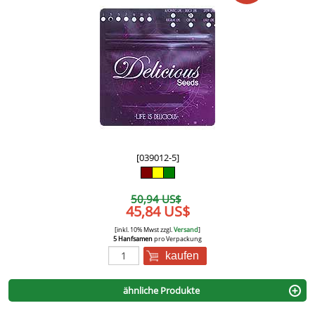
[039012-5]
50,94 US$
45,84 US$
[inkl. 10% Mwst zzgl.
Versand
]
5 Hanfsamen
pro Verpackung
kaufen
ähnliche Produkte