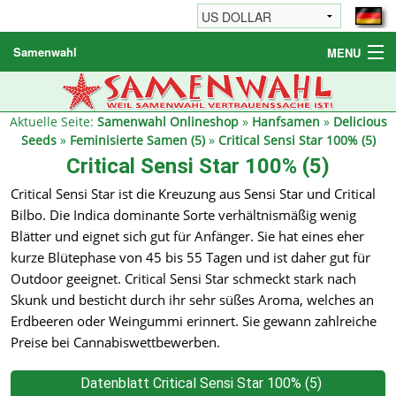
Samenwahl
MENU
Hanfsamen
Weitere Produkte
Aktuelle Seite:
Samenwahl Onlineshop
»
Hanfsamen
»
Delicious
Seeds
»
Feminisierte Samen (5)
»
Critical Sensi Star 100% (5)
Bestellhinweise / FAQ
Critical Sensi Star 100% (5)
Reseller
Critical Sensi Star ist die Kreuzung aus Sensi Star und Critical
Bilbo. Die Indica dominante Sorte verhältnismäßig wenig
Blätter und eignet sich gut für Anfänger. Sie hat eines eher
kurze Blütephase von 45 bis 55 Tagen und ist daher gut für
Outdoor geeignet. Critical Sensi Star schmeckt stark nach
Skunk und besticht durch ihr sehr süßes Aroma, welches an
Erdbeeren oder Weingummi erinnert. Sie gewann zahlreiche
Preise bei Cannabiswettbewerben.
Datenblatt Critical Sensi Star 100% (5)