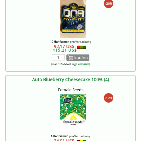
-20%
10 Hanfsamen
pro Verpackung
92,17 US$
115,21 US$
kaufen
[inkl. 10% Mwst zzgl.
Versand
]
Auto Blueberry Cheesecake 100% (4)
Female Seeds
-12%
4 Hanfsamen
pro Verpackung
24,01 US$