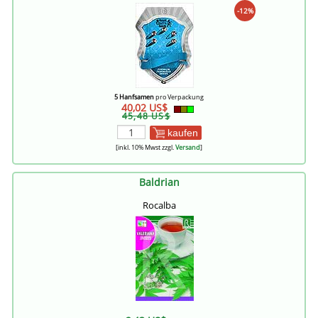
-12%
5 Hanfsamen
pro Verpackung
40,02 US$
45,48 US$
kaufen
[inkl. 10% Mwst zzgl.
Versand
]
Baldrian
Rocalba