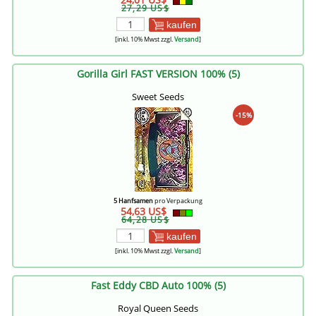
27,29 US$
kaufen
[inkl. 10% Mwst zzgl.
Versand
]
Gorilla Girl FAST VERSION 100% (5)
Sweet Seeds
-15%
5 Hanfsamen
pro Verpackung
54,63 US$
64,28 US$
kaufen
[inkl. 10% Mwst zzgl.
Versand
]
Fast Eddy CBD Auto 100% (5)
Royal Queen Seeds