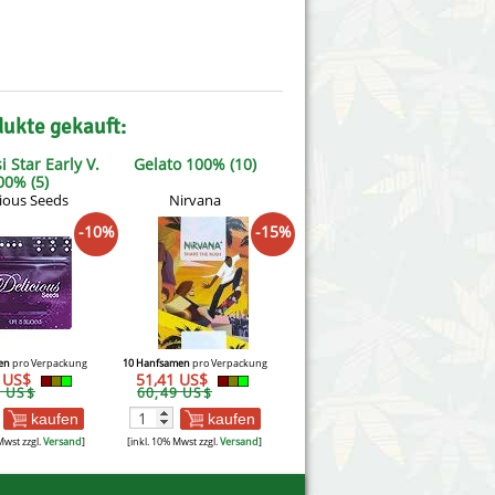
dukte gekauft:
i Star Early V.
Gelato 100% (10)
00% (5)
cious Seeds
Nirvana
-10%
-15%
en
pro Verpackung
10 Hanfsamen
pro Verpackung
4 US$
51,41 US$
1 US$
60,49 US$
kaufen
kaufen
Mwst zzgl.
Versand
]
[inkl. 10% Mwst zzgl.
Versand
]