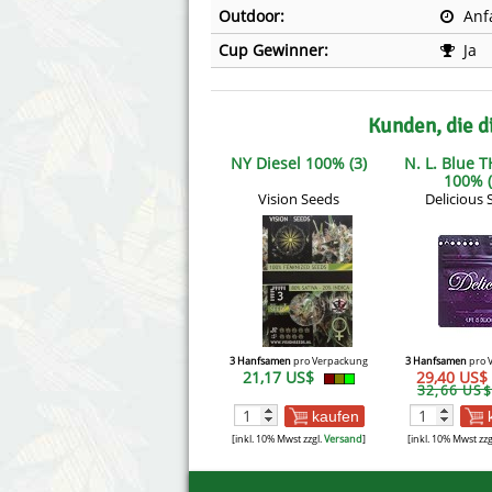
Outdoor:
Anf
Cup Gewinner:
Ja
Kunden, die d
NY Diesel 100% (3)
N. L. Blue 
100% (
Vision Seeds
Delicious 
3 Hanfsamen
pro Verpackung
3 Hanfsamen
pro 
21,17 US$
29,40 US$
32,66 US$
kaufen
[inkl. 10% Mwst zzgl.
Versand
]
[inkl. 10% Mwst zzg