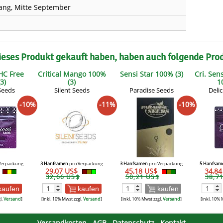
ang, Mitte September
ieses Produkt gekauft haben, haben auch folgende Pro
THC Free
Critical Mango 100%
Sensi Star 100% (3)
Cri. Sens
3)
(3)
1
Seeds
Silent Seeds
Paradise Seeds
Deli
-10%
-11%
-10%
Verpackung
3 Hanfsamen
pro Verpackung
3 Hanfsamen
pro Verpackung
5 Hanfsam
29,07 US$
45,18 US$
34,8
32,66 US$
50,21 US$
38,7
kaufen
kaufen
kaufen
l.
Versand
]
[inkl. 10% Mwst zzgl.
Versand
]
[inkl. 10% Mwst zzgl.
Versand
]
[inkl. 10% 
Versandkosten
AGB
Datenschutz
Kontakt