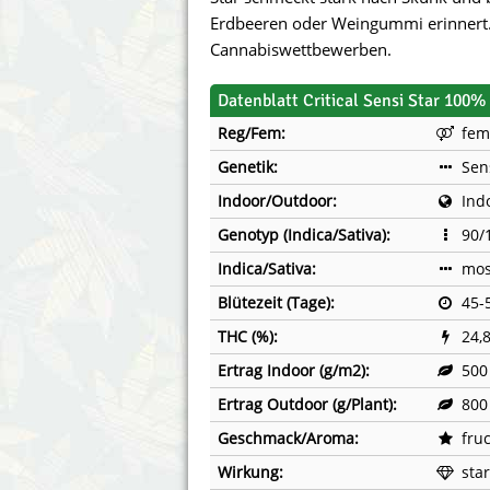
Annabelle´s Garden
Fast Bud
Erdbeeren oder Weingummi erinnert. 
Cannabiswettbewerben.
Barney´s Farm
Female 
Datenblatt Critical Sensi Star 100% 
Blimburn Seeds
G13 Lab
Reg/Fem:
fem
Bulk Seed Bank
Genehtik
Genetik:
Sens
Indoor/Outdoor:
Ind
Bulldog Seeds
Green Bo
Genotyp (Indica/Sativa):
90/
Cannabella Genetics
House of
Indica/Sativa:
mos
Blütezeit (Tage):
45-
THC (%):
24,
Ertrag Indoor (g/m2):
500
Ertrag Outdoor (g/Plant):
800
Geschmack/Aroma:
fru
Wirkung:
sta