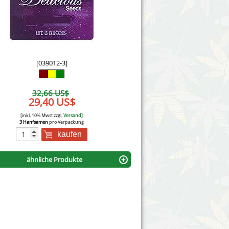
Victory Seeds
Vision Seeds
White Label Seeds
[039012-3]
s Marijuanabam
World of Seeds
32,66 US$
eedbank
29,40 US$
CBD Nutzhanfsamen
[inkl. 10% Mwst zzgl.
Versand
]
3 Hanfsamen
pro Verpackung
kaufen
ähnliche Produkte