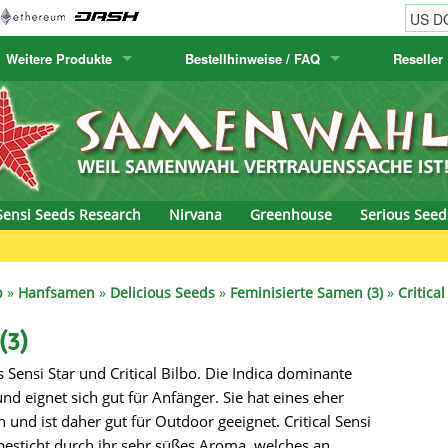
Weitere Produkte
Bestellhinweise / FAQ
Reseller
w
akteensamen
Humboldt Seed Company
Bestellhinweise
Positronics
E-MAIL ADR
& Caviar
anarische Flora
Humboldt Seeds
Versandhinweise
Prana Medical S
PASSWORT
s Seeds
Hyp3rids
FAQ
Pyramid Seeds
Sensi Seeds Research
Nirvana
Greenhouse
Serious Seed
etics
Kalashnikov Seeds
Resin Seeds
rground Seeds
Kannabia
Ripper Seeds
p
»
Hanfsamen
»
Delicious Seeds
»
Feminisierte Samen (3)
»
Critica
ssion
K.C. Brains
Royal Queen See
(3)
us Sensi Star und Critical Bilbo. Die Indica dominante
eeds
krauTHCollective
Samsara Seeds
nd eignet sich gut für Anfänger. Sie hat eines eher
eeds
La Semilla Automatica
Seedsman
und ist daher gut für Outdoor geeignet. Critical Sensi
besticht durch ihr sehr süßes Aroma, welches an