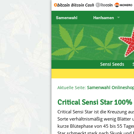
Samenwahl
Hanfsamen
SENSI SEEDS
CBD Cre
K
SENSI SEEDS RESEARCH
Chronic 
K
NIRVANA
Deliciou
Sensi Seeds
GREENHOUSE
DNA Gen
SERIOUS SEEDS
Dr. Unde
Aktuelle Seite:
Samenwahl Onlinesho
SPLIFF SEEDS
Dutch Pa
Critical Sensi Star 100% 
Critical Sensi Star ist die Kreuzung a
Ace Seeds
Empire S
Sorte verhältnismäßig wenig Blätter u
Anaconda Seeds
Exotic S
kurze Blütephase von 45 bis 55 Tagen 
Star schmeckt stark nach Skunk und 