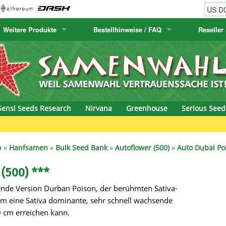
Weitere Produkte
Bestellhinweise / FAQ
Reseller
w
akteensamen
Humboldt Seed Company
Bestellhinweise
Positronics
E-MAIL ADR
& Caviar
anarische Flora
Humboldt Seeds
Versandhinweise
Prana Medical S
PASSWORT
s Seeds
Hyp3rids
FAQ
Pyramid Seeds
Sensi Seeds Research
Nirvana
Greenhouse
Serious Seed
etics
Kalashnikov Seeds
Resin Seeds
rground Seeds
Kannabia
Ripper Seeds
p
»
Hanfsamen
»
Bulk Seed Bank
»
Autoflower (500)
»
Auto Dubai Po
ssion
K.C. Brains
Royal Queen See
(500) ***
hende Version Durban Poison, der berühmten Sativa-
eeds
krauTHCollective
Samsara Seeds
 um eine Sativa dominante, sehr schnell wachsende
eeds
La Semilla Automatica
Seedsman
0 cm erreichen kann.