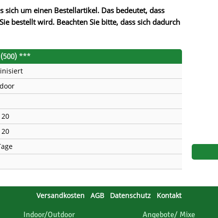
s
Mallorca Seeds
Seed Stockers
s sich um einen Bestellartikel. Das bedeutet, dass
Sie bestellt wird. Beachten Sie bitte, dass sich dadurch
Seeds
Mandala
Seedy Simon
s
Medical Seeds Co.
Silent Seeds
(500) ***
inisiert
 Seeds
Ministry of Cannabis
Söllner - Vadda'
door
dhi
Paradise Seeds
Strain Hunters S
120
 the Great Gardener
Philosopher Seeds
Sumo Seeds
120
Tage
Versandkosten
AGB
Datenschutz
Kontakt
Indoor/Outdoor
Angebote/ Mixe