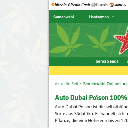
Samenwahl
Hanfsamen
SENSI SEEDS
CBD Cre
K
SENSI SEEDS RESEARCH
Chronic 
K
NIRVANA
Deliciou
Sensi Seeds
GREENHOUSE
DNA Gen
SERIOUS SEEDS
Dr. Unde
Aktuelle Seite:
Samenwahl Onlinesho
SPLIFF SEEDS
Dutch Pa
Auto Dubai Poison 100% 
Auto Dubai Poison ist die selbstblü
Ace Seeds
Empire S
Sorte aus Südafrika. Es handelt sich
Anaconda Seeds
Exotic S
Pflanze, die eine Höhe von bis zu 12