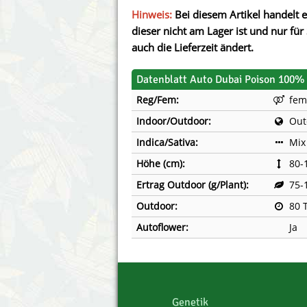
Annabelle´s Garden
Fast Bud
Hinweis:
Bei diesem Artikel handelt e
dieser nicht am Lager ist und nur für 
Barney´s Farm
Female 
auch die Lieferzeit ändert.
Blimburn Seeds
G13 Lab
Datenblatt Auto Dubai Poison 100% 
Reg/Fem:
fem
Bulk Seed Bank
Genehtik
Indoor/Outdoor:
Out
Bulldog Seeds
Green Bo
Indica/Sativa:
Mix
Höhe (cm):
80-
Cannabella Genetics
House of
Ertrag Outdoor (g/Plant):
75-
Outdoor:
80 
Autoflower:
Ja
Genetik