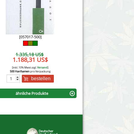
Victory Seeds
Vision Seeds
White Label Seeds
[057017-500]
s Marijuanabam
World of Seeds
1.335,18 US$
eedbank
1.188,31 US$
CBD Nutzhanfsamen
[inkl. 10% Mwst zzgl.
Versand
]
500 Hanfsamen
pro Verpackung
bestellen
ähnliche Produkte