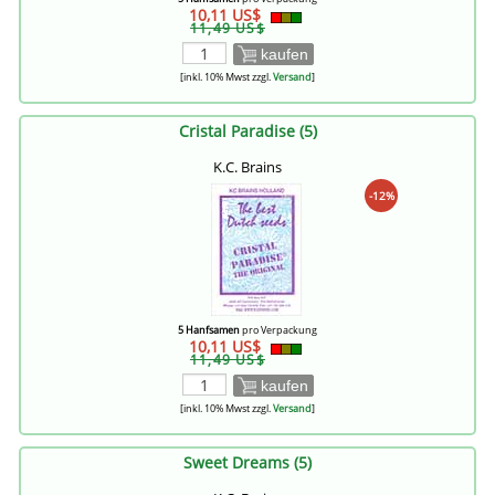
10,11 US$
11,49 US$
kaufen
[inkl. 10% Mwst zzgl.
Versand
]
Cristal Paradise (5)
K.C. Brains
-12%
5 Hanfsamen
pro Verpackung
10,11 US$
11,49 US$
kaufen
[inkl. 10% Mwst zzgl.
Versand
]
Sweet Dreams (5)