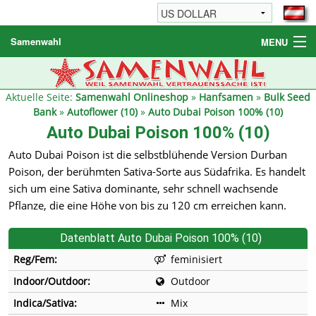
Samenwahl
MENU
Hanfsamen
Weitere Produkte
Aktuelle Seite:
Samenwahl Onlineshop
»
Hanfsamen
»
Bulk Seed
Bank
»
Autoflower (10)
»
Auto Dubai Poison 100% (10)
Bestellhinweise / FAQ
Auto Dubai Poison 100% (10)
Reseller
Auto Dubai Poison ist die selbstblühende Version Durban
Poison, der berühmten Sativa-Sorte aus Südafrika. Es handelt
sich um eine Sativa dominante, sehr schnell wachsende
Pflanze, die eine Höhe von bis zu 120 cm erreichen kann.
Datenblatt Auto Dubai Poison 100% (10)
Reg/Fem:
feminisiert
Indoor/Outdoor:
Outdoor
Indica/Sativa:
Mix