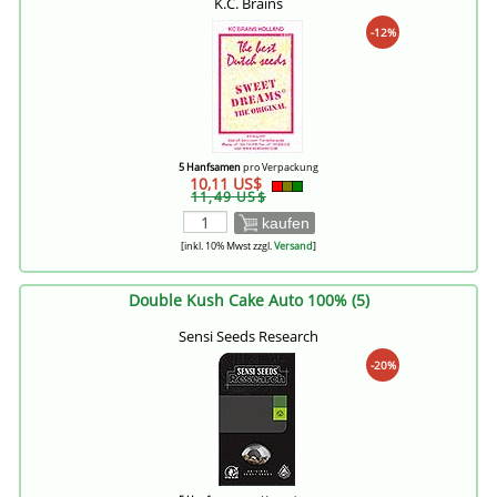
K.C. Brains
-12%
5 Hanfsamen
pro Verpackung
10,11 US$
11,49 US$
kaufen
[inkl. 10% Mwst zzgl.
Versand
]
Double Kush Cake Auto 100% (5)
Sensi Seeds Research
-20%