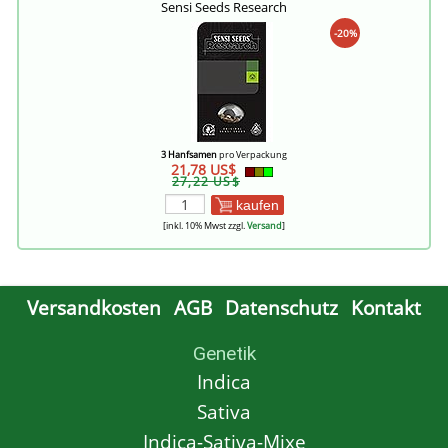
Sensi Seeds Research
-20%
3 Hanfsamen
pro Verpackung
21,78 US$
27,22 US$
kaufen
[inkl. 10% Mwst zzgl.
Versand
]
Versandkosten
AGB
Datenschutz
Kontakt
Genetik
Indica
Sativa
Indica-Sativa-Mixe