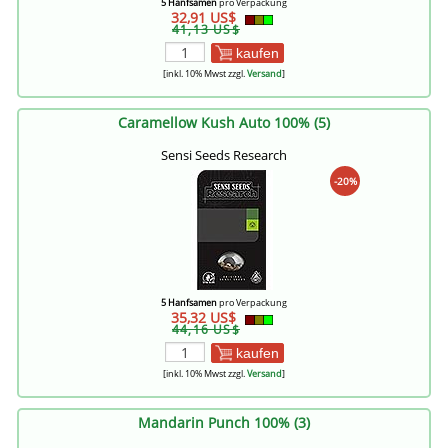
5 Hanfsamen
pro Verpackung
32,91 US$
41,13 US$
kaufen
[inkl. 10% Mwst zzgl.
Versand
]
Caramellow Kush Auto 100% (5)
Sensi Seeds Research
-20%
5 Hanfsamen
pro Verpackung
35,32 US$
44,16 US$
kaufen
[inkl. 10% Mwst zzgl.
Versand
]
Mandarin Punch 100% (3)