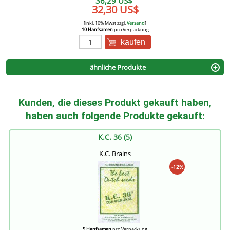
36,29 US$
32,30 US$
[inkl. 10% Mwst zzgl.
Versand
]
10 Hanfsamen
pro Verpackung
kaufen
ähnliche Produkte
Kunden, die dieses Produkt gekauft haben,
haben auch folgende Produkte gekauft:
K.C. 36 (5)
K.C. Brains
-12%
5 Hanfsamen
pro Verpackung