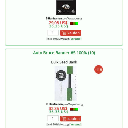
5 Hanfsamen
pro Verpackung
29,08 US$
36,35 US$
kaufen
[inkl. 10% Mwst zzgl.
Versand
]
Auto Bruce Banner #5 100% (10)
Bulk Seed Bank
-11%
10 Hanfsamen
pro Verpackung
32,35 US$
36,35 US$
kaufen
[inkl. 10% Mwst zzgl.
Versand
]