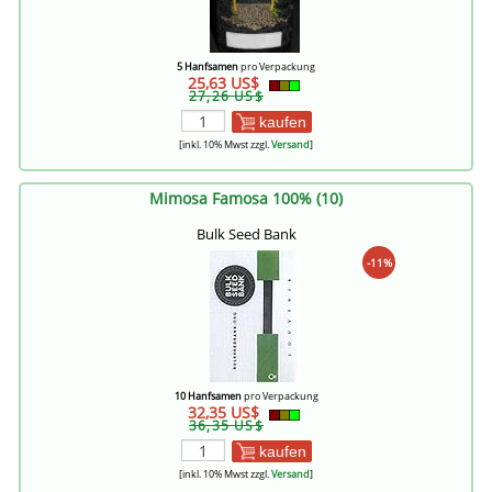
5 Hanfsamen
pro Verpackung
25,63 US$
27,26 US$
kaufen
[inkl. 10% Mwst zzgl.
Versand
]
Mimosa Famosa 100% (10)
Bulk Seed Bank
-11%
10 Hanfsamen
pro Verpackung
32,35 US$
36,35 US$
kaufen
[inkl. 10% Mwst zzgl.
Versand
]