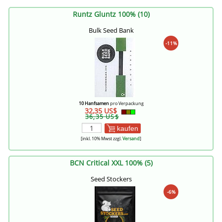
Runtz Gluntz 100% (10)
Bulk Seed Bank
-11%
10 Hanfsamen
pro Verpackung
32,35 US$
36,35 US$
kaufen
[inkl. 10% Mwst zzgl.
Versand
]
BCN Critical XXL 100% (5)
Seed Stockers
-6%