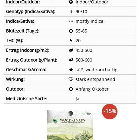
Indoor/Outdoor:
Indoor/Outdoor
Genotyp (Indica/Sativa):
90/10
Indica/Sativa:
mostly Indica
Blütezeit (Tage):
55-65
THC (%):
20
Ertrag Indoor (g/m2):
450-500
Ertrag Outdoor (g/Plant):
500-600
Geschmack/Aroma:
süß, weihrauchartig
Wirkung:
stark entspannend
Outdoor:
Anfang Oktober
Medizinische Sorte:
Ja
-15%