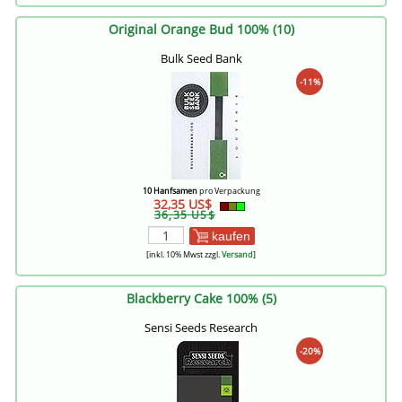
Original Orange Bud 100% (10)
Bulk Seed Bank
-11%
10 Hanfsamen
pro Verpackung
32,35 US$
36,35 US$
kaufen
[inkl. 10% Mwst zzgl.
Versand
]
Blackberry Cake 100% (5)
Sensi Seeds Research
-20%