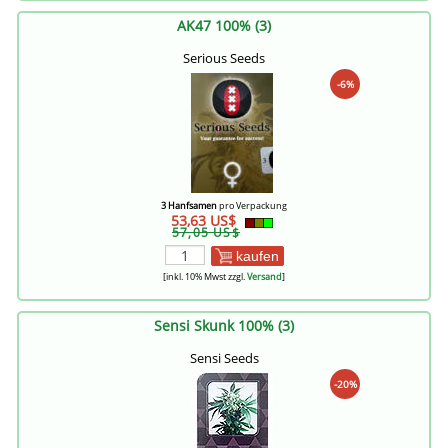
AK47 100% (3)
Serious Seeds
-6%
3 Hanfsamen
pro Verpackung
53,63 US$
57,05 US$
kaufen
[inkl. 10% Mwst zzgl.
Versand
]
Sensi Skunk 100% (3)
Sensi Seeds
-20%