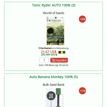
Tonic Ryder AUTO 100% (3)
World of Seeds
-15%
3 Hanfsamen
pro Verpackung
21,67 US$
25,49 US$
kaufen
[inkl. 10% Mwst zzgl.
Versand
]
Auto Banana Monkey 100% (5)
Bulk Seed Bank
-11%