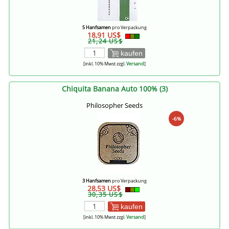
5 Hanfsamen
pro Verpackung
18,91 US$
21,24 US$
kaufen
[inkl. 10% Mwst zzgl.
Versand
]
Chiquita Banana Auto 100% (3)
Philosopher Seeds
-6%
3 Hanfsamen
pro Verpackung
28,53 US$
30,35 US$
kaufen
[inkl. 10% Mwst zzgl.
Versand
]