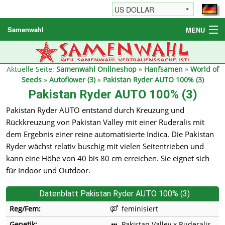
Samenwahl
MENU
Hanfsamen
Weitere Produkte
Aktuelle Seite:
Samenwahl Onlineshop
»
Hanfsamen
»
World of
Seeds
»
Autoflower (3)
»
Pakistan Ryder AUTO 100% (3)
Bestellhinweise / FAQ
Pakistan Ryder AUTO 100% (3)
Reseller
Pakistan Ryder AUTO entstand durch Kreuzung und
Rückkreuzung von Pakistan Valley mit einer Ruderalis mit
dem Ergebnis einer reine automatisierte Indica. Die Pakistan
Ryder wächst relativ buschig mit vielen Seitentrieben und
kann eine Höhe von 40 bis 80 cm erreichen. Sie eignet sich
für Indoor und Outdoor.
Datenblatt Pakistan Ryder AUTO 100% (3)
Reg/Fem:
feminisiert
Genetik:
Pakistan Valley x Ruderalis