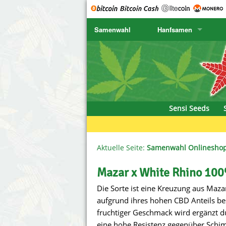
Samenwahl
Hanfsamen
SENSI SEEDS
CBD Cre
K
SENSI SEEDS RESEARCH
Chronic 
K
NIRVANA
Deliciou
Sensi Seeds
GREENHOUSE
DNA Gen
SERIOUS SEEDS
Dr. Unde
Aktuelle Seite:
Samenwahl Onlinesho
SPLIFF SEEDS
Dutch Pa
Mazar x White Rhino 100
Die Sorte ist eine Kreuzung aus Mazar
Ace Seeds
Empire S
aufgrund ihres hohen CBD Anteils be
Anaconda Seeds
Exotic S
fruchtiger Geschmack wird ergänzt d
eine hohe Resistenz gegenüber Schi