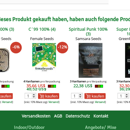
ieses Produkt gekauft haben, haben auch folgende Pro
100% (3)
C´99 100% (4)
Spiritual Punk 100%
Super
(3)
1
r Seeds
Female Seeds
Samsara Seeds
Green
-6%
-12%
Verpackung
4 Hanfsamen
pro Verpackung
3 Hanfsamen
pro Verpackung
3 Hanfsam
35,66 US$
22,38 US$
32,3
40,52 US$
36,2
kaufen
kaufen
kaufen
l.
Versand
]
[inkl. 10% Mwst zzgl.
Versand
]
[inkl. 10% Mwst zzgl.
Versand
]
[inkl. 10% 
Versandkosten
AGB
Datenschutz
Kontakt
Indoor/Outdoor
Angebote/ Mixe