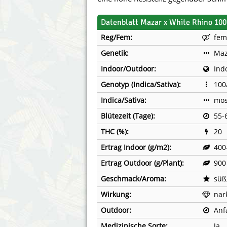
Annabelle´s Garden
Fast Bud
Datenblatt Mazar x White Rhino 100
Barney´s Farm
Female 
Reg/Fem:
fem
Genetik:
Maz
Blimburn Seeds
G13 Lab
Indoor/Outdoor:
Ind
Bulk Seed Bank
Genehtik
Genotyp (Indica/Sativa):
100
Bulldog Seeds
Green Bo
Indica/Sativa:
mos
Blütezeit (Tage):
55-
Cannabella Genetics
House of
THC (%):
20
Ertrag Indoor (g/m2):
400
Ertrag Outdoor (g/Plant):
900
Geschmack/Aroma:
süß
Wirkung:
nar
Outdoor:
Anf
Medizinische Sorte:
Ja