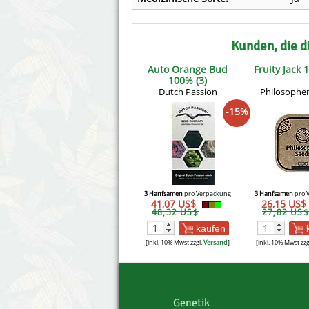
Kunden, die d
Auto Orange Bud
Fruity Jack 
100% (3)
Dutch Passion
Philosophe
-15%
3 Hanfsamen
pro Verpackung
3 Hanfsamen
pro 
41,07 US$
26,15 US$
48,32 US$
27,82 US$
kaufen
[inkl. 10% Mwst zzgl.
Versand
]
[inkl. 10% Mwst zzg
Genetik