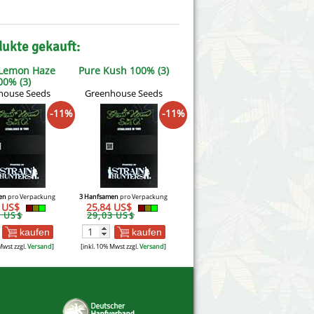
dukte gekauft:
 Lemon Haze
Pure Kush 100% (3)
00% (3)
house Seeds
Greenhouse Seeds
-11%
-11%
en
pro Verpackung
3 Hanfsamen
pro Verpackung
0 US$
25,84 US$
9 US$
29,03 US$
kaufen
kaufen
Mwst zzgl.
Versand
]
[inkl. 10% Mwst zzgl.
Versand
]