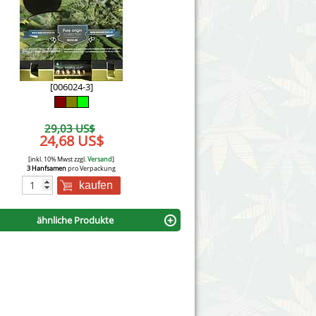
Victory Seeds
Vision Seeds
White Label Seeds
[006024-3]
s Marijuanabam
World of Seeds
29,03 US$
eedbank
24,68 US$
CBD Nutzhanfsamen
[inkl. 10% Mwst zzgl.
Versand
]
3 Hanfsamen
pro Verpackung
kaufen
ähnliche Produkte