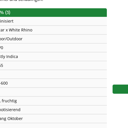
s
Mallorca Seeds
Seed Stockers
% (3)
Seeds
Mandala
Seedy Simon
inisiert
ar x White Rhino
s
Medical Seeds Co.
Silent Seeds
oor/Outdoor
 Seeds
Ministry of Cannabis
Söllner - Vadda'
/0
dhi
Paradise Seeds
Strain Hunters S
tly Indica
65
 the Great Gardener
Philosopher Seeds
Sumo Seeds
-600
, fruchtig
kotisierend
ang Oktober