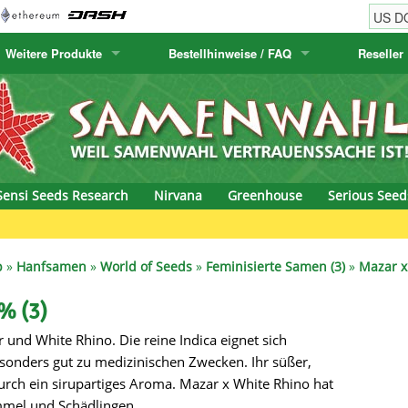
Weitere Produkte
Bestellhinweise / FAQ
Reseller
w
akteensamen
Humboldt Seed Company
Bestellhinweise
Positronics
E-MAIL ADR
& Caviar
anarische Flora
Humboldt Seeds
Versandhinweise
Prana Medical S
PASSWORT
s Seeds
Hyp3rids
FAQ
Pyramid Seeds
Sensi Seeds Research
Nirvana
Greenhouse
Serious Seed
etics
Kalashnikov Seeds
Resin Seeds
Gr
rground Seeds
Kannabia
Ripper Seeds
p
»
Hanfsamen
»
World of Seeds
»
Feminisierte Samen (3)
»
Mazar x
ssion
K.C. Brains
Royal Queen See
% (3)
 und White Rhino. Die reine Indica eignet sich
eeds
krauTHCollective
Samsara Seeds
sonders gut zu medizinischen Zwecken. Ihr süßer,
eeds
La Semilla Automatica
Seedsman
urch ein sirupartiges Aroma. Mazar x White Rhino hat
mmel und Schädlingen.