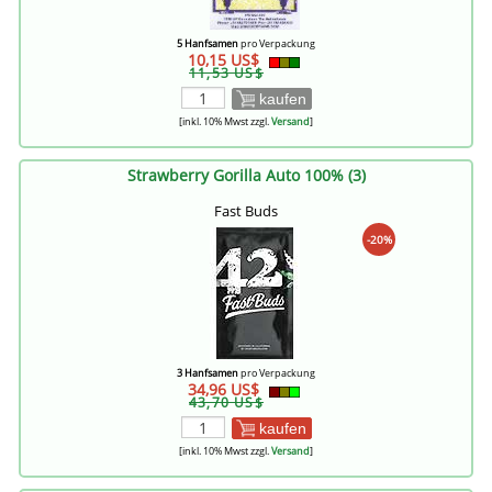
5 Hanfsamen
pro Verpackung
10,15 US$
11,53 US$
kaufen
[inkl. 10% Mwst zzgl.
Versand
]
Strawberry Gorilla Auto 100% (3)
Fast Buds
-20%
3 Hanfsamen
pro Verpackung
34,96 US$
43,70 US$
kaufen
[inkl. 10% Mwst zzgl.
Versand
]