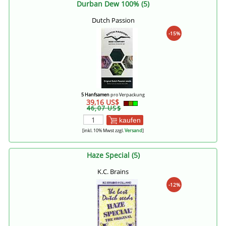
Durban Dew 100% (5)
Dutch Passion
-15%
5 Hanfsamen
pro Verpackung
39,16 US$
46,07 US$
kaufen
[inkl. 10% Mwst zzgl.
Versand
]
Haze Special (5)
K.C. Brains
-12%