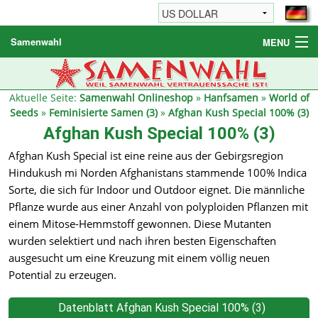
Samenwahl
MENU
Hanfsamen
Weitere Produkte
Aktuelle Seite:
Samenwahl Onlineshop
»
Hanfsamen
»
World of
Seeds
»
Feminisierte Samen (3)
»
Afghan Kush Special 100% (3)
Bestellhinweise / FAQ
Afghan Kush Special 100% (3)
Reseller
Afghan Kush Special ist eine reine aus der Gebirgsregion
Hindukush mi Norden Afghanistans stammende 100% Indica
Sorte, die sich für Indoor und Outdoor eignet. Die männliche
Pflanze wurde aus einer Anzahl von polyploiden Pflanzen mit
einem Mitose-Hemmstoff gewonnen. Diese Mutanten
wurden selektiert und nach ihren besten Eigenschaften
ausgesucht um eine Kreuzung mit einem völlig neuen
Potential zu erzeugen.
Datenblatt Afghan Kush Special 100% (3)