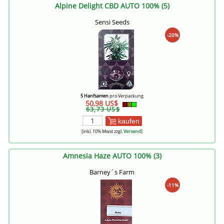
Alpine Delight CBD AUTO 100% (5)
Sensi Seeds
-20%
5 Hanfsamen
pro Verpackung
50,98 US$
63,73 US$
kaufen
[inkl. 10% Mwst zzgl.
Versand
]
Amnesia Haze AUTO 100% (3)
Barney´s Farm
-11%