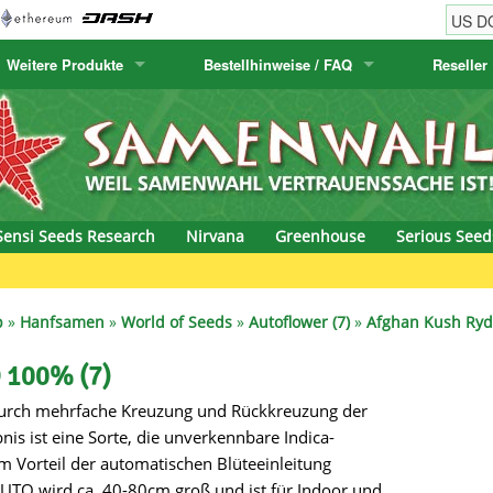
Weitere Produkte
Bestellhinweise / FAQ
Reseller
w
akteensamen
Humboldt Seed Company
Bestellhinweise
Positronics
E-MAIL ADR
& Caviar
anarische Flora
Humboldt Seeds
Versandhinweise
Prana Medical S
PASSWORT
s Seeds
Hyp3rids
FAQ
Pyramid Seeds
Sensi Seeds Research
Nirvana
Greenhouse
Serious Seed
etics
Kalashnikov Seeds
Resin Seeds
rground Seeds
Kannabia
Ripper Seeds
p
»
Hanfsamen
»
World of Seeds
»
Autoflower (7)
»
Afghan Kush Ryd
ssion
K.C. Brains
Royal Queen See
 100% (7)
urch mehrfache Kreuzung und Rückkreuzung der
eeds
krauTHCollective
Samsara Seeds
is ist eine Sorte, die unverkennbare Indica-
eeds
La Semilla Automatica
Seedsman
m Vorteil der automatischen Blüteeinleitung
AUTO wird ca. 40-80cm groß und ist für Indoor und