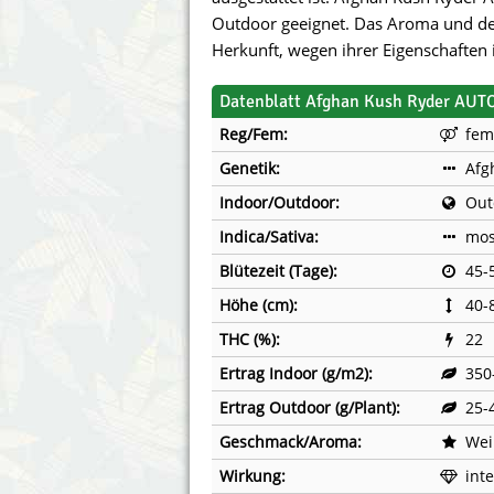
Annabelle´s Garden
Fast Bud
Outdoor geeignet. Das Aroma und d
Herkunft, wegen ihrer Eigenschaften 
Barney´s Farm
Female 
Datenblatt Afghan Kush Ryder AUT
Blimburn Seeds
G13 Lab
Reg/Fem:
fem
Bulk Seed Bank
Genehtik
Genetik:
Afg
Indoor/Outdoor:
Out
Bulldog Seeds
Green Bo
Indica/Sativa:
mos
Cannabella Genetics
House of
Blütezeit (Tage):
45-
Höhe (cm):
40-
THC (%):
22
Ertrag Indoor (g/m2):
350
Ertrag Outdoor (g/Plant):
25-
Geschmack/Aroma:
Wei
Wirkung:
int