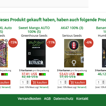
ieses Produkt gekauft haben, haben auch folgende Pro
 XL Auto
Sweet Mango AUTO
AK47 100% (3)
Banan
5)
100% (5)
1
eeds
Greenhouse Seeds
Serious Seeds
Humb
-15%
-11%
-6%
Verpackung
5 Hanfsamen
pro Verpackung
3 Hanfsamen
pro Verpackung
3 Hanfsam
37,81 US$
53,63 US$
46,1
42,48 US$
57,05 US$
kaufen
kaufen
kaufen
l.
Versand
]
[inkl. 10% Mwst zzgl.
Versand
]
[inkl. 10% Mwst zzgl.
Versand
]
[inkl. 10% 
Versandkosten
AGB
Datenschutz
Kontakt