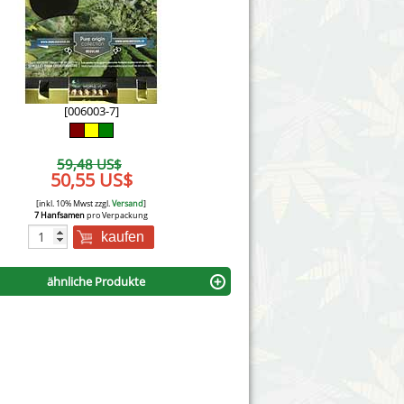
Victory Seeds
Vision Seeds
White Label Seeds
[006003-7]
s Marijuanabam
World of Seeds
59,48 US$
eedbank
50,55 US$
CBD Nutzhanfsamen
[inkl. 10% Mwst zzgl.
Versand
]
7 Hanfsamen
pro Verpackung
kaufen
ähnliche Produkte