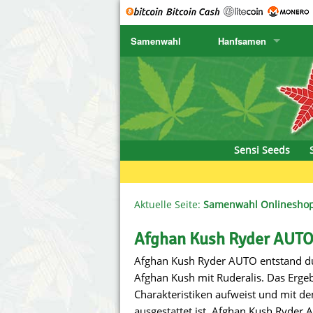
Samenwahl
Hanfsamen
SENSI SEEDS
CBD Cre
K
SENSI SEEDS RESEARCH
Chronic 
K
NIRVANA
Deliciou
Sensi Seeds
GREENHOUSE
DNA Gen
SERIOUS SEEDS
Dr. Unde
Aktuelle Seite:
Samenwahl Onlinesho
SPLIFF SEEDS
Dutch Pa
Afghan Kush Ryder AUTO
Afghan Kush Ryder AUTO entstand d
Ace Seeds
Empire S
Afghan Kush mit Ruderalis. Das Ergebn
Anaconda Seeds
Exotic S
Charakteristiken aufweist und mit de
ausgestattet ist. Afghan Kush Ryder 