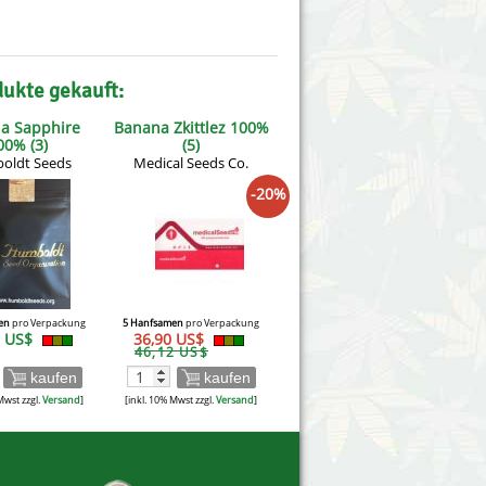
dukte gekauft:
a Sapphire
Banana Zkittlez 100%
00% (3)
(5)
oldt Seeds
Medical Seeds Co.
-20%
en
pro Verpackung
5 Hanfsamen
pro Verpackung
2 US$
36,90 US$
46,12 US$
kaufen
kaufen
Mwst zzgl.
Versand
]
[inkl. 10% Mwst zzgl.
Versand
]