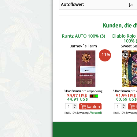
Autoflower:
Ja
Kunden, die d
Runtz AUTO 100% (3)
Diablo Rojo
100% (
Barney´s Farm
Sweet S
-11%
3 Hanfsamen
pro Verpackung
5 Hanfsamen
pro 
39,97 US$
51,59 US$
44,91 US$
60,69 US$
kaufen
[inkl. 10% Mwst zzgl.
Versand
]
[inkl. 10% Mwst zzg