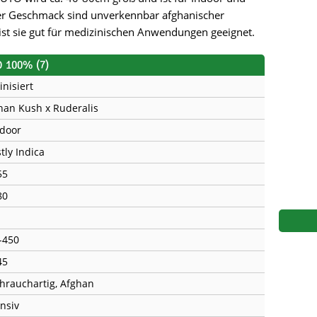
s
Mallorca Seeds
Seed Stockers
er Geschmack sind unverkennbar afghanischer
ist sie gut für medizinischen Anwendungen geeignet.
Seeds
Mandala
Seedy Simon
O 100% (7)
s
Medical Seeds Co.
Silent Seeds
inisiert
 Seeds
Ministry of Cannabis
Söllner - Vadda'
han Kush x Ruderalis
door
dhi
Paradise Seeds
Strain Hunters S
tly Indica
 the Great Gardener
Philosopher Seeds
Sumo Seeds
55
80
-450
45
hrauchartig, Afghan
ensiv