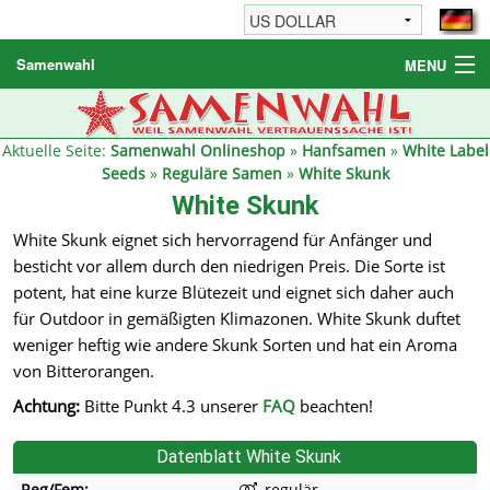
Samenwahl
MENU
Hanfsamen
Weitere Produkte
Aktuelle Seite:
Samenwahl Onlineshop
»
Hanfsamen
»
White Label
Seeds
»
Reguläre Samen
»
White Skunk
Bestellhinweise / FAQ
White Skunk
Reseller
White Skunk eignet sich hervorragend für Anfänger und
besticht vor allem durch den niedrigen Preis. Die Sorte ist
potent, hat eine kurze Blütezeit und eignet sich daher auch
für Outdoor in gemäßigten Klimazonen. White Skunk duftet
weniger heftig wie andere Skunk Sorten und hat ein Aroma
von Bitterorangen.
Achtung:
Bitte Punkt 4.3 unserer
FAQ
beachten!
Datenblatt White Skunk
Reg/Fem:
regulär