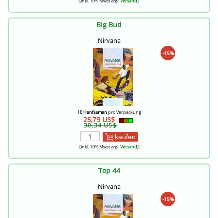
[inkl. 10% Mwst zzgl.
Versand
]
Big Bud
Nirvana
-15%
10 Hanfsamen
pro Verpackung
25,79 US$
30,34 US$
kaufen
[inkl. 10% Mwst zzgl.
Versand
]
Top 44
Nirvana
-15%