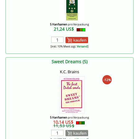
5 Hanfsamen
pro Verpackung
21,24 US$
kaufen
[inkl. 10% Mwst zzgl.
Versand
]
Sweet Dreams (5)
K.C. Brains
-12%
5 Hanfsamen
pro Verpackung
10,14 US$
11,53 US$
kaufen