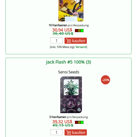
10 Hanfsamen
pro Verpackung
30,94 US$
36,40 US$
kaufen
[inkl. 10% Mwst zzgl.
Versand
]
Jack Flash #5 100% (3)
Sensi Seeds
-20%
3 Hanfsamen
pro Verpackung
39,32 US$
49,15 US$
kaufen