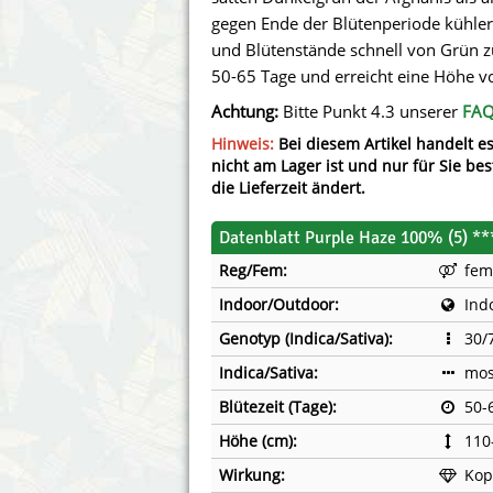
Annabelle´s Garden
Fast Bud
gegen Ende der Blütenperiode kühlere
und Blütenstände schnell von Grün zu
Barney´s Farm
Female 
50-65 Tage und erreicht eine Höhe 
Achtung:
Bitte Punkt 4.3 unserer
FA
Blimburn Seeds
G13 Lab
Hinweis:
Bei diesem Artikel handelt es
Bulk Seed Bank
Genehtik
nicht am Lager ist und nur für Sie bes
die Lieferzeit ändert.
Bulldog Seeds
Green Bo
Datenblatt Purple Haze 100% (5) **
Cannabella Genetics
House of
Reg/Fem:
fem
Indoor/Outdoor:
Ind
Genotyp (Indica/Sativa):
30/
Indica/Sativa:
mos
Blütezeit (Tage):
50-
Höhe (cm):
110
Wirkung:
Kop