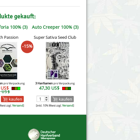
dukte gekauft:
oria 100% (3)
Auto Creeper 100% (3)
h Passion
Super Sativa Seed Club
-15%
en
pro Verpackung
3 Hanfsamen
pro Verpackung
7 US$
47,30 US$
6 US$
kaufen
kaufen
Mwst zzgl.
Versand
]
[inkl. 10% Mwst zzgl.
Versand
]