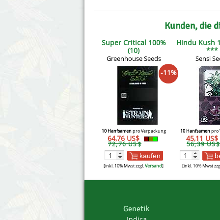
Kunden, die d
Super Critical 100%
Hindu Kush 1
(10)
***
Greenhouse Seeds
Sensi Se
-11%
10 Hanfsamen
pro Verpackung
10 Hanfsamen
pro 
64,76 US$
45,11 US$
72,76 US$
56,39 US$
kaufen
b
[inkl. 10% Mwst zzgl.
Versand
]
[inkl. 10% Mwst zzg
Genetik
Indica