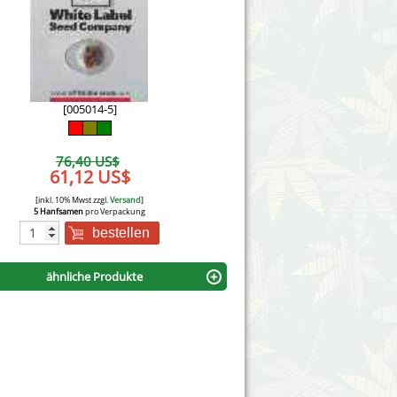
Victory Seeds
Vision Seeds
White Label Seeds
[005014-5]
s Marijuanabam
World of Seeds
76,40 US$
eedbank
61,12 US$
CBD Nutzhanfsamen
[inkl. 10% Mwst zzgl.
Versand
]
5 Hanfsamen
pro Verpackung
bestellen
ähnliche Produkte