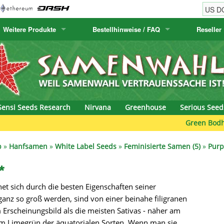
Weitere Produkte
Bestellhinweise / FAQ
Reseller
w
akteensamen
Humboldt Seed Company
Bestellhinweise
Positronics
E-MAIL ADR
& Caviar
anarische Flora
Humboldt Seeds
Versandhinweise
Prana Medical S
PASSWORT
s Seeds
Hyp3rids
FAQ
Pyramid Seeds
Sensi Seeds Research
Nirvana
Greenhouse
Serious Seed
etics
Kalashnikov Seeds
Resin Seeds
Green Bodhi
-4
rground Seeds
Kannabia
Ripper Seeds
p
»
Hanfsamen
»
White Label Seeds
»
Feminisierte Samen (5)
»
Purp
ssion
K.C. Brains
Royal Queen See
*
net sich durch die besten Eigenschaften seiner
eeds
krauTHCollective
Samsara Seeds
anz so groß werden, sind von einer beinahe filigranen
eeds
La Semilla Automatica
Seedsman
m Erscheinungsbild als die meisten Sativas - näher am
am Limegrün der äquatorialen Sorten. Wenn man sie