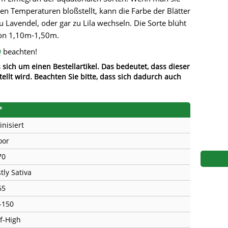
s
Mallorca Seeds
Seed Stockers
n Temperaturen bloßstellt, kann die Farbe der Blätter
 Lavendel, oder gar zu Lila wechseln. Die Sorte blüht
Seeds
Mandala
Seedy Simon
von 1,10m-1,50m.
Q
beachten!
s
Medical Seeds Co.
Silent Seeds
 sich um einen Bestellartikel. Das bedeutet, dass dieser
 Seeds
Ministry of Cannabis
Söllner - Vadda'
tellt wird. Beachten Sie bitte, dass sich dadurch auch
dhi
Paradise Seeds
Strain Hunters S
*
 the Great Gardener
Philosopher Seeds
Sumo Seeds
inisiert
oor
70
tly Sativa
65
-150
f-High