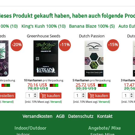
ieses Produkt gekauft haben, haben auch folgende Pro
00% (10)
King's Kush 100% (10)
Banana Blaze 100% (5)
Auto Euf
eds
Greenhouse Seeds
Dutch Passion
Dutc
-20%
-11%
-15%
Verpackung
10 Hanfsamen
pro Verpackung
5 Hanfsamen
pro Verpackung
3 Hanfsam
70,16 US$
25,72 US$
17,4
78,83 US$
30,26 US$
20,5
estellen
kaufen
kaufen
l.
Versand
]
[inkl. 10% Mwst zzgl.
Versand
]
[inkl. 10% Mwst zzgl.
Versand
]
[inkl. 10% 
Versandkosten
AGB
Datenschutz
Kontakt
Indoor/Outdoor
Angebote/ Mixe
Indoor
Sorten Mixe