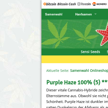
Samenwahl
Hanfsamen
SENSI SEEDS
CBD Cre
K
SENSI SEEDS RESEARCH
Chronic 
K
NIRVANA
Deliciou
Sensi Seeds
GREENHOUSE
DNA Gen
SERIOUS SEEDS
Dr. Unde
Aktuelle Seite:
Samenwahl Onlinesho
SPLIFF SEEDS
Dutch Pa
Purple Haze 100% (5) **
Dieser vitale Cannabis-Hybride zeich
Ace Seeds
Empire S
Elternstämme aus. Obwohl sie nicht g
Anaconda Seeds
Exotic S
Schönheit. Purple Haze ist dunkler i
satten Dunkelgrün der Afghanis als 