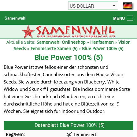
Samenwahl
MENU
Hanfsamen
Weitere Produkte
Aktuelle Seite:
Samenwahl Onlineshop
»
Hanfsamen
»
Vision
Seeds
»
Feminisierte Samen (5)
»
Blue Power 100% (5)
Bestellhinweise / FAQ
Blue Power 100% (5)
Reseller
Blue Power ist zweifellos einer der schönsten und
schmackhaftesten Cannabissorten aus dem Hause Vision
Seeds. Sie wurde durch Kreuzung von Blueberry, White
Widow und Skunk #1 gezüchtet. Die Indica dominante Sorte
hat einen Geschmack nach Blaubeeren, erreicht eine
durchschnittliche Höhe und hat eine Blütezeit von ca. 9
Wochen. Sie eignet sich für Indoor und Outdoor.
Datenblatt Blue Power 100% (5)
Reg/Fem:
feminisiert