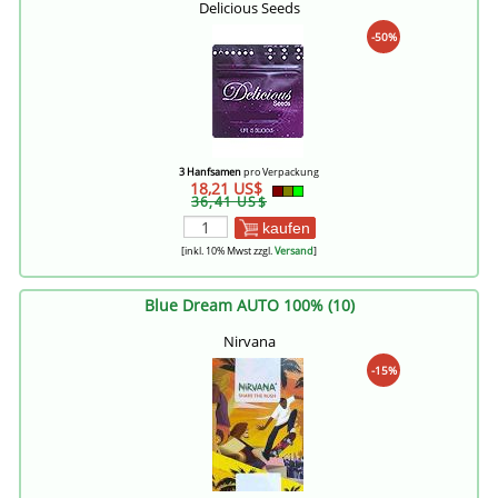
Delicious Seeds
-50%
3 Hanfsamen
pro Verpackung
18,21 US$
36,41 US$
kaufen
[inkl. 10% Mwst zzgl.
Versand
]
Blue Dream AUTO 100% (10)
Nirvana
-15%