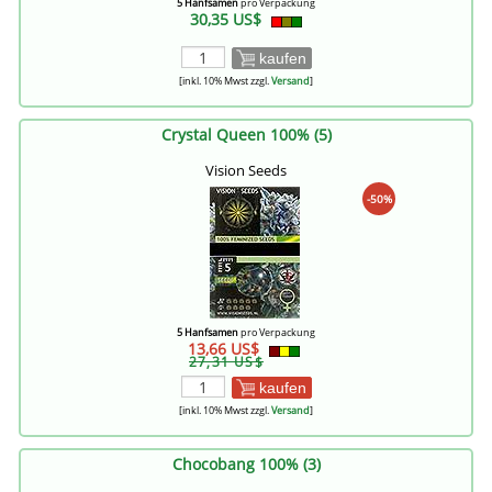
5 Hanfsamen
pro Verpackung
30,35 US$
kaufen
[inkl. 10% Mwst zzgl.
Versand
]
Crystal Queen 100% (5)
Vision Seeds
-50%
5 Hanfsamen
pro Verpackung
13,66 US$
27,31 US$
kaufen
[inkl. 10% Mwst zzgl.
Versand
]
Chocobang 100% (3)