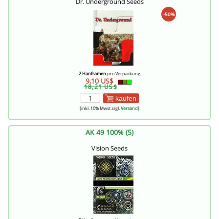
Dr. Underground Seeds
-50%
2 Hanfsamen
pro Verpackung
9,10 US$
18,21 US$
kaufen
[inkl. 10% Mwst zzgl.
Versand
]
AK 49 100% (5)
Vision Seeds