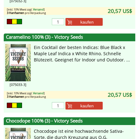
[075032-3]
[inkl. 10% Mwst zzgl.
Versand
]
20,57 US$
3 Hanfsamen
pro Verpackung
kaufen
Caramelino 100% (3) - Victory Seeds
Ein Cocktail der besten Indicas: Blue Black x
Maple Leaf Indica x White Rhino. Schnelle
Blütezeit. Geeignet für Indoor und Outdoor. ...
[075033-3]
[inkl. 10% Mwst zzgl.
Versand
]
20,57 US$
3 Hanfsamen
pro Verpackung
kaufen
Chocodope 100% (3) - Victory Seeds
Chocodope ist eine hochwachsende Sativa-
Sorte, die durch Kreuzung aus O.G.