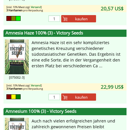
[inkl. 10% Mwst zzgl.
Versand
]
20,57 US$
3 Hanfsamen
pro Verpackung
kaufen
Amnesia Haze 100% (3) - Victory Seeds
Amnesia Haze ist ein sehr kompliziertes
genetisches Kreuzung verschiedener
südostasiatischer Genetiken. Das Ergebnis ist
eine edle Sorte, die in der Vergangenheit den
ersten Platz bei verschiedenen Ca ...
[075002-3]
[inkl. 10% Mwst zzgl.
Versand
]
22,99 US$
3 Hanfsamen
pro Verpackung
kaufen
Amnesium 100% (3) - Victory Seeds
Auch nach vielen erfolgreichen Jahren und
zahlreich gewonnenen Preisen bleibt