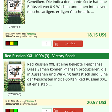
Genetiken. Die Indica dominante Sorte hat eine
Blütezeit von 8-9 Wochen und einen intensiven,
moschusartigen, erdigen Geschmack. ...
[075044-3]
[inkl. 10% Mwst zzgl.
Versand
]
18,15 US$
3 Hanfsamen
pro Verpackung
kaufen
Red Russian XXL 100% (3) - Victory Seeds
Red Russian XXL ist eine beliebte Heilpflanze.
Diese Samen können Pflanzen produzieren, die
in Aussehen und Wirkung fantastisch sind. Eine
der typischsten Indica-Sorten, Red Russian XXL,
ist eine stab ...
[075045-3]
[inkl. 10% Mwst zzgl.
Versand
]
20,57 US$
3 Hanfsamen
pro Verpackung
kaufen