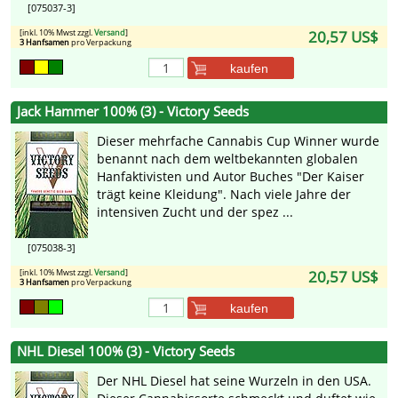
[075037-3]
[inkl. 10% Mwst zzgl.
Versand
]
20,57 US$
3 Hanfsamen
pro Verpackung
kaufen
Jack Hammer 100% (3) - Victory Seeds
Dieser mehrfache Cannabis Cup Winner wurde
benannt nach dem weltbekannten globalen
Hanfaktivisten und Autor Buches "Der Kaiser
trägt keine Kleidung". Nach viele Jahre der
intensiven Zucht und der spez ...
[075038-3]
[inkl. 10% Mwst zzgl.
Versand
]
20,57 US$
3 Hanfsamen
pro Verpackung
kaufen
NHL Diesel 100% (3) - Victory Seeds
Der NHL Diesel hat seine Wurzeln in den USA.