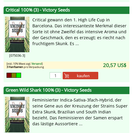
Critical 100% (3) - Victory Seeds
Critical gewann den 1. High Life Cup in
Barcelona. Das interessanteste Merkmal dieser
Sorte ist ohne Zweifel das intensive Aroma und
der Geschmack, den es erzeugt; es riecht nach
fruchtigem Skunk. Es ...
[075036-3]
[inkl. 10% Mwst zzgl.
Versand
]
20,57 US$
3 Hanfsamen
pro Verpackung
kaufen
Green Wild Shark 100% (3) - Victory Seeds
Feminisierter Indica-Sativa-3fach-Hybrid, der
seine Gene aus der Kreuzung der Strains Super
Extra Skunk, Brazilian und South Indian
bezieht. Das Feminisieren der Samen erspart
das lästige Aussortiere ...