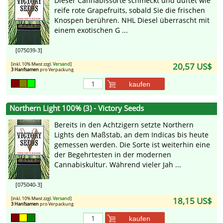
Dieser Cannabissorte schmeckt und duftet wie
reife rote Grapefruits, sobald Sie die frischen
Knospen berühren. NHL Diesel überrascht mit
einem exotischen G ...
[075039-3]
[inkl. 10% Mwst zzgl.
Versand
]
20,57 US$
3 Hanfsamen
pro Verpackung
kaufen
Northern Light 100% (3) - Victory Seeds
Bereits in den Achtzigern setzte Northern
Lights den Maßstab, an dem Indicas bis heute
gemessen werden. Die Sorte ist weiterhin eine
der Begehrtesten in der modernen
Cannabiskultur. Während vieler Jah ...
[075040-3]
[inkl. 10% Mwst zzgl.
Versand
]
18,15 US$
3 Hanfsamen
pro Verpackung
kaufen