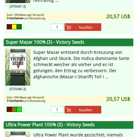
reinrassig ...
[075047-3]
[inkl. 10% Mwst zzgl.
Versand
]
20,57 US$
3 Hanfsamen
pro Verpackung
kaufen
Super Mazar 100% (3) - Victory Seeds
Super Mazar entstand durch Kreuzung von
Afghan und Skunk. Die Indica dominante Sorte
schmeckt weicher als vorher und es ist
gelungen, den Ertrag zu verbessern. Der
afghanische (Mazar-i-Shariff) Teil i ...
[075048-3]
[inkl. 10% Mwst zzgl.
Versand
]
20,57 US$
3 Hanfsamen
pro Verpackung
kaufen
Ultra Power Plant 100% (3) - Victory Seeds
Ultra Power Plant wurde gezüchtet, niemals