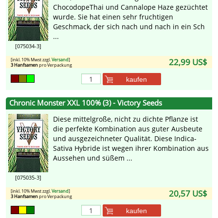
ChocodopeThai und Cannalope Haze gezüchtet
wurde. Sie hat einen sehr fruchtigen
Geschmack, der sich nach und nach in ein Sch
...
[075034-3]
[inkl. 10% Mwst zzgl.
Versand
]
22,99 US$
3 Hanfsamen
pro Verpackung
kaufen
Chronic Monster XXL 100% (3) - Victory Seeds
Diese mittelgroße, nicht zu dichte Pflanze ist
die perfekte Kombination aus guter Ausbeute
und ausgezeichneter Qualität. Diese Indica-
Sativa Hybride ist wegen ihrer Kombination aus
Aussehen und süßem ...
[075035-3]
[inkl. 10% Mwst zzgl.
Versand
]
20,57 US$
3 Hanfsamen
pro Verpackung
kaufen