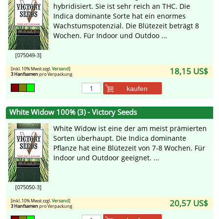
hybridisiert. Sie ist sehr reich an THC. Die
Indica dominante Sorte hat ein enormes
Wachstumspotenzial. Die Blütezeit beträgt 8
Wochen. Für Indoor und Outdoo ...
[075049-3]
[inkl. 10% Mwst zzgl.
Versand
]
18,15 US$
3 Hanfsamen
pro Verpackung
kaufen
White Widow 100% (3) - Victory Seeds
White Widow ist eine der am meist prämierten
Sorten überhaupt. Die Indica dominante
Pflanze hat eine Blütezeit von 7-8 Wochen. Für
Indoor und Outdoor geeignet. ...
[075050-3]
[inkl. 10% Mwst zzgl.
Versand
]
20,57 US$
3 Hanfsamen
pro Verpackung