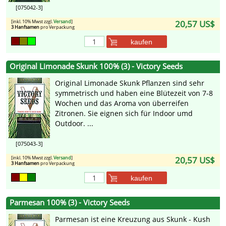
[075042-3]
[inkl. 10% Mwst zzgl.
Versand
]
20,57 US$
3 Hanfsamen
pro Verpackung
kaufen
Original Limonade Skunk 100% (3) - Victory Seeds
Original Limonade Skunk Pflanzen sind sehr
symmetrisch und haben eine Blütezeit von 7-8
Wochen und das Aroma von überreifen
Zitronen. Sie eignen sich für Indoor umd
Outdoor. ...
[075043-3]
[inkl. 10% Mwst zzgl.
Versand
]
20,57 US$
3 Hanfsamen
pro Verpackung
kaufen
Parmesan 100% (3) - Victory Seeds
Parmesan ist eine Kreuzung aus Skunk - Kush