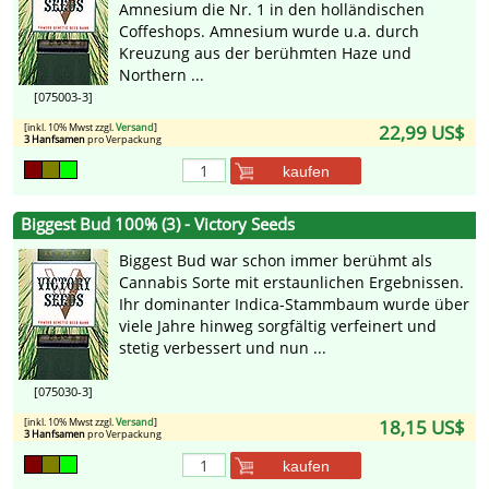
Amnesium die Nr. 1 in den holländischen
Coffeshops. Amnesium wurde u.a. durch
Kreuzung aus der berühmten Haze und
Northern ...
[075003-3]
[inkl. 10% Mwst zzgl.
Versand
]
22,99 US$
3 Hanfsamen
pro Verpackung
kaufen
Biggest Bud 100% (3) - Victory Seeds
Biggest Bud war schon immer berühmt als
Cannabis Sorte mit erstaunlichen Ergebnissen.
Ihr dominanter Indica-Stammbaum wurde über
viele Jahre hinweg sorgfältig verfeinert und
stetig verbessert und nun ...
[075030-3]
[inkl. 10% Mwst zzgl.
Versand
]
18,15 US$
3 Hanfsamen
pro Verpackung
kaufen