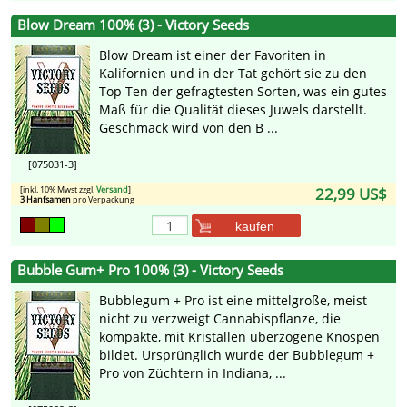
Blow Dream 100% (3) - Victory Seeds
Blow Dream ist einer der Favoriten in
Kalifornien und in der Tat gehört sie zu den
Top Ten der gefragtesten Sorten, was ein gutes
Maß für die Qualität dieses Juwels darstellt.
Geschmack wird von den B ...
[075031-3]
[inkl. 10% Mwst zzgl.
Versand
]
22,99 US$
3 Hanfsamen
pro Verpackung
kaufen
Bubble Gum+ Pro 100% (3) - Victory Seeds
Bubblegum + Pro ist eine mittelgroße, meist
nicht zu verzweigt Cannabispflanze, die
kompakte, mit Kristallen überzogene Knospen
bildet. Ursprünglich wurde der Bubblegum +
Pro von Züchtern in Indiana, ...