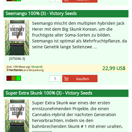
Seemango 100% (3) - Victory Seeds
Seemango mischt den multiplen hybriden Jack
Herer mit dem Big Skunk Korean, um die
fruchtigste aller Soma-Sorten zu bilden.
Seemango ist optimal als Mehrfruchtpflanze, da
seine Genetik lange Seitenzwe ...
[075046-3]
[inkl. 10% Mwst zzgl.
Versand
]
22,99 US$
3 Hanfsamen
pro Verpackung
kaufen
Super Extra Skunk 100% (3) - Victory Seeds
Super Extra Skunk war eines der ersten
ernstzunehmenden Projekte, die einen
Cannabis-Hybrid der nächsten Generation
hervorbrachten, indem sie den
bahnbrechenden Skunk # 1 mit einer uralten,