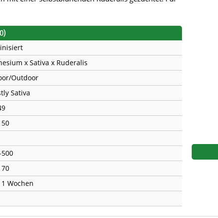
s
Mallorca Seeds
Seed Stockers
Seeds
Mandala
Seedy Simon
0)
inisiert
s
Medical Seeds Co.
Silent Seeds
esium x Sativa x Ruderalis
 Seeds
Ministry of Cannabis
Söllner - Vadda'
oor/Outdoor
tly Sativa
dhi
Paradise Seeds
Strain Hunters S
49
 the Great Gardener
Philosopher Seeds
Sumo Seeds
150
-500
170
11 Wochen