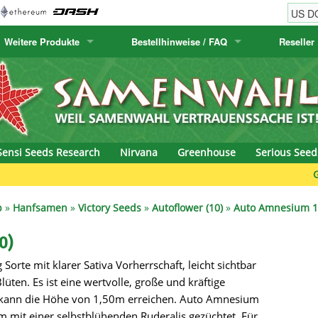
Weitere Produkte
Bestellhinweise / FAQ
Reseller
w
akteensamen
Humboldt Seed Company
Bestellhinweise
Positronics
E-MAIL ADR
& Caviar
anarische Flora
Humboldt Seeds
Versandhinweise
Prana Medical S
PASSWORT
s Seeds
Hyp3rids
FAQ
Pyramid Seeds
Sensi Seeds Research
Nirvana
Greenhouse
Serious Seed
etics
Kalashnikov Seeds
Resin Seeds
Green
rground Seeds
Kannabia
Ripper Seeds
p
»
Hanfsamen
»
Victory Seeds
»
Autoflower (10)
»
Auto Amnesium 1
ssion
K.C. Brains
Royal Queen See
0)
orte mit klarer Sativa Vorherrschaft, leicht sichtbar
eeds
krauTHCollective
Samsara Seeds
lüten. Es ist eine wertvolle, große und kräftige
eeds
La Semilla Automatica
Seedsman
ie kann die Höhe von 1,50m erreichen. Auto Amnesium
mit einer selbstblühenden Ruderalis gezüchtet. Für