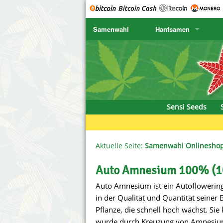
Samenwahl
Hanfsamen
SENSI SEEDS
CBD Cre
K
SENSI SEEDS RESEARCH
Chronic 
K
NIRVANA
Deliciou
Sensi Seeds
GREENHOUSE
DNA Gen
SERIOUS SEEDS
Dr. Unde
Aktuelle Seite:
Samenwahl Onlinesho
SPLIFF SEEDS
Dutch Pa
Auto Amnesium 100% (1
Auto Amnesium ist ein Autoflowering S
Ace Seeds
Empire S
in der Qualität und Quantität seiner B
Anaconda Seeds
Exotic S
Pflanze, die schnell hoch wächst. S
wurde durch Kreuzung von Amnesium 