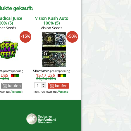
dukte gekauft:
adical Juice
Vision Kush Auto
00% (5)
100% (5)
per Seeds
Vision Seeds
-15%
-50%
en
pro Verpackung
5 Hanfsamen
pro Verpackung
6 US$
15,17 US$
4 US$
30,34 US$
kaufen
kaufen
Mwst zzgl.
Versand
]
[inkl. 10% Mwst zzgl.
Versand
]