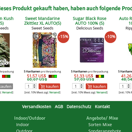
ieses Produkt gekauft haben, haben auch folgende Pro
on Kush
Sweet Mandarine
Sugar Black Rose
Auto R
5)
Zkittlez XL AUTO(5)
AUTO 100% (5)
1
Seeds
Sweet Seeds
Delicious Seeds
Rip
-15%
-10%
Verpackung
5 Hanfsamen
pro Verpackung
5 Hanfsamen
pro Verpackung
5 Hanfsam
$
51,57 US$
51,33 US$
41,2
60,67 US$
57,03 US$
48,5
kaufen
kaufen
kaufen
l.
Versand
]
[inkl. 10% Mwst zzgl.
Versand
]
[inkl. 10% Mwst zzgl.
Versand
]
[inkl. 10% 
Versandkosten
AGB
Datenschutz
Kontakt
Indoor/Outdoor
Angebote/ Mixe
Indoor
Sorten Mixe
Outdoor
Sonderangebote