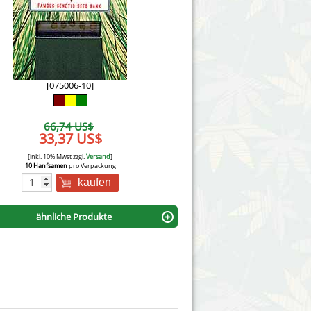
Victory Seeds
Vision Seeds
White Label Seeds
[075006-10]
s Marijuanabam
World of Seeds
66,74 US$
eedbank
33,37 US$
CBD Nutzhanfsamen
[inkl. 10% Mwst zzgl.
Versand
]
10 Hanfsamen
pro Verpackung
kaufen
ähnliche Produkte