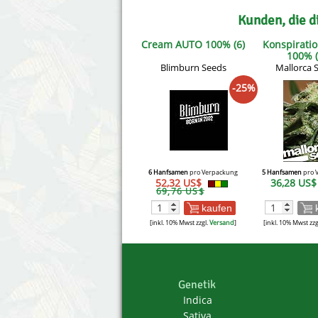
Kunden, die d
Cream AUTO 100% (6)
Konspirati
100% (
Blimburn Seeds
Mallorca 
-25%
6 Hanfsamen
pro Verpackung
5 Hanfsamen
pro 
52,32 US$
36,28 US
69,76 US$
kaufen
[inkl. 10% Mwst zzgl.
Versand
]
[inkl. 10% Mwst zzg
Genetik
Indica
Sativa