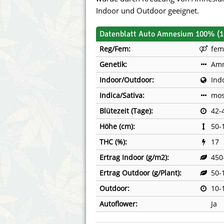
Annabelle´s Garden
Fast Bud
Indoor und Outdoor geeignet.
Barney´s Farm
Female 
Datenblatt Auto Amnesium 100% (1
Reg/Fem:
fem
Blimburn Seeds
G13 Lab
Genetik:
Amn
Bulk Seed Bank
Genehtik
Indoor/Outdoor:
Ind
Indica/Sativa:
mos
Bulldog Seeds
Green Bo
Blütezeit (Tage):
42-
Cannabella Genetics
House of
Höhe (cm):
50-
THC (%):
17
Ertrag Indoor (g/m2):
450
Ertrag Outdoor (g/Plant):
50-
Outdoor:
10-
Autoflower:
Ja