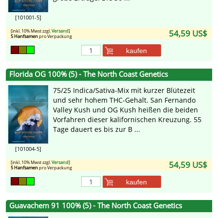
[101001-5]
[inkl. 10% Mwst zzgl.
Versand
]
54,59 US$
5 Hanfsamen
pro Verpackung
kaufen
Florida OG 100% (5) - The North Coast Genetics
75/25 Indica/Sativa-Mix mit kurzer Blütezeit
und sehr hohem THC-Gehalt. San Fernando
Valley Kush und OG Kush heißen die beiden
Vorfahren dieser kalifornischen Kreuzung. 55
Tage dauert es bis zur B ...
[101004-5]
[inkl. 10% Mwst zzgl.
Versand
]
54,59 US$
5 Hanfsamen
pro Verpackung
kaufen
Guavachem 91 100% (5) - The North Coast Genetics