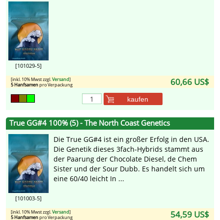
[101029-5]
[inkl. 10% Mwst zzgl.
Versand
]
60,66 US$
5 Hanfsamen
pro Verpackung
kaufen
True GG#4 100% (5) - The North Coast Genetics
Die True GG#4 ist ein großer Erfolg in den USA.
Die Genetik dieses 3fach-Hybrids stammt aus
der Paarung der Chocolate Diesel, de Chem
Sister und der Sour Dubb. Es handelt sich um
eine 60/40 leicht In ...
[101003-5]
[inkl. 10% Mwst zzgl.
Versand
]
54,59 US$
5 Hanfsamen
pro Verpackung