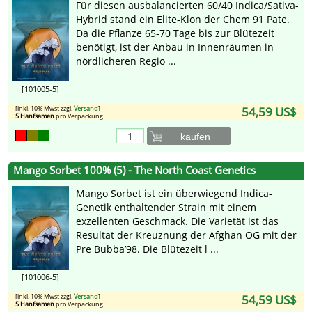
Für diesen ausbalancierten 60/40 Indica/Sativa-
Hybrid stand ein Elite-Klon der Chem 91 Pate.
Da die Pflanze 65-70 Tage bis zur Blütezeit
benötigt, ist der Anbau in Innenräumen in
nördlicheren Regio ...
[101005-5]
[inkl. 10% Mwst zzgl.
Versand
]
54,59 US$
5 Hanfsamen
pro Verpackung
kaufen
Mango Sorbet 100% (5) - The North Coast Genetics
Mango Sorbet ist ein überwiegend Indica-
Genetik enthaltender Strain mit einem
exzellenten Geschmack. Die Varietät ist das
Resultat der Kreuznung der Afghan OG mit der
Pre Bubba’98. Die Blütezeit l ...
[101006-5]
[inkl. 10% Mwst zzgl.
Versand
]
54,59 US$
5 Hanfsamen
pro Verpackung