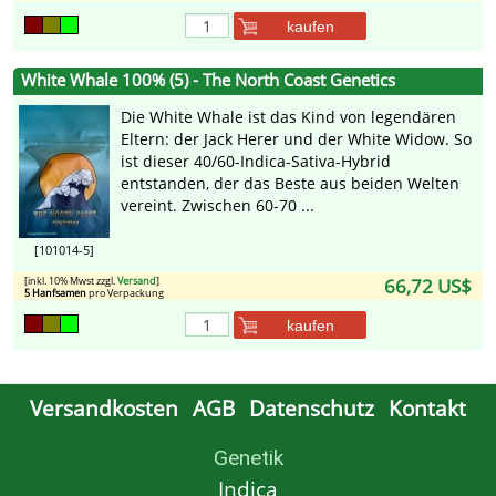
kaufen
White Whale 100% (5) - The North Coast Genetics
Die White Whale ist das Kind von legendären
Eltern: der Jack Herer und der White Widow. So
ist dieser 40/60-Indica-Sativa-Hybrid
entstanden, der das Beste aus beiden Welten
vereint. Zwischen 60-70 ...
[101014-5]
[inkl. 10% Mwst zzgl.
Versand
]
66,72 US$
5 Hanfsamen
pro Verpackung
kaufen
Versandkosten
AGB
Datenschutz
Kontakt
Genetik
Indica