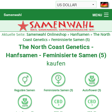
Samenwahl
MENU
Hanfsamen
Weitere Produkte
Aktuelle Seite:
Samenwahl Onlineshop
»
Hanfsamen
»
The North
Coast Genetics
»
Feminisierte Samen (5)
Bestellhinweise / FAQ
The North Coast Genetics -
Reseller
Hanfsamen - Feminisierte Samen (5)
kaufen
Reguläre Samen
Feminisierte Samen (3)
Autoflower (3)