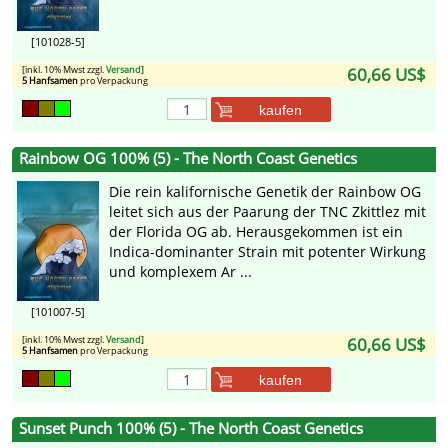
[101028-5]
[inkl. 10% Mwst zzgl.
Versand
]
60,66 US$
5 Hanfsamen
pro Verpackung
kaufen
Rainbow OG 100% (5) - The North Coast Genetics
Die rein kalifornische Genetik der Rainbow OG
leitet sich aus der Paarung der TNC Zkittlez mit
der Florida OG ab. Herausgekommen ist ein
Indica-dominanter Strain mit potenter Wirkung
und komplexem Ar ...
[101007-5]
[inkl. 10% Mwst zzgl.
Versand
]
60,66 US$
5 Hanfsamen
pro Verpackung
kaufen
Sunset Punch 100% (5) - The North Coast Genetics