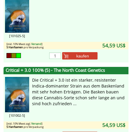
[101025-5]
[inkl. 10% Mwst zzgl.
Versand
]
54,59 US$
5 Hanfsamen
pro Verpackung
kaufen
Critical + 3.0 100% (5) - The North Coast Genetics
Die Critical + 3.0 ist ein starker, resistenter
Indica-dominanter Strain aus dem Baskenland
mit sehr hohen Erträgen. Die Basken bauen
diese Cannabis-Sorte schon sehr lange an und
sind hoch zufrieden ...
[101002-5]
[inkl. 10% Mwst zzgl.
Versand
]
54,59 US$
5 Hanfsamen
pro Verpackung