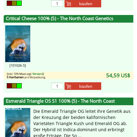
kaufen
Critical Cheese 100% (5) - The North Coast Genetics
[101026-5]
[inkl. 10% Mwst zzgl.
Versand
]
54,59 US$
5 Hanfsamen
pro Verpackung
kaufen
Esmerald Triangle OS S1 100% (5) - The North Coast
Genetics
Die Emerald Triangle OG leitet ihre Genetik aus
der Kreuzung der beiden kalifornischen
Varietäten Triangle Kush und Emerald OG ab.
Der Hybrid ist Indica-dominant und erbringt
große Erträge. Die So ...