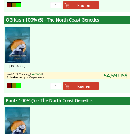
kaufen
OG Kush 100% (5) - The North Coast Genetics
[101027-5]
[inkl. 10% Mwst zzgl.
Versand
]
54,59 US$
5 Hanfsamen
pro Verpackung
kaufen
Puntz 100% (5) - The North Coast Genetics