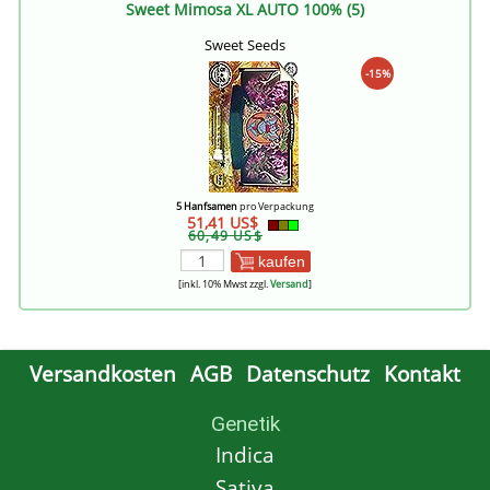
Sweet Mimosa XL AUTO 100% (5)
Sweet Seeds
-15%
5 Hanfsamen
pro Verpackung
51,41 US$
60,49 US$
kaufen
[inkl. 10% Mwst zzgl.
Versand
]
Versandkosten
AGB
Datenschutz
Kontakt
Genetik
Indica
Sativa