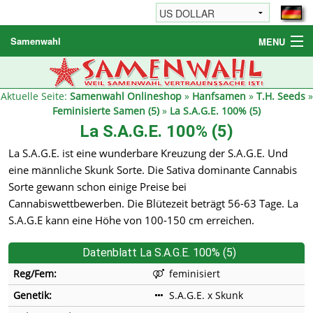
Samenwahl
MENU
Hanfsamen
Weitere Produkte
Aktuelle Seite:
Samenwahl Onlineshop
»
Hanfsamen
»
T.H. Seeds
»
Feminisierte Samen (5)
»
La S.A.G.E. 100% (5)
Bestellhinweise / FAQ
La S.A.G.E. 100% (5)
Reseller
La S.A.G.E. ist eine wunderbare Kreuzung der S.A.G.E. Und
eine männliche Skunk Sorte. Die Sativa dominante Cannabis
Sorte gewann schon einige Preise bei
Cannabiswettbewerben. Die Blütezeit beträgt 56-63 Tage. La
S.A.G.E kann eine Höhe von 100-150 cm erreichen.
Datenblatt La S.A.G.E. 100% (5)
Reg/Fem:
feminisiert
Genetik:
S.A.G.E. x Skunk