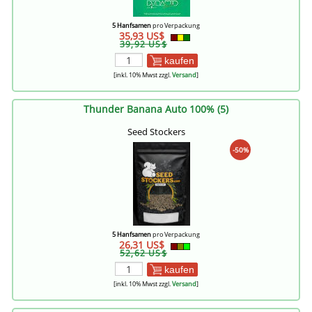
5 Hanfsamen
pro Verpackung
35,93 US$
39,92 US$
kaufen
[inkl. 10% Mwst zzgl.
Versand
]
Thunder Banana Auto 100% (5)
Seed Stockers
-50%
5 Hanfsamen
pro Verpackung
26,31 US$
52,62 US$
kaufen
[inkl. 10% Mwst zzgl.
Versand
]