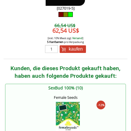
[027019-5]
66,54 US$
62,54 US$
[inkl. 10% Mwst zzgl.
Versand
]
5 Hanfsamen
pro Verpackung
kaufen
Kunden, die dieses Produkt gekauft haben,
haben auch folgende Produkte gekauft:
SexBud 100% (10)
Female Seeds
-12%