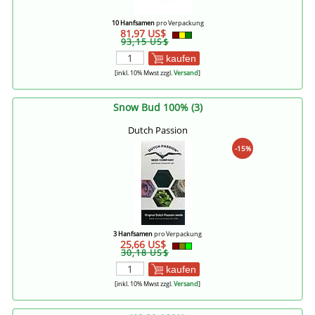
10 Hanfsamen
pro Verpackung
81,97 US$
93,15 US$
kaufen
[inkl. 10% Mwst zzgl.
Versand
]
Snow Bud 100% (3)
Dutch Passion
-15%
3 Hanfsamen
pro Verpackung
25,66 US$
30,18 US$
kaufen
[inkl. 10% Mwst zzgl.
Versand
]