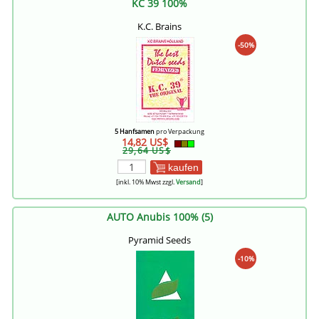
KC 39 100%
K.C. Brains
-50%
5 Hanfsamen
pro Verpackung
14,82 US$
29,64 US$
kaufen
[inkl. 10% Mwst zzgl.
Versand
]
AUTO Anubis 100% (5)
Pyramid Seeds
-10%