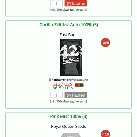
kaufen
[inkl. 10% Mwst zzgl.
Versand
]
Gorilla Zkittlez Auto 100% (5)
Fast Buds
-20%
5 Hanfsamen
pro Verpackung
53,27 US$
66,59 US$
kaufen
[inkl. 10% Mwst zzgl.
Versand
]
Pink Mist 100% (3)
Royal Queen Seeds
-12%