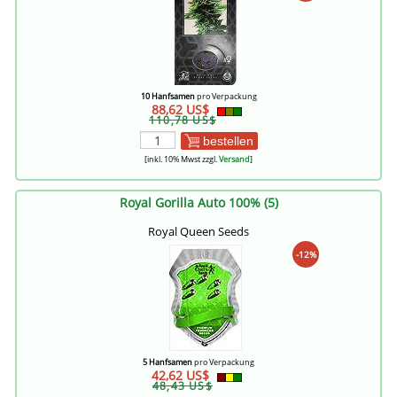
10 Hanfsamen
pro Verpackung
88,62 US$
110,78 US$
bestellen
[inkl. 10% Mwst zzgl.
Versand
]
Royal Gorilla Auto 100% (5)
Royal Queen Seeds
-12%
5 Hanfsamen
pro Verpackung
42,62 US$
48,43 US$