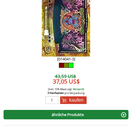
[014041-3]
43,59 US$
37,05 US$
[inkl. 10% Mwst zzgl.
Versand
]
3 Hanfsamen
pro Verpackung
kaufen
ähnliche Produkte