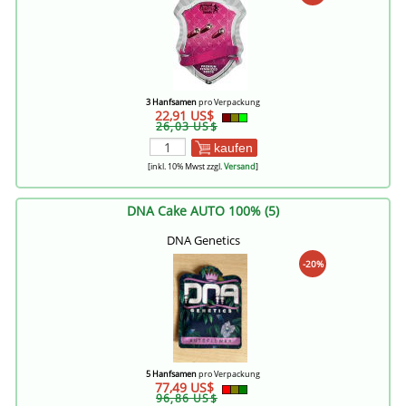
3 Hanfsamen
pro Verpackung
22,91 US$
26,03 US$
kaufen
[inkl. 10% Mwst zzgl.
Versand
]
DNA Cake AUTO 100% (5)
DNA Genetics
-20%
5 Hanfsamen
pro Verpackung
77,49 US$
96,86 US$