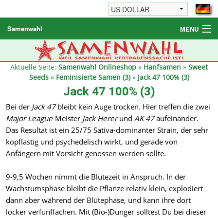
Samenwahl
MENU
Hanfsamen
Weitere Produkte
Aktuelle Seite:
Samenwahl Onlineshop
»
Hanfsamen
»
Sweet
Seeds
»
Feminisierte Samen (3)
»
Jack 47 100% (3)
Bestellhinweise / FAQ
Jack 47 100% (3)
Reseller
Bei der
Jack 47
bleibt kein Auge trocken. Hier treffen die zwei
Major League
-Meister
Jack Herer
und
AK 47
aufeinander.
Das Resultat ist ein 25/75 Sativa-dominanter Strain, der sehr
kopflastig und psychedelisch wirkt, und gerade von
Anfängern mit Vorsicht genossen werden sollte.
9-9,5 Wochen nimmt die Blütezeit in Anspruch. In der
Wachstumsphase bleibt die Pflanze relativ klein, explodiert
dann aber während der Blütephase, und kann ihre dort
locker verfünffachen. Mit (Bio-)Dünger solltest Du bei dieser