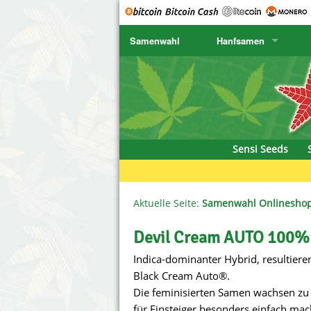
Samenwahl
Hanfsamen
SENSI SEEDS
CBD Cre
K
SENSI SEEDS RESEARCH
Chronic 
K
NIRVANA
Deliciou
Sensi Seeds
GREENHOUSE
DNA Gen
SERIOUS SEEDS
Dr. Unde
Aktuelle Seite:
Samenwahl Onlinesho
SPLIFF SEEDS
Dutch Pa
Devil Cream AUTO 100% 
Indica-dominanter Hybrid, resultier
Ace Seeds
Empire S
Black Cream Auto®.
Anaconda Seeds
Exotic S
Die feminisierten Samen wachsen zu
für Einsteiger besonders einfach mac