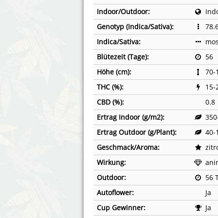
Indoor/Outdoor:
Ind
Genotyp (Indica/Sativa):
78.
Indica/Sativa:
mos
Blütezeit (Tage):
56
Höhe (cm):
70-
THC (%):
15-
CBD (%):
0.8
Ertrag Indoor (g/m2):
350
Ertrag Outdoor (g/Plant):
40-
Geschmack/Aroma:
zitr
Wirkung:
ani
Outdoor:
56 
Autoflower:
Ja
Cup Gewinner:
Ja