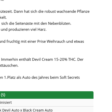
s
Mallorca Seeds
Seed Stockers
lütezeit. Dann hat sich die robust wachsende Pflanze
Seeds
Mandala
Seedy Simon
elt.
sich die Seitenäste mit den Nebenblüten.
s
Medical Seeds Co.
Silent Seeds
 und produzieren viel Harz.
 Seeds
Ministry of Cannabis
Söllner - Vadda'
d fruchtig mit einer Prise Weihrauch und etwas
dhi
Paradise Seeds
Strain Hunters S
t. Immerhin enthält Devil Cream 15-20% THC. Der
 the Great Gardener
Philosopher Seeds
Sumo Seeds
nttäuschen.
1.Platz als Auto des Jahres beim Soft Secrets
(5)
inisiert
k Devil Auto x Black Cream Auto