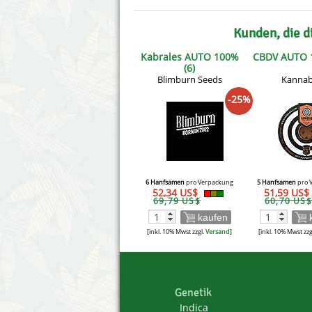
Kunden, die d
Kabrales AUTO 100%
CBDV AUTO 1
(6)
Blimburn Seeds
Kannab
-25%
6 Hanfsamen
pro Verpackung
5 Hanfsamen
pro 
52,34 US$
51,59 US$
69,79 US$
60,70 US$
kaufen
[inkl. 10% Mwst zzgl.
Versand
]
[inkl. 10% Mwst zzg
Genetik
Indica