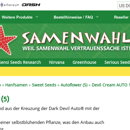
Weitere Produkte
Bestellhinweise / FAQ
Reseller
w
akteensamen
Humboldt Seed Company
Bestellhinweise
Positronics
E-MAIL ADR
& Caviar
anarische Flora
Humboldt Seeds
Versandhinweise
Prana Medical S
PASSWORT
s Seeds
Hyp3rids
FAQ
Pyramid Seeds
Sensi Seeds Research
Nirvana
Greenhouse
Serious Seed
etics
Kalashnikov Seeds
Resin Seeds
rground Seeds
Kannabia
Ripper Seeds
p
»
Hanfsamen
»
Sweet Seeds
»
Autoflower (5)
»
Devil Cream AUTO 1
ssion
K.C. Brains
Royal Queen See
(5)
end aus der Kreuzung der Dark Devil Auto® mit der
eeds
krauTHCollective
Samsara Seeds
eeds
La Semilla Automatica
Seedsman
 einer selbstblühenden Pflanze, was den Anbau auch
ht.