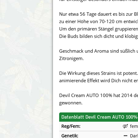
Annabelle´s Garden
Fast Bud
Nur etwa 56 Tage dauert es bis zur B
Barney´s Farm
Female 
zu einer Höhe von 70-120 cm entwick
Um den primären Stängel gruppieren 
Blimburn Seeds
G13 Lab
Die Buds bilden sich dicht und klobig
Bulk Seed Bank
Genehtik
Geschmack und Aroma sind süßlich un
Zitronigem.
Bulldog Seeds
Green Bo
Die Wirkung dieses Strains ist poten
Cannabella Genetics
House of
animierende Effekt wird Dich nicht e
Devil Cream AUTO 100% hat 2014 den 
gewonnen.
Datenblatt Devil Cream AUTO 100% 
Reg/Fem:
fem
Genetik:
Dar