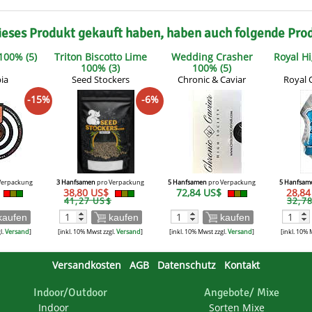
ieses Produkt gekauft haben, haben auch folgende Pro
00% (5)
Triton Biscotto Lime
Wedding Crasher
Royal H
100% (3)
100% (5)
ia
Seed Stockers
Chronic & Caviar
Royal 
-15%
-6%
Verpackung
3 Hanfsamen
pro Verpackung
5 Hanfsamen
pro Verpackung
5 Hanfsam
38,80 US$
72,84 US$
28,8
41,27 US$
32,7
kaufen
kaufen
kaufen
l.
Versand
]
[inkl. 10% Mwst zzgl.
Versand
]
[inkl. 10% Mwst zzgl.
Versand
]
[inkl. 10% 
Versandkosten
AGB
Datenschutz
Kontakt
Indoor/Outdoor
Angebote/ Mixe
Indoor
Sorten Mixe