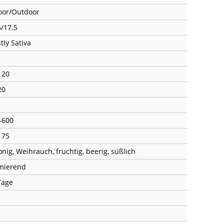
oor/Outdoor
6/17.5
tly Sativa
120
20
-600
175
onig, Weihrauch, fruchtig, beerig, süßlich
mierend
Tage