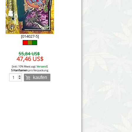
Victory Seeds
Vision Seeds
White Label Seeds
[014027-5]
s Marijuanabam
World of Seeds
55,84 US$
eedbank
47,46 US$
CBD Nutzhanfsamen
[inkl. 10% Mwst zzgl.
Versand
]
5 Hanfsamen
pro Verpackung
kaufen