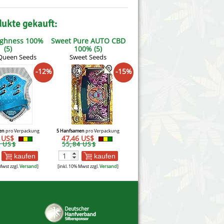
dukte gekauft:
ighness 100%
Sweet Pure AUTO CBD
(5)
100% (5)
Queen Seeds
Sweet Seeds
-12%
-15%
en
pro Verpackung
5 Hanfsamen
pro Verpackung
4 US$
47,46 US$
8 US$
55,84 US$
kaufen
kaufen
Mwst zzgl.
Versand
]
[inkl. 10% Mwst zzgl.
Versand
]