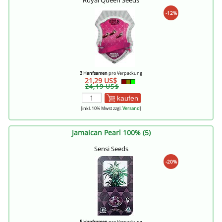
Royal Queen Seeds
-12%
3 Hanfsamen
pro Verpackung
21,29 US$
24,19 US$
kaufen
[inkl. 10% Mwst zzgl.
Versand
]
Jamaican Pearl 100% (5)
Sensi Seeds
-20%
5 Hanfsamen
pro Verpackung