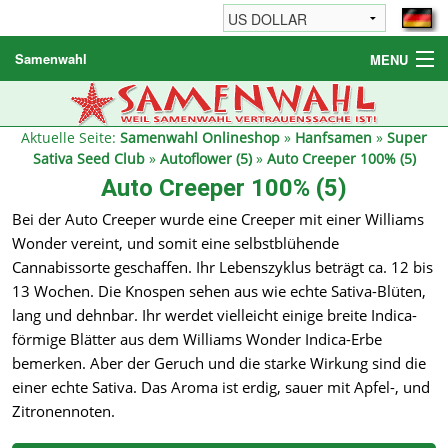
Samenwahl
MENU
Hanfsamen
Weitere Produkte
Aktuelle Seite:
Samenwahl Onlineshop
»
Hanfsamen
»
Super
Sativa Seed Club
»
Autoflower (5)
»
Auto Creeper 100% (5)
Bestellhinweise / FAQ
Auto Creeper 100% (5)
Reseller
Bei der Auto Creeper wurde eine Creeper mit einer Williams
Wonder vereint, und somit eine selbstblühende
Cannabissorte geschaffen. Ihr Lebenszyklus beträgt ca. 12 bis
13 Wochen. Die Knospen sehen aus wie echte Sativa-Blüten,
lang und dehnbar. Ihr werdet vielleicht einige breite Indica-
förmige Blätter aus dem Williams Wonder Indica-Erbe
bemerken. Aber der Geruch und die starke Wirkung sind die
einer echte Sativa. Das Aroma ist erdig, sauer mit Apfel-, und
Zitronennoten.