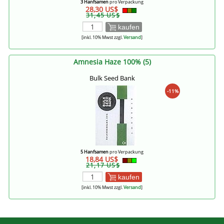
3 Hanfsamen
pro Verpackung
28,30 US$
31,45 US$
kaufen
[inkl. 10% Mwst zzgl.
Versand
]
Amnesia Haze 100% (5)
Bulk Seed Bank
-11%
5 Hanfsamen
pro Verpackung
18,84 US$
21,17 US$
kaufen
[inkl. 10% Mwst zzgl.
Versand
]