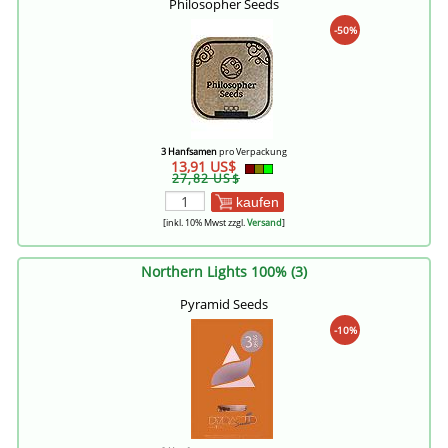
Philosopher Seeds
-50%
3 Hanfsamen
pro Verpackung
13,91 US$
27,82 US$
kaufen
[inkl. 10% Mwst zzgl.
Versand
]
Northern Lights 100% (3)
Pyramid Seeds
-10%