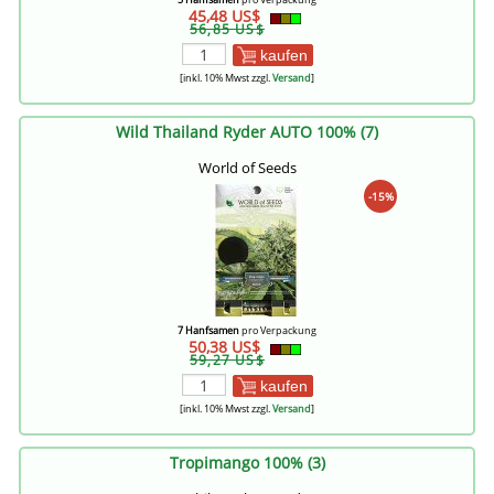
45,48 US$
56,85 US$
kaufen
[inkl. 10% Mwst zzgl.
Versand
]
Wild Thailand Ryder AUTO 100% (7)
World of Seeds
-15%
7 Hanfsamen
pro Verpackung
50,38 US$
59,27 US$
kaufen
[inkl. 10% Mwst zzgl.
Versand
]
Tropimango 100% (3)