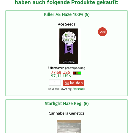
haben auch folgende Produkte gekauft:
Killer A5 Haze 100% (5)
Ace Seeds
-20%
5 Hanfsamen
pro Verpackung
77,69 US$
97,11 US$
kaufen
[inkl. 10% Mwst zzgl.
Versand
]
Starlight Haze Reg. (6)
Cannabella Genetics