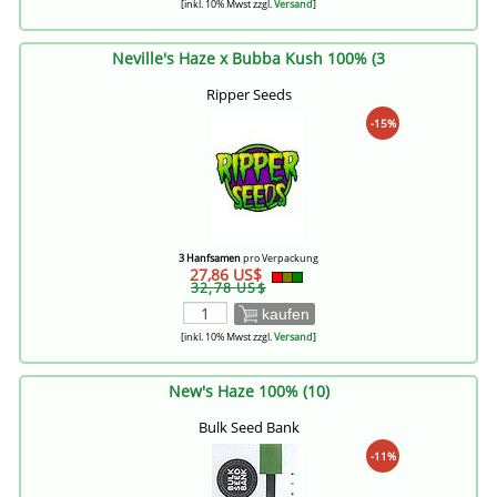
[inkl. 10% Mwst zzgl.
Versand
]
Neville's Haze x Bubba Kush 100% (3
Ripper Seeds
-15%
3 Hanfsamen
pro Verpackung
27,86 US$
32,78 US$
kaufen
[inkl. 10% Mwst zzgl.
Versand
]
New's Haze 100% (10)
Bulk Seed Bank
-11%