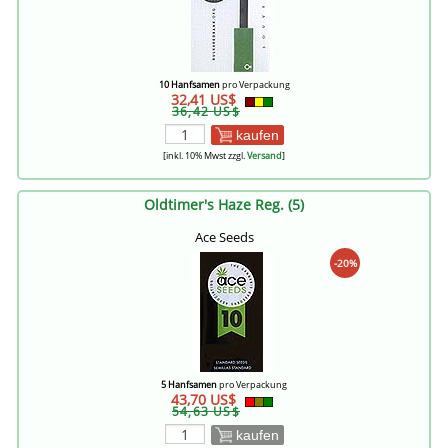
10 Hanfsamen
pro Verpackung
32,41 US$
36,42 US$
kaufen
[inkl. 10% Mwst zzgl.
Versand
]
Oldtimer's Haze Reg. (5)
Ace Seeds
-20%
5 Hanfsamen
pro Verpackung
43,70 US$
54,63 US$
kaufen