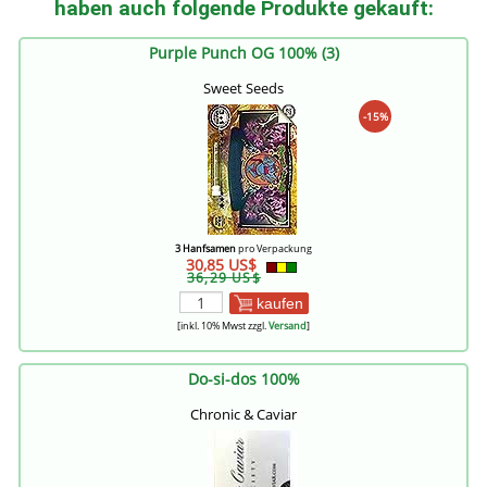
haben auch folgende Produkte gekauft:
Purple Punch OG 100% (3)
Sweet Seeds
-15%
3 Hanfsamen
pro Verpackung
30,85 US$
36,29 US$
kaufen
[inkl. 10% Mwst zzgl.
Versand
]
Do-si-dos 100%
Chronic & Caviar