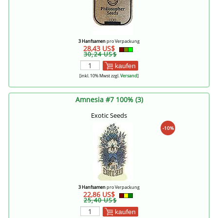
3 Hanfsamen
pro Verpackung
28,43 US$
30,24 US$
kaufen
[inkl. 10% Mwst zzgl.
Versand
]
Amnesia #7 100% (3)
Exotic Seeds
-10%
3 Hanfsamen
pro Verpackung
22,86 US$
25,40 US$
kaufen