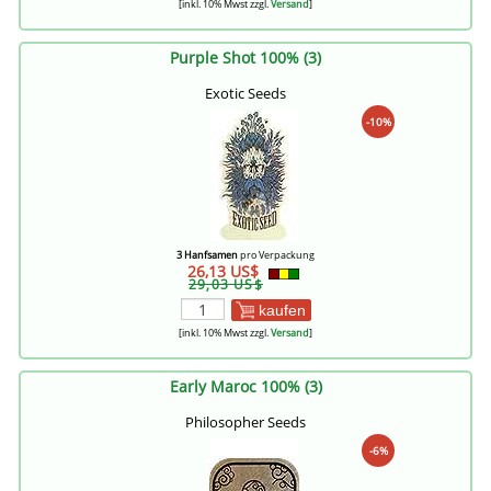
[inkl. 10% Mwst zzgl.
Versand
]
Purple Shot 100% (3)
Exotic Seeds
-10%
3 Hanfsamen
pro Verpackung
26,13 US$
29,03 US$
kaufen
[inkl. 10% Mwst zzgl.
Versand
]
Early Maroc 100% (3)
Philosopher Seeds
-6%