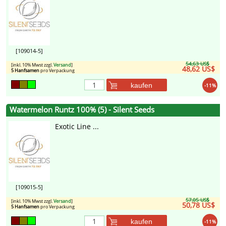
[109014-5]
54,63 US$
[inkl. 10% Mwst zzgl.
Versand
]
48,62 US$
5 Hanfsamen
pro Verpackung
kaufen
-11%
Watermelon Runtz 100% (5) - Silent Seeds
Exotic Line ...
[109015-5]
57,05 US$
[inkl. 10% Mwst zzgl.
Versand
]
50,78 US$
5 Hanfsamen
pro Verpackung
kaufen
-11%