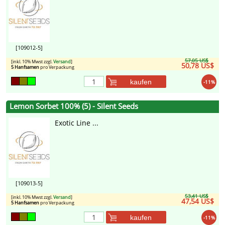
[109012-5]
57,05 US$
[inkl. 10% Mwst zzgl.
Versand
]
50,78 US$
5 Hanfsamen
pro Verpackung
kaufen
-11%
Lemon Sorbet 100% (5) - Silent Seeds
Exotic Line ...
[109013-5]
53,41 US$
[inkl. 10% Mwst zzgl.
Versand
]
47,54 US$
5 Hanfsamen
pro Verpackung
kaufen
-11%