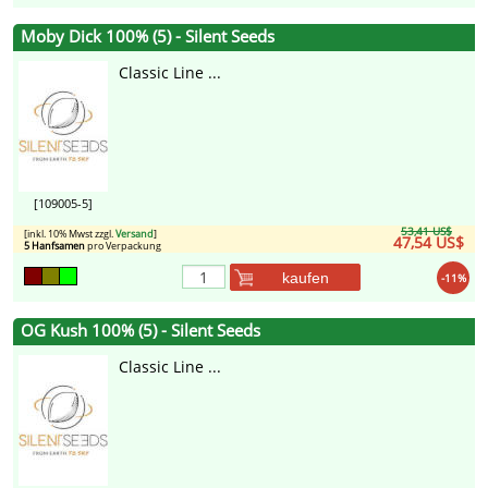
Moby Dick 100% (5) - Silent Seeds
Classic Line ...
[109005-5]
53,41 US$
[inkl. 10% Mwst zzgl.
Versand
]
47,54 US$
5 Hanfsamen
pro Verpackung
kaufen
-11%
OG Kush 100% (5) - Silent Seeds
Classic Line ...