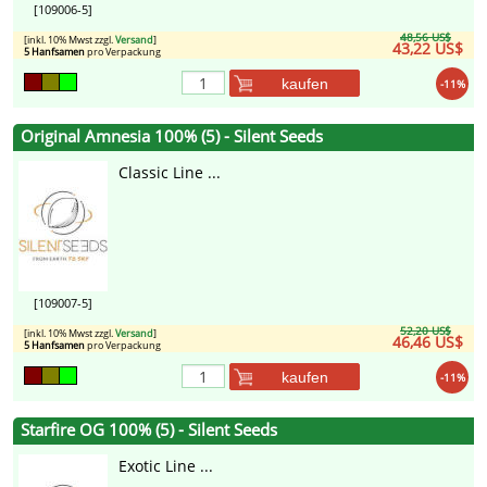
[109006-5]
48,56 US$
[inkl. 10% Mwst zzgl.
Versand
]
43,22 US$
5 Hanfsamen
pro Verpackung
kaufen
-11%
Original Amnesia 100% (5) - Silent Seeds
Classic Line ...
[109007-5]
52,20 US$
[inkl. 10% Mwst zzgl.
Versand
]
46,46 US$
5 Hanfsamen
pro Verpackung
kaufen
-11%
Starfire OG 100% (5) - Silent Seeds
Exotic Line ...