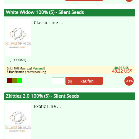
White Widow 100% (5) - Silent Seeds
Classic Line ...
[109008-5]
48,56 US$
[inkl. 10% Mwst zzgl.
Versand
]
43,22 US$
5 Hanfsamen
pro Verpackung
kaufen
-11%
Zkittlez 2.0 100% (5) - Silent Seeds
Exotic Line ...