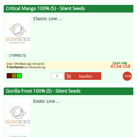
Critical Mango 100% (5) - Silent Seeds
Classic Line ...
[109002-5]
53,41 US$
[inkl. 10% Mwst zzgl.
Versand
]
47,54 US$
5 Hanfsamen
pro Verpackung
kaufen
-11%
Gorilla Frost 100% (5) - Silent Seeds
Exotic Line ...