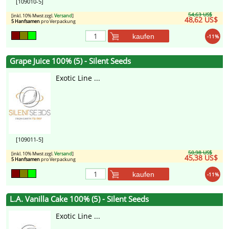
[109010-5]
54,63 US$
[inkl. 10% Mwst zzgl.
Versand
]
48,62 US$
5 Hanfsamen
pro Verpackung
kaufen
-11%
Grape Juice 100% (5) - Silent Seeds
Exotic Line ...
[109011-5]
50,98 US$
[inkl. 10% Mwst zzgl.
Versand
]
45,38 US$
5 Hanfsamen
pro Verpackung
kaufen
-11%
L.A. Vanilla Cake 100% (5) - Silent Seeds
Exotic Line ...