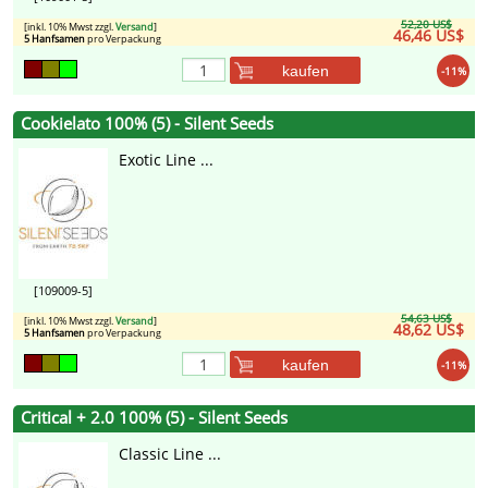
52,20 US$
[inkl. 10% Mwst zzgl.
Versand
]
46,46 US$
5 Hanfsamen
pro Verpackung
kaufen
-11%
Cookielato 100% (5) - Silent Seeds
Exotic Line ...
[109009-5]
54,63 US$
[inkl. 10% Mwst zzgl.
Versand
]
48,62 US$
5 Hanfsamen
pro Verpackung
kaufen
-11%
Critical + 2.0 100% (5) - Silent Seeds
Classic Line ...