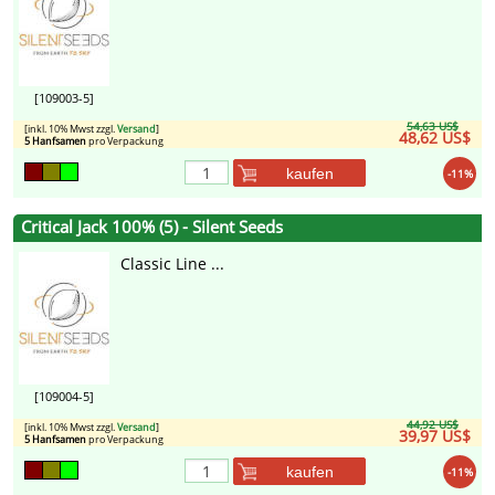
[109003-5]
54,63 US$
[inkl. 10% Mwst zzgl.
Versand
]
48,62 US$
5 Hanfsamen
pro Verpackung
kaufen
-11%
Critical Jack 100% (5) - Silent Seeds
Classic Line ...
[109004-5]
44,92 US$
[inkl. 10% Mwst zzgl.
Versand
]
39,97 US$
5 Hanfsamen
pro Verpackung
kaufen
-11%