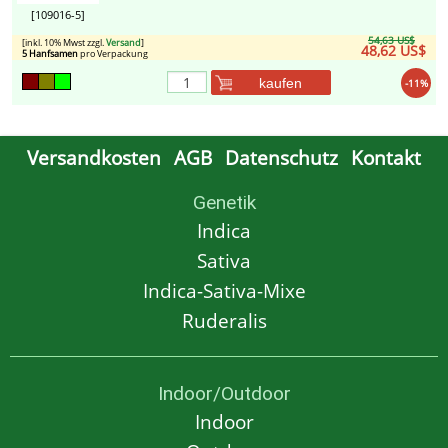
[109016-5]
54,63 US$
[inkl. 10% Mwst zzgl.
Versand
]
48,62 US$
5 Hanfsamen
pro Verpackung
kaufen
-11%
Versandkosten
AGB
Datenschutz
Kontakt
Genetik
Indica
Sativa
Indica-Sativa-Mixe
Ruderalis
Indoor/Outdoor
Indoor