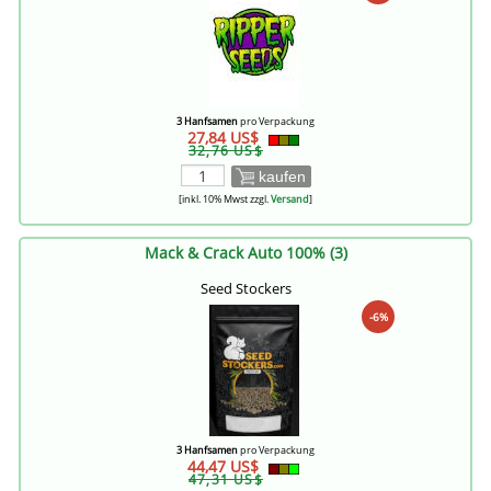
3 Hanfsamen
pro Verpackung
27,84 US$
32,76 US$
kaufen
[inkl. 10% Mwst zzgl.
Versand
]
Mack & Crack Auto 100% (3)
Seed Stockers
-6%
3 Hanfsamen
pro Verpackung
44,47 US$
47,31 US$