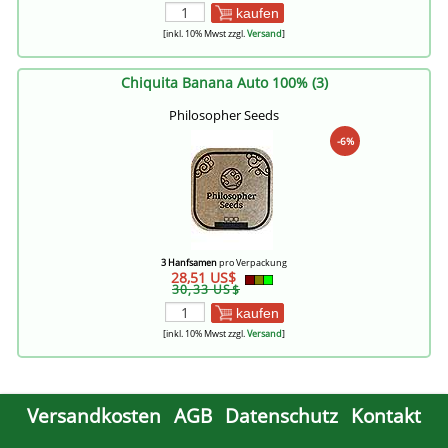
kaufen
[inkl. 10% Mwst zzgl.
Versand
]
Chiquita Banana Auto 100% (3)
Philosopher Seeds
-6%
3 Hanfsamen
pro Verpackung
28,51 US$
30,33 US$
kaufen
[inkl. 10% Mwst zzgl.
Versand
]
Versandkosten
AGB
Datenschutz
Kontakt