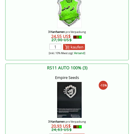
3 Hanfsamen
pro Verpackung
24,55 US$
27,90 US$
kaufen
[inkl. 10% Mwst zzgl.
Versand
]
RS11 AUTO 100% (3)
Empire Seeds
-15%
3 Hanfsamen
pro Verpackung
20,93 US$
24,63 US$