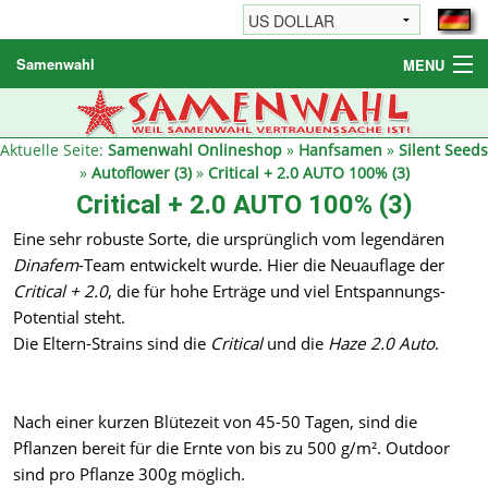
Samenwahl
MENU
Hanfsamen
Weitere Produkte
Aktuelle Seite:
Samenwahl Onlineshop
»
Hanfsamen
»
Silent Seeds
»
Autoflower (3)
»
Critical + 2.0 AUTO 100% (3)
Bestellhinweise / FAQ
Critical + 2.0 AUTO 100% (3)
Reseller
Eine sehr robuste Sorte, die ursprünglich vom legendären
Dinafem
-Team entwickelt wurde. Hier die Neuauflage der
Critical + 2.0
, die für hohe Erträge und viel Entspannungs-
Potential steht.
Die Eltern-Strains sind die
Critical
und die
Haze 2.0 Auto
.
Nach einer kurzen Blütezeit von 45-50 Tagen, sind die
Pflanzen bereit für die Ernte von bis zu 500 g/m². Outdoor
sind pro Pflanze 300g möglich.