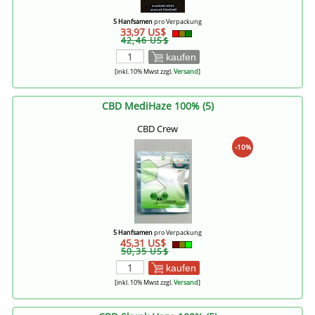
5 Hanfsamen
pro Verpackung
33,97 US$
42,46 US$
kaufen
[inkl. 10% Mwst zzgl.
Versand
]
CBD MediHaze 100% (5)
CBD Crew
-10%
5 Hanfsamen
pro Verpackung
45,31 US$
50,35 US$
kaufen
[inkl. 10% Mwst zzgl.
Versand
]