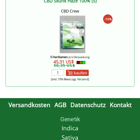
CBD Skunk Haze 100% (5)
CBD Crew
-10%
5 Hanfsamen
pro Verpackung
45,31 US$
50,35 US$
kaufen
[inkl. 10% Mwst zzgl.
Versand
]
Versandkosten
AGB
Datenschutz
Kontakt
Genetik
Indica
Sativa