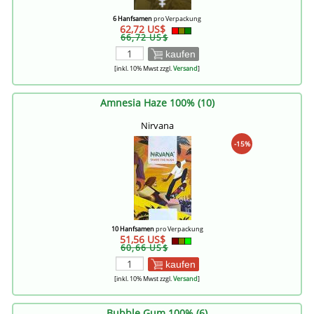
6 Hanfsamen
pro Verpackung
62,72 US$
66,72 US$
kaufen
[inkl. 10% Mwst zzgl.
Versand
]
Amnesia Haze 100% (10)
Nirvana
-15%
10 Hanfsamen
pro Verpackung
51,56 US$
60,66 US$
kaufen
[inkl. 10% Mwst zzgl.
Versand
]
Bubble Gum 100% (6)