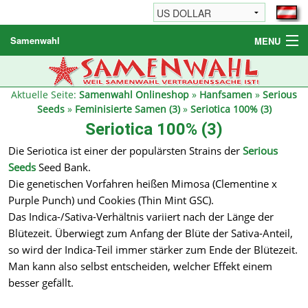
Samenwahl
MENU
Hanfsamen
Weitere Produkte
Aktuelle Seite:
Samenwahl Onlineshop
»
Hanfsamen
»
Serious
Seeds
»
Feminisierte Samen (3)
»
Seriotica 100% (3)
Bestellhinweise / FAQ
Seriotica 100% (3)
Reseller
Die Seriotica ist einer der populärsten Strains der
Serious
Seeds
Seed Bank.
Die genetischen Vorfahren heißen Mimosa (Clementine x
Purple Punch) und Cookies (Thin Mint GSC).
Das Indica-/Sativa-Verhältnis variiert nach der Länge der
Blütezeit. Überwiegt zum Anfang der Blüte der Sativa-Anteil,
so wird der Indica-Teil immer stärker zum Ende der Blütezeit.
Man kann also selbst entscheiden, welcher Effekt einem
besser gefällt.