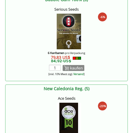
Serious Seeds
-6%
6 Hanfsamen
pro Verpackung
79,83 US$
84,92 US$
kaufen
[inkl. 10% Mwst zzgl.
Versand
]
New Caledonia Reg. (5)
Ace Seeds
-20%