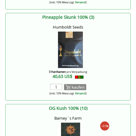
[inkl. 10% Mwst zzgl.
Versand
]
Pineapple Skunk 100% (3)
Humboldt Seeds
3 Hanfsamen
pro Verpackung
40,63 US$
kaufen
[inkl. 10% Mwst zzgl.
Versand
]
OG Kush 100% (10)
Barney´s Farm
-11%