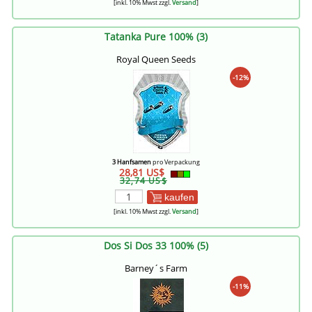
[inkl. 10% Mwst zzgl.
Versand
]
Tatanka Pure 100% (3)
Royal Queen Seeds
-12%
3 Hanfsamen
pro Verpackung
28,81 US$
32,74 US$
kaufen
[inkl. 10% Mwst zzgl.
Versand
]
Dos Si Dos 33 100% (5)
Barney´s Farm
-11%