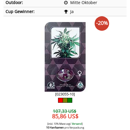
Outdoor:
Mitte Oktober
Cup Gewinner:
Ja
-20%
[023055-10]
107,33 US$
85,86 US$
[inkl. 10% Mwst zzgl.
Versand
]
10 Hanfsamen
pro Verpackung