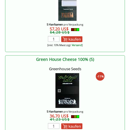
5 Hanfsamen
pro Verpackung
57,20 US$
64,28 US$
kaufen
[inkl. 10% Mwst zzgl.
Versand
]
Green House Cheese 100% (5)
Greenhouse Seeds
-11%
5 Hanfsamen
pro Verpackung
36,70 US$
41,23 US$
kaufen