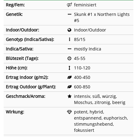
Reg/Fem:
feminisiert
Genetik:
Skunk #1 x Northern Lights
#5
Indoor/Outdoor:
Indoor/Outdoor
Genotyp (Indica/Sativa):
85/15
Indica/Sativa:
mostly Indica
Blütezeit (Tage):
45-55
Höhe (cm):
110-120
Ertrag Indoor (g/m2):
400-450
Ertrag Outdoor (g/Plant):
600-850
Geschmack/Aroma:
intensiv, süß, würzig,
Moschus, zitronig, beerig
Wirkung:
potent, hybrid,
entspannend, euphorisch,
stimmungshebend,
fokussiert