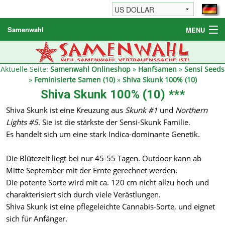
Samenwahl
MENU
Hanfsamen
Weitere Produkte
Aktuelle Seite:
Samenwahl Onlineshop
»
Hanfsamen
»
Sensi Seeds
»
Feminisierte Samen (10)
»
Shiva Skunk 100% (10)
Bestellhinweise / FAQ
Shiva Skunk 100% (10) ***
Reseller
Shiva Skunk ist eine Kreuzung aus
Skunk #1
und
Northern
Lights #5
. Sie ist die stärkste der Sensi-Skunk Familie.
Es handelt sich um eine stark Indica-dominante Genetik.
Die Blütezeit liegt bei nur 45-55 Tagen. Outdoor kann ab
Mitte September mit der Ernte gerechnet werden.
Die potente Sorte wird mit ca. 120 cm nicht allzu hoch und
charakterisiert sich durch viele Verästlungen.
Shiva Skunk ist eine pflegeleichte Cannabis-Sorte, und eignet
sich für Anfänger.