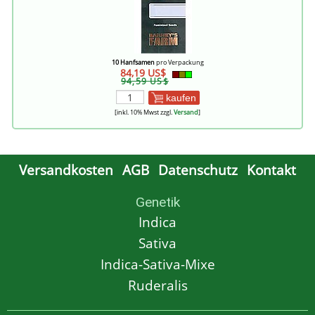
10 Hanfsamen
pro Verpackung
84,19 US$
94,59 US$
kaufen
[inkl. 10% Mwst zzgl.
Versand
]
Versandkosten
AGB
Datenschutz
Kontakt
Genetik
Indica
Sativa
Indica-Sativa-Mixe
Ruderalis