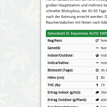
Annabelle´s Garden
Fast Bud
großen Hauptstamm und mehrere Sei
schneller Blühzyklus, der 45-50 Tage 
Barney´s Farm
Female 
nach der Keimung erreicht werden. 
Räucherstäbchen mit Noten nach Ede
Blimburn Seeds
G13 Lab
Datenblatt El Alquimista AUTO 100
Bulk Seed Bank
Genehtik
Reg/Fem:
fem
Bulldog Seeds
Green Bo
Genetik:
Nor
Indoor/Outdoor:
Ind
Cannabella Genetics
House of
Indica/Sativa:
mos
Blütezeit (Tage):
45-
Höhe (cm):
80
THC (%):
19
Ertrag Indoor (g/m2):
350
Ertrag Outdoor (g/Plant):
400