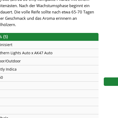
s
Mallorca Seeds
Seed Stockers
tenästen. Nach der Wachstumsphase beginnt ein
dauert. Die volle Reife sollte nach etwa 65-70 Tagen
Seeds
Mandala
Seedy Simon
Der Geschmack und das Aroma erinnern an
lhölzern.
s
Medical Seeds Co.
Silent Seeds
% (5)
 Seeds
Ministry of Cannabis
Söllner - Vadda'
inisiert
dhi
Paradise Seeds
Strain Hunters S
thern Lights Auto x AK47 Auto
oor/Outdoor
 the Great Gardener
Philosopher Seeds
Sumo Seeds
tly Indica
50