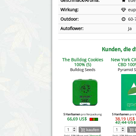
Geschmack/Aroma:
Ede
Wirkung:
eup
Outdoor:
60-
Autoflower:
Ja
Kunden, die d
The Bulldog Cookies
New York Ci
100% (5)
CBD 100%
Bulldog Seeds
Pyramid 
5 Hanfsamen
pro Verpackung
5 Hanfsamen
pro 
66,69 US$
38,19 US$
42,44 US$
kaufen
[inkl. 10% Mwst zzgl.
Versand
]
[inkl. 10% Mwst zzg