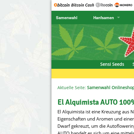
Samenwahl
Hanfsamen
SENSI SEEDS
CBD Cre
K
SENSI SEEDS RESEARCH
Chronic 
K
NIRVANA
Deliciou
Sensi Seeds
GREENHOUSE
DNA Gen
SERIOUS SEEDS
Dr. Unde
Aktuelle Seite:
Samenwahl Onlinesho
SPLIFF SEEDS
Dutch Pa
El Alquimista AUTO 100
El Alquimista ist eine Kreuzung aus 
Ace Seeds
Empire S
Eigenschaften und Aromen und einer
Anaconda Seeds
Exotic S
Dwarf gekreuzt, um die Autoflowering
AUTO handelt es sich um eine mittel