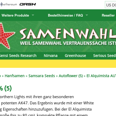
Weitere Produkte
Bestellhinweise / FAQ
Reseller
w
akteensamen
Humboldt Seed Company
Bestellhinweise
Positronics
E-MAIL ADR
& Caviar
anarische Flora
Humboldt Seeds
Versandhinweise
Prana Medical S
PASSWORT
s Seeds
Hyp3rids
FAQ
Pyramid Seeds
Sensi Seeds Research
Nirvana
Greenhouse
Serious Seed
etics
Kalashnikov Seeds
Resin Seeds
rground Seeds
Kannabia
Ripper Seeds
p
»
Hanfsamen
»
Samsara Seeds
»
Autoflower (5)
»
El Alquimista AU
ssion
K.C. Brains
Royal Queen See
% (5)
Northern Lights mit ihren ganz besonderen
eeds
krauTHCollective
Samsara Seeds
 potenten AK47. Das Ergebnis wurde mit einer White
eeds
La Semilla Automatica
Seedsman
 Eigenschaften hinzuzufügen. Bei der El Alquimista
große (bis zu 80 cm), kompakte Pflanze mit einem