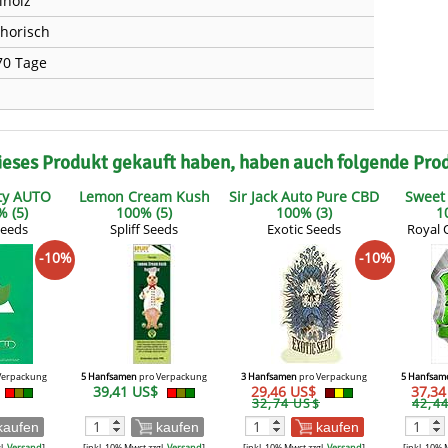
lholz
horisch
70 Tage
ieses Produkt gekauft haben, haben auch folgende Pro
ty AUTO
Lemon Cream Kush
Sir Jack Auto Pure CBD
Sweet
 (5)
100% (5)
100% (3)
1
Seeds
Spliff Seeds
Exotic Seeds
Royal 
-10%
-10%
Verpackung
5 Hanfsamen
pro Verpackung
3 Hanfsamen
pro Verpackung
5 Hanfsam
39,41 US$
29,46 US$
37,3
32,74 US$
42,4
kaufen
kaufen
kaufen
l.
Versand
]
[inkl. 10% Mwst zzgl.
Versand
]
[inkl. 10% Mwst zzgl.
Versand
]
[inkl. 10% 