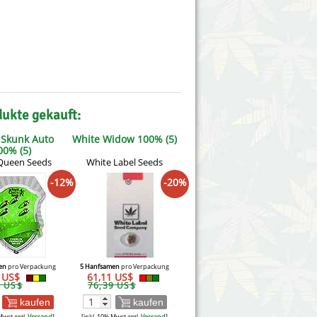
dukte gekauft:
 Skunk Auto
White Widow 100% (5)
00% (5)
Queen Seeds
White Label Seeds
-12%
-20%
en
pro Verpackung
5 Hanfsamen
pro Verpackung
4 US$
61,11 US$
4 US$
76,39 US$
kaufen
kaufen
Mwst zzgl.
Versand
]
[inkl. 10% Mwst zzgl.
Versand
]