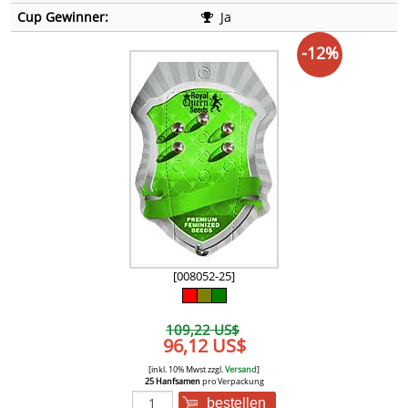
Cup Gewinner:
Ja
-12%
[008052-25]
109,22 US$
96,12 US$
[inkl. 10% Mwst zzgl.
Versand
]
25 Hanfsamen
pro Verpackung
bestellen