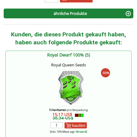
ähnliche Produkte
Kunden, die dieses Produkt gekauft haben,
haben auch folgende Produkte gekauft:
Royal Dwarf 100% (5)
Royal Queen Seeds
-50%
5 Hanfsamen
pro Verpackung
15,17 US$
30,34 US$
kaufen
[inkl. 10% Mwst zzgl.
Versand
]