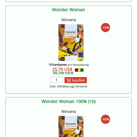
Wonder Woman
Nirvana
-15%
10 Hanfsamen
pro Verpackung
25,79 US$
30,34 US$
kaufen
[inkl. 10% Mwst zzgl.
Versand
]
Wonder Woman 100% (10)
Nirvana
-50%