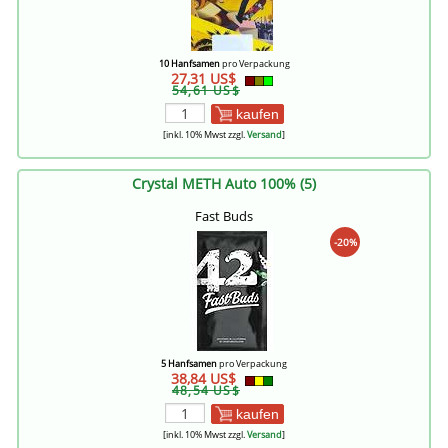
10 Hanfsamen
pro Verpackung
27,31 US$
54,61 US$
kaufen
[inkl. 10% Mwst zzgl.
Versand
]
Crystal METH Auto 100% (5)
Fast Buds
-20%
5 Hanfsamen
pro Verpackung
38,84 US$
48,54 US$
kaufen
[inkl. 10% Mwst zzgl.
Versand
]